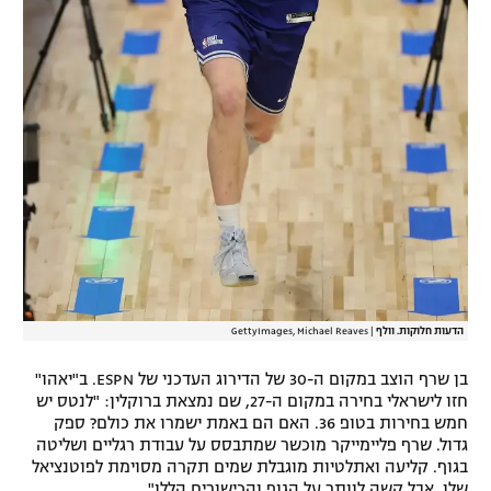
הדעות חלוקות. וולף
|
GettyImages, Michael Reaves
בן שרף הוצב במקום ה-30 של הדירוג העדכני של ESPN. ב"יאהו"
חזו לישראלי בחירה במקום ה-27, שם נמצאת ברוקלין: "לנטס יש
חמש בחירות בטופ 36. האם הם באמת ישמרו את כולם? ספק
גדול. שרף פליימייקר מוכשר שמתבסס על עבודת רגליים ושליטה
בגוף. קליעה ואתלטיות מוגבלת שמים תקרה מסוימת לפוטנציאל
שלו, אבל קשה לוותר על הגוף והכישורים הללו".