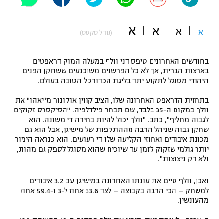
"מחצית בשכונה" – פודקאסט
אופניים
א
א
א
א
(גודל טקסט)
ספורט מוטורי
משתתפים וזוכים בפרסים
בחודשים האחרונים טיפס דני וולף במעלה המוק דראפטים
כדורמים
בארצות הברית, אך לא כל הפרשנים משוכנעים ששחקן הפנים
תקנון משתתפים וזוכים בפרסים
טניס
היהודי מסוגל לתקוע יתד בליגת הכדורסל הטובה בעולם.
פוטבול אמריקאי NFL
תקנון עבור פעילות אלקטרה
בתחזית הדראפט האחרונה שלו, הציב קווין אוקונור מ"יאהו" את
וולף במקום ה-35 בלבד, שם תבחר פילדלפיה. "הסיקסרס זקוקים
גיימינג E-Sports
בייסבול MLB
לגבוה מחליף", כתב. "וולף יכול להיות בחירה די משונה. הוא
תקנון עבור פעילות ספורט 1 – "מרלן"
שחקן גבוה שניהל הרבה מההתקפות של מישיגן, אבל הוא גם
ספורט אתגרי ואקסטרים
מכונת איבודים ואחוזי הקליעה שלו די רעועים. הוא כנראה הימור
תנאי שימוש
יותר גולמי שזקוק לזמן עד שיוכיח שהוא מסוגל לספק גם מהות,
ולא רק ניצוצות".
אומנויות לחימה
מדיניות פרטיות
ואכן, וולף סיים את עונתו האחרונה במישיגן עם 3.2 איבודים
גיימינג E-Sports
למשחק – הכי הרבה בקבוצה – לצד 33.6 אחוז ל-3 ו-59.4 אחוז
מהעונשין.
תקנון פעילות ספורט 1