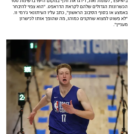
ב-ESPN , לעומת זאת, דירגו את וולף במקום ה-19 ברשימת 100
הכשרונות הגדולים שלהם לקראת הדראפט. "הוא צפוי להיבחר
רשיון להקרנה פומבית לבית עסק
באמצע או בסוף הסיבוב הראשון", כתב עליו העיתונאי ג'רמי וו.
"לא פשוט למצוא שחקנים כמוהו, מה שהופך אותו לכישרון
הצטרפות לחבילת הערוצים
מעניין".
לוח דרושים – ג'ובנט
תגיות
המגזין