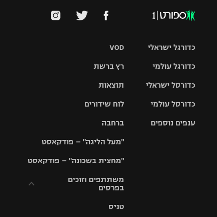
כדורגל ישראלי
VOD
כדורגל עולמי
רץ ברשת
ליגת העל
כדורסל ישראלי
תוצאות
ליגת
ליגה לאומית
האלופות
כדורסל עולמי
לוח שידורים
ליגת ווינר
סל
גביע הטוטו
ענפים נוספים
ברחבה
ליגה
NBA
אירופית
"מעל הליגה" – פודקאסט
ליגה לאומית
ליגיונרים
טניס
יורוליג
ליגה אנגלית
"מחצית בשכונה" – פודקאסט
כדורסל נשים
גביע המדינה
כדוריד
יורוקאפ
ליגה גרמנית
משתתפים וזוכים
בפרסים
מכבי תל
נבחרת
כדורעף
אביב
ישראל
ליגה
טניס
ספרדית
תקנון משתתפים