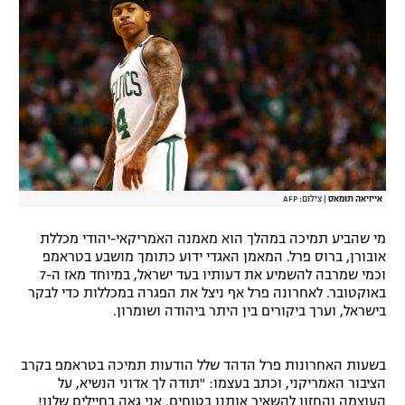
רשיון להקרנה פומבית לבית עסק
הצטרפות לחבילת הערוצים
לוח דרושים – ג'ובנט
תגיות
המגזין
אייזיאה תומאס
|
צילום: AFP
מי שהביע תמיכה במהלך הוא מאמנה האמריקאי-יהודי מכללת
אובורן, ברוס פרל. המאמן האגדי ידוע כתומך מושבע בטראמפ
וכמי שמרבה להשמיע את דעותיו בעד ישראל, במיוחד מאז ה-7
באוקטובר. לאחרונה פרל אף ניצל את הפגרה במכללות כדי לבקר
בישראל, וערך ביקורים בין היתר ביהודה ושומרון.
בשעות האחרונות פרל הדהד שלל הודעות תמיכה בטראמפ בקרב
הציבור האמריקני, וכתב בעצמו: "תודה לך אדוני הנשיא, על
העוצמה והחזון להשאיר אותנו בטוחים. אני גאה בחיילים שלנו!