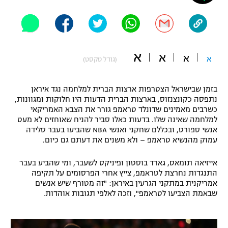
"מחצית בשכונה" – פודקאסט
אופניים
ספורט מוטורי
משתתפים וזוכים בפרסים
א
א
א
א
(גודל טקסט)
כדורמים
תקנון משתתפים וזוכים בפרסים
טניס
בזמן שבישראל הצטרפות ארצות הברית למלחמה נגד איראן
פוטבול אמריקאי NFL
נתפסה כקונצנזוס, בארצות הברית הדעות היו חלוקות ומגוונות,
תקנון עבור פעילות אלקטרה
כשרבים מאמינים שדונלד טראמפ גורר את הצבא האמריקאי
גיימינג E-Sports
בייסבול MLB
למלחמה שאינה שלו. בדעות כאלו סביר להניח שאוחזים לא מעט
תקנון עבור פעילות ספורט 1 – "מרלן"
אנשי ספורט, ובכללם שחקני ואנשי NBA שהביעו בעבר סלידה
עמוק מהנשיא טראמפ – ולא משנים את דעתם גם כיום.
ספורט אתגרי ואקסטרים
תנאי שימוש
אייזיאה תומאס, גארד בוסטון ופיניקס לשעבר, ומי שהביע בעבר
אומנויות לחימה
התנגדות נחרצת לטראמפ, צייץ אחרי הפרסומים על תקיפה
אמריקנית במתקני הגרעין באיראן: "זה מטורף שיש אנשים
מדיניות פרטיות
גיימינג E-Sports
שבאמת הצביעו לטראמפ", וזכה לאלפי תגובות אוהדות.
תקנון פעילות ספורט 1