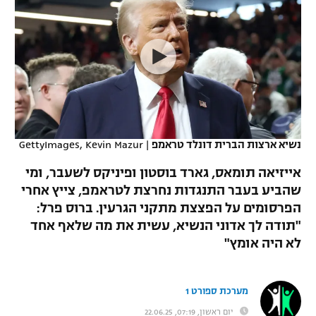
כדורסל נשים
נבחרת ישראל
יורוליג
ליגה ספרדית
טניס
VOD
מכבי תל אביב
מכבי חיפה
יורוקאפ
ליגה איטלקית
כדוריד
הפועל חולון
בית"ר ירושלים
רץ ברשת
ליגה צרפתית
כדורעף
הפועל ירושלים
מכבי תל אביב
ליגה הולנדית
שחייה
תוצאות
נשיא ארצות הברית דונלד טראמפ
|
GettyImages, Kevin Mazur
דני אבדיה
הפועל תל אביב
ליגה טורקית
אייזיאה תומאס, גארד בוסטון ופיניקס לשעבר, ומי
ג'ודו
הפועל חיפה
שהביע בעבר התנגדות נחרצת לטראמפ, צייץ אחרי
לוח שידורים
ליגה סינית
הפרסומים על הפצצת מתקני הגרעין. ברוס פרל:
אגרוף
הפועל באר שבע
"תודה לך אדוני הנשיא, עשית את מה שלאף אחד
ליגה ברזילאית
ברחבה
לא היה אומץ"
ספורט אולימפי
מכבי נתניה
ליגות נוספות
UFC
"מעל הליגה" – פודקאסט
בני יהודה
מערכת ספורט 1
היאבקות WWE
יום ראשון, 07:19, 22.06.25