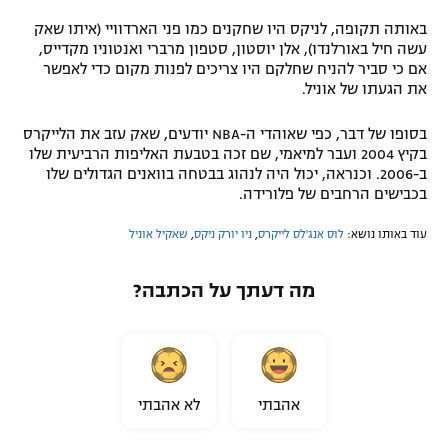
באותה תקופה, לניקס היו שחקנים כמו פני הארדוויי (איתו שאק
עשה חיל באורלנדו), אלן יוסטון, סטפון מרברי ואנטוניו מקדייס,
אם כי סביר להניח שחלקם היו צריכים לפנות מקום כדי לאפשר
את הגעתו של אוניל.
בסופו של דבר, כפי שאוהדי ה-NBA יודעים, שאק עזב את הלייקרס
בקיץ 2004 ועבר למיאמי, שם זכה בטבעת האליפות הרביעית שלו
ב-2006. וכנראה, יכול היה לנהוג בבטחה בוואנים הגדולים שלו
בכבישים הרחבים של פלורידה.
עוד באותו נושא:
לוס אנג'לס לייקרס
,
ניו יורק ניקס
,
שאקיל אוניל
מה דעתך על הכתבה?
אהבתי
לא אהבתי