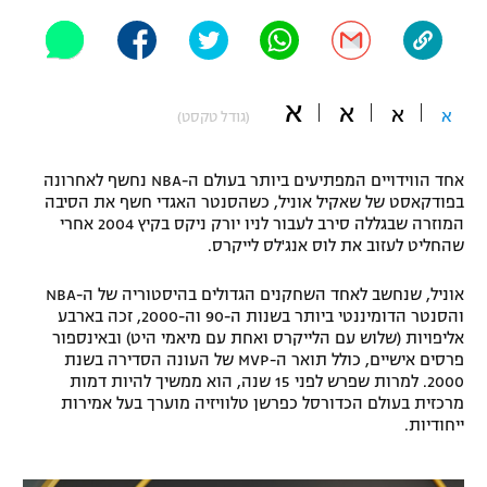
"מחצית בשכונה" – פודקאסט
אופניים
ספורט מוטורי
משתתפים וזוכים בפרסים
א
א
א
א
(גודל טקסט)
כדורמים
תקנון משתתפים וזוכים בפרסים
טניס
אחד הווידויים המפתיעים ביותר בעולם ה-NBA נחשף לאחרונה
פוטבול אמריקאי NFL
בפודקאסט של שאקיל אוניל, כשהסנטר האגדי חשף את הסיבה
תקנון עבור פעילות אלקטרה
המוזרה שבגללה סירב לעבור לניו יורק ניקס בקיץ 2004 אחרי
שהחליט לעזוב את לוס אנג'לס לייקרס.
גיימינג E-Sports
בייסבול MLB
תקנון עבור פעילות ספורט 1 – "מרלן"
אוניל, שנחשב לאחד השחקנים הגדולים בהיסטוריה של ה-NBA
ספורט אתגרי ואקסטרים
והסנטר הדומיננטי ביותר בשנות ה-90 וה-2000, זכה בארבע
תנאי שימוש
אליפויות (שלוש עם הלייקרס ואחת עם מיאמי היט) ובאינספור
אומנויות לחימה
פרסים אישיים, כולל תואר ה-MVP של העונה הסדירה בשנת
2000. למרות שפרש לפני 15 שנה, הוא ממשיך להיות דמות
מדיניות פרטיות
מרכזית בעולם הכדורסל כפרשן טלוויזיה מוערך בעל אמירות
גיימינג E-Sports
ייחודיות.
תקנון פעילות ספורט 1