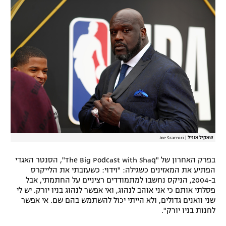
רשיון להקרנה פומבית לבית עסק
הצטרפות לחבילת הערוצים
לוח דרושים – ג'ובנט
תגיות
המגזין
שאקיל אוניל
|
Joe Scarnici
בפרק האחרון של "The Big Podcast with Shaq", הסנטר האגדי
הפתיע את המאזינים כשגילה: "וידוי: כשעזבתי את הלייקרס
ב-2004, הניקס נחשבו למתמודדים רציניים על החתמתי, אבל
פסלתי אותם כי אני אוהב לנהוג, ואי אפשר לנהוג בניו יורק. יש לי
שני וואנים גדולים, ולא הייתי יכול להשתמש בהם שם. אי אפשר
לחנות בניו יורק".