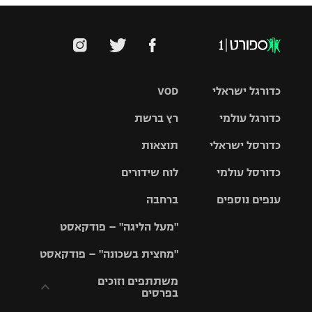
כדורגל ישראלי
VOD
כדורגל עולמי
רץ ברשת
ליגת העל
כדורסל ישראלי
תוצאות
ליגת
ליגה לאומית
האלופות
כדורסל עולמי
לוח שידורים
ליגת ווינר
סל
גביע הטוטו
ענפים נוספים
ברחבה
ליגה
NBA
אירופית
"מעל הליגה" – פודקאסט
ליגה לאומית
ליגיונרים
טניס
יורוליג
ליגה אנגלית
"מחצית בשכונה" – פודקאסט
כדורסל נשים
גביע המדינה
כדוריד
יורוקאפ
ליגה גרמנית
משתתפים וזוכים
בפרסים
מכבי תל
נבחרת
כדורעף
אביב
ישראל