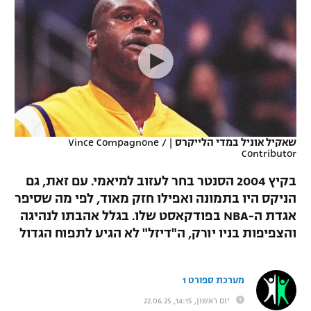
כדורסל נשים
נבחרת ישראל
יורוליג
ליגה ספרדית
טניס
VOD
מכבי תל אביב
מכבי חיפה
יורוקאפ
ליגה איטלקית
כדוריד
הפועל חולון
בית"ר ירושלים
רץ ברשת
ליגה צרפתית
כדורעף
הפועל ירושלים
מכבי תל אביב
ליגה הולנדית
שחייה
תוצאות
שאקיל אוניל במדי הלייקרס
|
Vince Compagnone /
דני אבדיה
הפועל תל אביב
Contributor
ליגה טורקית
ג'ודו
בקיץ 2004 הסנטר בחר לעזוב למיאמי. עם זאת, גם
הפועל חיפה
לוח שידורים
הניקס היו בתמונה ואפילו חזק מאוד, לפי מה שסיפר
ליגה סינית
אגרוף
אגדת ה-NBA בפודקאסט שלו. בגלל אהבתו לנהיגה
הפועל באר שבע
ליגה ברזילאית
והצפיפות בניו יורק, ה"דיזל" לא הגיע לתפוח הגדול
ברחבה
ספורט אולימפי
מכבי נתניה
ליגות נוספות
UFC
מערכת ספורט 1
"מעל הליגה" – פודקאסט
בני יהודה
יום ראשון, 14:15, 22.06.25
היאבקות WWE