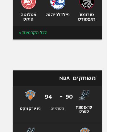
טורונטו
פילדלפיה 76
אטלנטה
ראפטורס
הוקס
לכל הקבוצות >
משחקים
NBA
94
-
90
סן אנטוניו
הסתיים
ניו יורק ניקס
ספרס