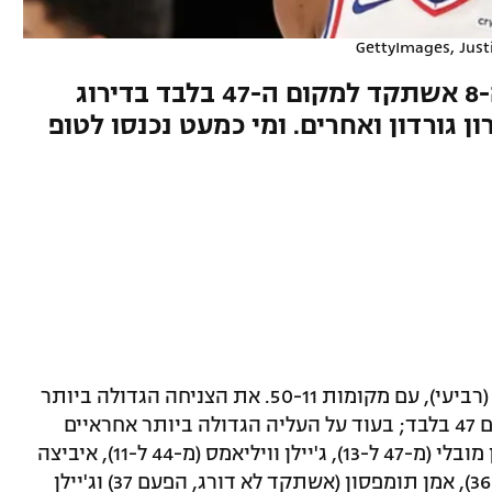
GettyImages, Just
כוכב פילדלפיה צנח מהמקום ה-8 אשתקד למקום ה-47 בלבד בדירוג
, ארון גורדון ואחרים. ומי כמעט נכנסו לטופ
דירוג שחקני ה-NBA של ESPN נמשך היום (רביעי), עם מקומות 50-11. את הצניחה הגדולה ביותר
רשם ג'ואל אמביד, שדורג אשתקד 8 והפעם 47 בלבד; בעוד על העליה הגדולה ביותר אחראיים
קייד קאנינגהאם (מ-67 אשתקד ל-12), אוון מובלי (מ-47 ל-13), ג'יילן וויליאמס (מ-44 ל-11), איביצה
זובאץ' (אשתקד לא נכלל בטופ 100, הפעם 36), אמן תומפסון (אשתקד לא דורג, הפעם 37) וג'יילן