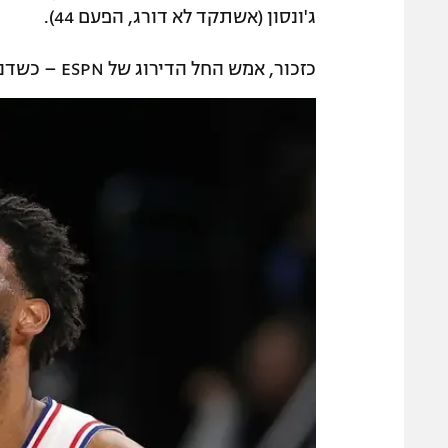
ג'ונסון (אשתקד לא דורג, הפעם 44).
כזכור, אמש החל הדירוג של ESPN – כשדני אבדיה שובץ במקום ה-66.