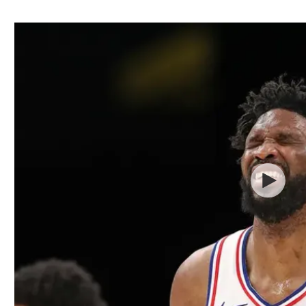
ל אביב
ליגה טורקית
תל אביב
ליגה סינית
חיפה
ליגה ברזילאית
באר שבע
ליגות נוספות
תניה
דה