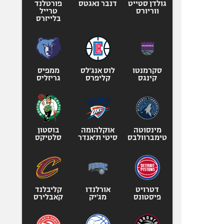
גולדן סטייט
דנבר נאגטס
פורטלנד
ווריורס
טרייל
בלייזרס
סקרמנטו
לוס אנג'לס
ממפיס
קינגס
קליפרס
גריזליס
מינסוטה
אוקלהומה
בוסטון
טימברוולבס
סיטי ת'אנדר
סלטיקס
דטרויט
אורלנדו
קליבלנד
פיסטונס
מג'יק
קאבלירס