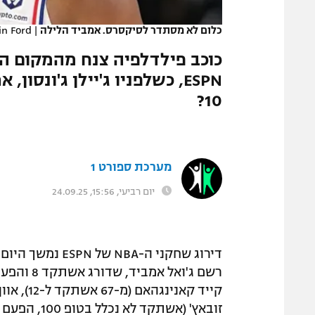
המגזין
כלום לא מסתדר לסיקסרס. אמביד הלילה
|
in Ford
ESPN, כשלפניו ג'יילן ג'ונסון
10?
מערכת ספורט 1
יום רביעי, 15:56, 24.09.25