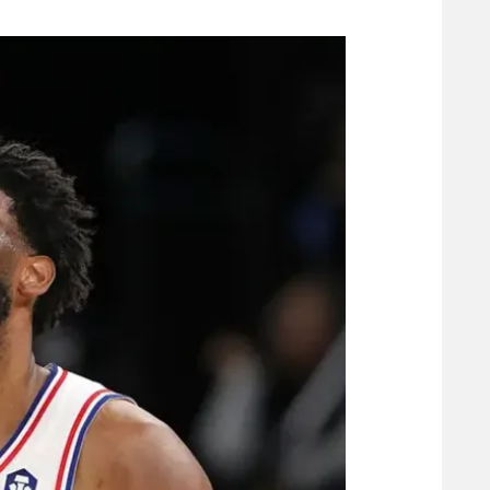
משתתפים וזוכים בפרסים
מכבי ת
הפועל 
תקנון משתתפים וזוכים בפרסים
הפועל 
תקנון עבור פעילות אלקטרה
הפועל 
תקנון עבור פעילות ספורט 1 – "מרלן"
מכבי נ
טניס
בני יהו
גיימינג E-Sports
תנאי שימוש
מדיניות פרטיות
תקנון פעילות ספורט 1
רשיון להקרנה פומבית לבית עסק
הצטרפות לחבילת הערוצים
לוח דרושים – ג'ובנט
תגיות