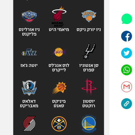
היאבקות WWE
אופניים
ספורט מוטורי
כדורמים
ניו יורק ניקס
מיאמי היט
ניו אורלינס
פליקנס
פוטבול אמריקאי NFL
בייסבול MLB
ספורט אתגרי
ואקסטרים
סן אנטוניו
לוס אנג'לס
יוטה ג'אז
ספרס
לייקרס
אומנויות לחימה
גיימינג E-Sports
יוסטון
פיניקס
דאלאס
רוקטס
סאנס
מאבריקס