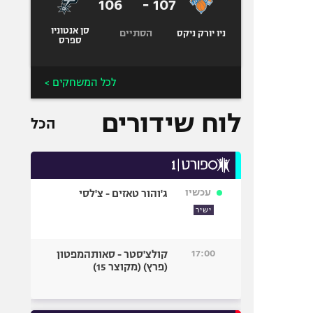
106
-
107
סן אנטוניו
הסתיים
ניו יורק ניקס
ספרס
לכל המשחקים >
לוח שידורים
הכל
עכשיו
ג'והור טאזים - צ'לסי
ישיר
17:00
קולצ'סטר - סאותהמפטון
(פרץ) (מקוצר 15)