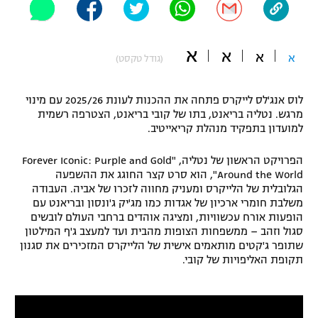
"מחצית בשכונה" – פודקאסט
אופניים
א
א
א
א
(גודל טקסט)
ספורט מוטורי
משתתפים וזוכים בפרסים
כדורמים
לוס אנג'לס לייקרס פתחה את ההכנות לעונת 2025/26 עם מינוי
תקנון משתתפים וזוכים בפרסים
טניס
מרגש. נטליה בריאנט, בתו של קובי בריאנט, הצטרפה רשמית
למועדון בתפקיד מנהלת קריאייטיב.
פוטבול אמריקאי NFL
תקנון עבור פעילות אלקטרה
הפרויקט הראשון של נטליה, "Forever Iconic: Purple and Gold
גיימינג E-Sports
בייסבול MLB
Around the World", הוא סרט קצר החוגג את ההשפעה
תקנון עבור פעילות ספורט 1 – "מרלן"
הגלובלית של הלייקרס ומעניק מחווה לזכרו של אביה. העבודה
ספורט אתגרי ואקסטרים
משלבת חומרי ארכיון של אגדות כמו מג'יק ג'ונסון ובריאנט עם
תנאי שימוש
הופעות אורח עכשוויות, ומציגה אוהדים ברחבי העולם לובשים
סגול וזהב – ממשפחות הצופות מהבית ועד למעצב ג'ף המילטון
אומנויות לחימה
שתופר ג'קטים מותאמים אישית של הלייקרס המזכירים את סגנון
מדיניות פרטיות
תקופת האליפויות של קובי.
גיימינג E-Sports
תקנון פעילות ספורט 1