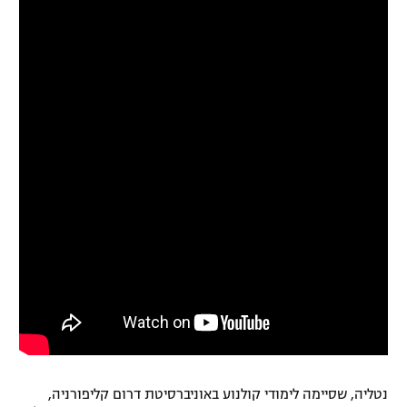
רשיון להקרנה פומבית לבית עסק
הצטרפות לחבילת הערוצים
לוח דרושים – ג'ובנט
תגיות
המגזין
נטליה, שסיימה לימודי קולנוע באוניברסיטת דרום קליפורניה,