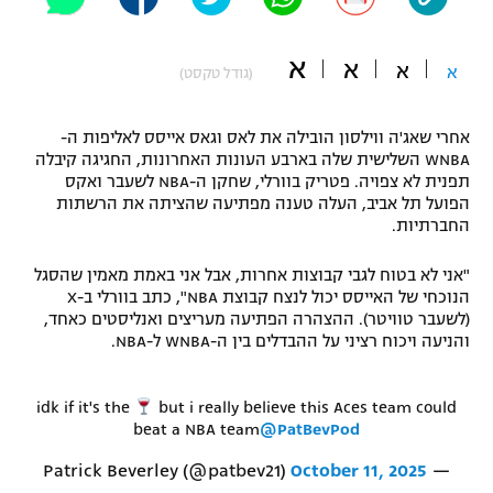
"מחצית בשכונה" – פודקאסט
אופניים
א
א
א
א
(גודל טקסט)
ספורט מוטורי
משתתפים וזוכים בפרסים
אחרי שאג'ה ווילסון הובילה את לאס וגאס אייסס לאליפות ה-
כדורמים
WNBA השלישית שלה בארבע העונות האחרונות, החגיגה קיבלה
תקנון משתתפים וזוכים בפרסים
טניס
תפנית לא צפויה. פטריק בוורלי, שחקן ה-NBA לשעבר ואקס
פוטבול אמריקאי NFL
הפועל תל אביב, העלה טענה מפתיעה שהציתה את הרשתות
תקנון עבור פעילות אלקטרה
החברתיות.
גיימינג E-Sports
בייסבול MLB
תקנון עבור פעילות ספורט 1 – "מרלן"
"אני לא בטוח לגבי קבוצות אחרות, אבל אני באמת מאמין שהסגל
הנוכחי של האייסס יכול לנצח קבוצת NBA", כתב בוורלי ב-X
ספורט אתגרי ואקסטרים
(לשעבר טוויטר). ההצהרה הפתיעה מעריצים ואנליסטים כאחד,
תנאי שימוש
והניעה ויכוח רציני על ההבדלים בין ה-WNBA ל-NBA.
אומנויות לחימה
מדיניות פרטיות
idk if it's the
but i really believe this Aces team could
גיימינג E-Sports
beat a NBA team
@PatBevPod
תקנון פעילות ספורט 1
October 11, 2025
— Patrick Beverley (@patbev21)