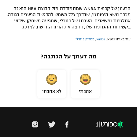
רשיון להקרנה פומבית לבית עסק
הרעיון של קבוצת WNBA שמתמודדת מול קבוצת NBA הוא זה
מכבר נושא היפותטי, שבדרך כלל משמש להדגשת הפערים בגובה,
אתלטיות ומשאבים. הערתו של בוורלי, שמגיעה משחקן שידוע
הצטרפות לחבילת הערוצים
בקשיחות ההגנתית שלו, דחפה את הדיון הזה שוב למרכז.
לוח דרושים – ג'ובנט
עוד באותו נושא:
wnba
,
פטריק בוורלי
תגיות
מה דעתך על הכתבה?
המגזין
אהבתי
לא אהבתי