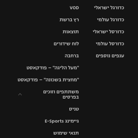
כדורגל ישראלי
VOD
כדורגל עולמי
רץ ברשת
ליגת העל
כדורסל ישראלי
תוצאות
ליגת
ליגה לאומית
האלופות
כדורסל עולמי
לוח שידורים
ליגת ווינר
סל
גביע הטוטו
ענפים נוספים
ברחבה
ליגה
NBA
אירופית
"מעל הליגה" – פודקאסט
ליגה לאומית
ליגיונרים
טניס
יורוליג
ליגה אנגלית
"מחצית בשכונה" – פודקאסט
כדורסל נשים
גביע המדינה
כדוריד
יורוקאפ
ליגה גרמנית
משתתפים וזוכים
בפרסים
מכבי תל
נבחרת
כדורעף
אביב
ישראל
ליגה
טניס
ספרדית
תקנון משתתפים
שחייה
הפועל חולון
מכבי חיפה
וזוכים בפרסים
גיימינג E-Sports
ליגה
איטלקית
ג'ודו
הפועל
בית"ר
תנאי שימוש
תקנון עבור פעילות
ירושלים