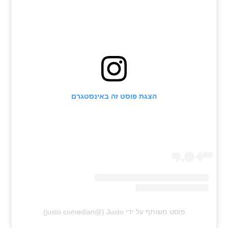
רשיון להקרנה פומבית לבית עסק
הצטרפות לחבילת הערוצים
לוח דרושים – ג'ובנט
תגיות
הצגת פוסט זה באינסטגרם
המגזין
פוסט משותף על ידי ‏‎Justo‎‏ (@‏‎justo.comedian‎‏)