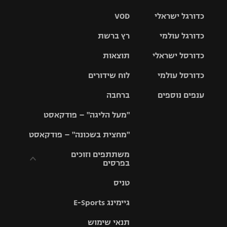
כדורגל ישראלי
VOD
כדורגל עולמי
רץ ברשת
ליגת העל
כדורסל ישראלי
תוצאות
ליגת
ליגה לאומית
האלופות
כדורסל עולמי
לוח שידורים
ליגת ווינר
סל
גביע הטוטו
ענפים נוספים
ברחבה
ליגה
NBA
אירופית
"מעל הליגה" – פודקאסט
ליגה לאומית
ליגיונרים
טניס
יורוליג
ליגה אנגלית
"מחצית בשכונה" – פודקאסט
כדורסל נשים
גביע המדינה
כדוריד
יורוקאפ
ליגה גרמנית
משתתפים וזוכים
בפרסים
מכבי תל
נבחרת
כדורעף
אביב
ישראל
ליגה
טניס
ספרדית
תקנון משתתפים
שחייה
הפועל חולון
מכבי חיפה
וזוכים בפרסים
גיימינג E-Sports
ליגה
איטלקית
ג'ודו
הפועל
בית"ר
תנאי שימוש
תקנון עבור פעילות