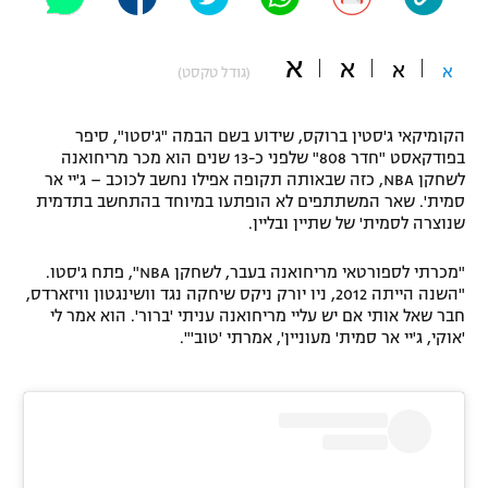
"מחצית בשכונה" – פודקאסט
אופניים
א
א
א
א
(גודל טקסט)
ספורט מוטורי
משתתפים וזוכים בפרסים
הקומיקאי ג'סטין ברוקס, שידוע בשם הבמה "ג'סטו", סיפר
כדורמים
בפודקאסט "חדר 808" שלפני כ-13 שנים הוא מכר מריחואנה
תקנון משתתפים וזוכים בפרסים
טניס
לשחקן NBA, כזה שבאותה תקופה אפילו נחשב לכוכב – ג'יי אר
פוטבול אמריקאי NFL
סמית'. שאר המשתתפים לא הופתעו במיוחד בהתחשב בתדמית
תקנון עבור פעילות אלקטרה
שנוצרה לסמית' של שתיין ובליין.
גיימינג E-Sports
בייסבול MLB
תקנון עבור פעילות ספורט 1 – "מרלן"
"מכרתי לספורטאי מריחואנה בעבר, לשחקן NBA", פתח ג'סטו.
"השנה הייתה 2012, ניו יורק ניקס שיחקה נגד וושינגטון וויזארדס,
ספורט אתגרי ואקסטרים
חבר שאל אותי אם יש עליי מריחואנה עניתי 'ברור'. הוא אמר לי
תנאי שימוש
'אוקי, ג'יי אר סמית' מעוניין', אמרתי 'טוב'".
אומנויות לחימה
מדיניות פרטיות
גיימינג E-Sports
תקנון פעילות ספורט 1