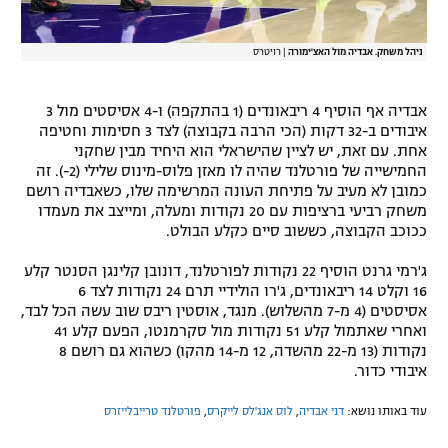
ניהל משחק. אבדיה מול האצ'ימורה
|
רויטרס
אבדיה אף הוסיף 4 ריבאונדים (1 בהתקפה) ו-4 אסיסטים מול 3
איבודים ב-32 דקות (הכי הרבה בקבוצה) לצד 3 חסימות וחטיפה
אחת. עם זאת, יש לציין שהישראלי הוא היחיד מבין שחקני
החמישייה של פורטלנד שהיה לו מאזן פלוס-מינוס שלילי (2-). זה
כמובן לא מעיב על פתיחת העונה המרשימה שלו, כשאבדיה רושם
משחק רביעי ברציפות עם 20 נקודות ומעלה, ומייצב את מעמדו
ככוכב הקבוצה, כששוב סיים כקלע הבולט.
ג'רמי גרנט הוסיף 22 נקודות לפורטלנד, דונובן קלינגן הסנטר קלע
16 וקלט 14 ריבאונדים, ג'רו הולידיי תרם 24 נקודות לצד 6
אסיסטים (4 מ-7 מהשלוש). מנגד, אוסטין ריבס שוב עשה הכל לבד,
ואחרי שאתמול קלע 51 נקודות מול סקרמנטו, הפעם קלע 41
נקודות (13 מ-22 מהשדה, 12 מ-14 מהקו) כשהוא גם רושם 8
איבודי כדור.
עוד באותו נושא:
דני אבדיה
,
לוס אנג'לס לייקרס
,
פורטלנד טרייבלייזרס