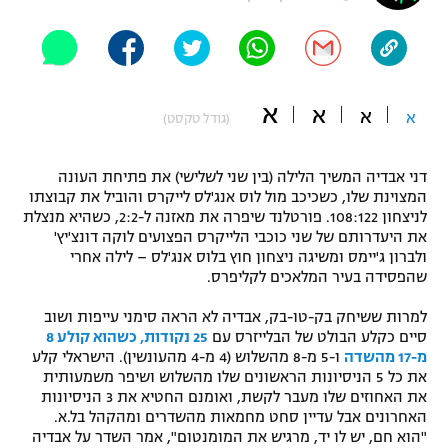
"מחצית בשכונה" – פודקאסט
אופניים
ספורט מוטורי
משתתפים וזוכים בפרסים
א
א
א
א
(גודל טקסט)
כדורמים
תקנון משתתפים וזוכים בפרסים
טניס
דני אבדיה המשיך הלילה (בין שני לשלישי) את פתיחת העונה
פוטבול אמריקאי NFL
המצוינת שלו, כשכיכב מול לוס אנג'לס לייקרס והוביל את קבוצתו
תקנון עבור פעילות אלקטרה
לניצחון 108:122. פורטלנד שיפרה את מאזנה ל-2:2, כשהיא מנצלת
גיימינג E-Sports
בייסבול MLB
את היעדרותם של שני כוכבי הלייקרס הפצועים לוקה דונצ'יץ'
תקנון עבור פעילות ספורט 1 – "מרלן"
ולברון ג'יימס ומשיגה ניצחון חוץ בלוס אנג'לס – לילה אחרי
שהפסידה בעיר המלאכים לקליפרס.
ספורט אתגרי ואקסטרים
תנאי שימוש
למרות ששיחק בק-טו-בק, אבדיה לא הראה סימני עייפות ושוב
אומנויות לחימה
סיים כקלע הבולט של הבלייזרס עם
25 נקודות, כשהוא קולע 8
מ-17 מהשדה
ו-5 מ-8 מהשלוש (4 מ-4 מהעונשין). הישראלי קלע
מדיניות פרטיות
גיימינג E-Sports
את כל 5 הניסיונות הראשונים שלו מהשלוש ושיפר משמעותית
את האחוזים שלו מעבר לקשת, ואומנם החטיא את 3 הניסיונות
האחרונים אבל עדיין סחט מחמאות מהשדרים ומהקהל בל.א.
תקנון פעילות ספורט 1
"הוא חם, יש לו יד, מרגיש את המומנטום", אמר השדר על אבדיה