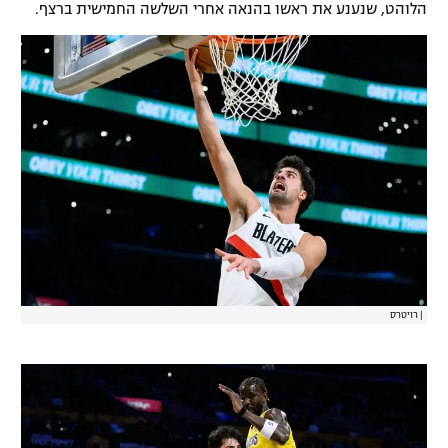
הלוהט, שנענע את ראשו בהנאה אחרי השלשה החמישית ברצף.
רשיון להקרנה פומבית לבית עסק
הצטרפות לחבילת הערוצים
לוח דרושים – ג'ובנט
תגיות
המגזין
|
רויטרס