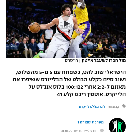
כדורסל נשים
נבחרת ישראל
יורוליג
ליגה ספרדית
טניס
VOD
מכבי תל אביב
מכבי חיפה
יורוקאפ
ליגה איטלקית
כדוריד
הפועל חולון
בית"ר ירושלים
רץ ברשת
ליגה צרפתית
כדורעף
הפועל ירושלים
מכבי תל אביב
ליגה הולנדית
שחייה
תוצאות
מול חברו לשעבר אייטון
|
רויטרס
דני אבדיה
הפועל תל אביב
ליגה טורקית
הישראלי שוב להט, כשפתח עם 5 מ-5 מהשלוש,
ג'ודו
הפועל חיפה
ושוב סיים כקלע הבולט של הבלייזרס ששיפרו את
לוח שידורים
ליגה סינית
מאזנם ל-2:2 אחרי 108:122 בלוס אנג'לס על
אגרוף
הפועל באר שבע
הלייקרס. אוסטין ריבס קלע 41
ליגה ברזילאית
ברחבה
ספורט אולימפי
מכבי נתניה
קבוצות:
לוס אנג'לס לייקרס
ליגות נוספות
UFC
"מעל הליגה" – פודקאסט
בני יהודה
מערכת ספורט 1
היאבקות WWE
יום שלישי, 07:18, 28.10.25