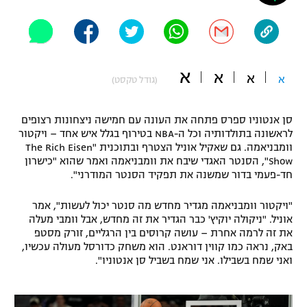
"מחצית בשכונה" – פודקאסט
אופניים
ספורט מוטורי
משתתפים וזוכים בפרסים
א
א
א
א
(גודל טקסט)
כדורמים
תקנון משתתפים וזוכים בפרסים
טניס
סן אנטוניו ספרס פתחה את העונה עם חמישה ניצחונות רצופים
פוטבול אמריקאי NFL
לראשונה בתולדותיה וכל ה-NBA בטירוף בגלל איש אחד – ויקטור
תקנון עבור פעילות אלקטרה
וומבניאמה. גם שאקיל אוניל הצטרף ובתוכנית "The Rich Eisen
גיימינג E-Sports
בייסבול MLB
Show", הסנטר האגדי שיבח את וומבניאמה ואמר שהוא "כישרון
תקנון עבור פעילות ספורט 1 – "מרלן"
חד-פעמי בדור שמשנה את תפקיד הסנטר המודרני".
ספורט אתגרי ואקסטרים
תנאי שימוש
"ויקטור וומבניאמה מגדיר מחדש מה סנטר יכול לעשות", אמר
אוניל. "ניקולה יוקיץ' כבר הגדיר את זה מחדש, אבל וומבי מעלה
אומנויות לחימה
את זה לרמה אחרת – עושה קרוסים בין הרגליים, זורק מסטפ
באק, נראה כמו קווין דוראנט. הוא משחק כדורסל מעולה עכשיו,
מדיניות פרטיות
גיימינג E-Sports
ואני שמח בשבילו. אני שמח בשביל סן אנטוניו".
תקנון פעילות ספורט 1