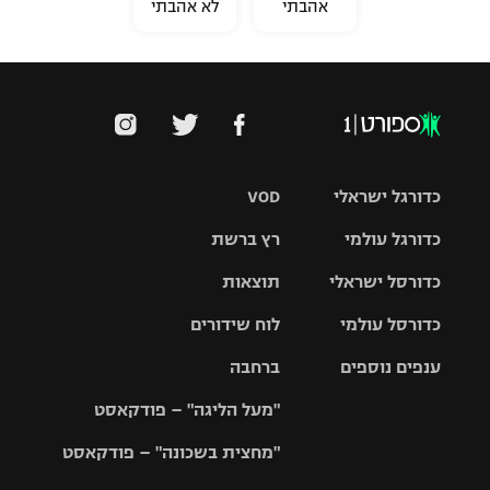
אהבתי
לא אהבתי
כדורגל ישראלי
VOD
כדורגל עולמי
רץ ברשת
ליגת העל
כדורסל ישראלי
תוצאות
ליגת
ליגה לאומית
האלופות
כדורסל עולמי
לוח שידורים
ליגת ווינר
סל
גביע הטוטו
ענפים נוספים
ברחבה
ליגה
NBA
אירופית
"מעל הליגה" – פודקאסט
ליגה לאומית
ליגיונרים
טניס
יורוליג
ליגה אנגלית
"מחצית בשכונה" – פודקאסט
כדורסל נשים
גביע המדינה
כדוריד
יורוקאפ