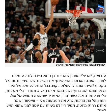
רשיון להקרנה פומבית לבית עסק
הצטרפות לחבילת הערוצים
לוח דרושים – ג'ובנט
תגיות
המגזין
שחקן סן אנטוניו ספרס ויקטור וומבניאמה
|
רויטרס
עם זאת, "הדיזל" מאמין שהחייזר בן ה-20 חייבת לנהל עומסים
לאורך העונה הארוכה. הוא שיתף את השיעור שלו מימיו תחת פיל
ג'קסון: "הייתי אומר לו לשלוט בקצב בכל הנוגע לעומס. פיל היה
נכנס ואומר 'שב בחוץ בשני המשחקים האלה. תנוח – בלי מסיבות,
בלי פרסומות. אבל כשתחזור, אני צריך שתעשה ממוצע של 40'.
הוא ניהל את הדקות שלי, את הפציעות שלי – ואיכשהו שמר
אותנו רחוק מיוטה. תמיד היו לנו בעיות עם יוטה לפני שהוא הגיע
לשם".