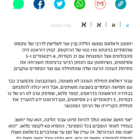
"מחצית בשכונה" – פודקאסט
אופניים
א
א
א
א
(גודל טקסט)
ספורט מוטורי
משתתפים וזוכים בפרסים
כדורמים
יוסטון ודאלאס נפגשו הלילה (בין שני לשלישי) לדרבי של טקסס
תקנון משתתפים וזוכים בפרסים
טניס
שהסתיים בניצחון 102:110 של הרוקטס. קווין דוראנט היה
מהבולטים אצל המנצחת עם 21 נקודות, 6 ריבאונדים ו-5
פוטבול אמריקאי NFL
תקנון עבור פעילות אלקטרה
אסיסטים, כשיוסטון עם ניצחון רביעי ברציפות השכיחה את
פתיחת העונה הרעה שלה שהתחילה עם שני הפסדים עוקבים.
גיימינג E-Sports
בייסבול MLB
תקנון עבור פעילות ספורט 1 – "מרלן"
עבור דאלאס תחילת העונה לא פשוטה, כשהקבוצה מהמערב כבר
ספורט אתגרי ואקסטרים
עם חמישה הפסדים בשבעה משחקים, אבל היא יכולה להתנחם
תנאי שימוש
בבחירה הראשונה בדראפט, קופר פלאג, שסיפק ערב לא רע של 12
נקודות, 5 ריבאונדים ו-2 אסיסטים, וגם דוראנט ידע להעריך את
אומנויות לחימה
תחילת הקריירה של הרוקי המוכשר.
מדיניות פרטיות
גיימינג E-Sports
"אני חושב שהוא הולך להיות סיוט עבור הליגה, הוא עוד יחשב
בעתיד לאחד הטובים בכל הזמנים", החמיא KD לקופר פלאג. "הוא
תקנון פעילות ספורט 1
ישנה את הכדורסל. זה עניין של זמן עד שהדברים בדאלאס ואצלו
יתחילו להתחבר ומשם זה ירוץ. הוא עדיין עובד קשה וזאת רק