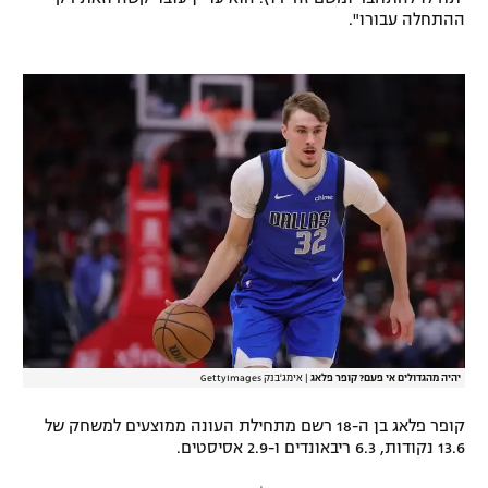
ההתחלה עבורו".
רשיון להקרנה פומבית לבית עסק
הצטרפות לחבילת הערוצים
לוח דרושים – ג'ובנט
תגיות
המגזין
יהיה מהגדולים אי פעם? קופר פלאג
|
אימג'בנק GettyImages
קופר פלאג בן ה-18 רשם מתחילת העונה ממוצעים למשחק של
13.6 נקודות, 6.3 ריבאונדים ו-2.9 אסיסטים.