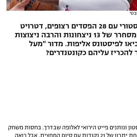
בטי
שנתיים בלבד אחרי השפל ההיסטורי עם 28 הפסדים רצופים, דטרויט
מחזירה עטרה ליושנה עם רצף מסחרר של 13 ניצחונות והרבה ניצוצות
ו לפיסטונס אליפות. מדור "מעל
להכריז עליהם כקונטנדרים?
מגיעים לבוסטון ונותנים פייט הירואי לאלופה שבדרך. בחסות משחק
פנטסטי של קייד קאנינגהאם, דטרויט פותחת יתרון של 21 נקודות עם סיום המחצית, אבל רואה