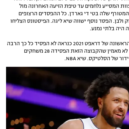
וות המסייע נלחמים עד טיפת הזיעה האחרונה מול
מטורף שלה בטי די גארדן. כל ההפסדים הרצופים
 ולבן. הפסד נוסף ישווה שיא ליגה. הפיסטונס הצליחו
 היה בלתי נמנע.
הפרצוף של קאנינגהם אמר הכל. הבחירה הראשונה של דראפט 2021 כנראה לא הפסיד כל כך הרבה
משחקים בכל החיים שלו מחוץ לליגה. "אני לא מאמין שהקבוצה הזאת הפסידה 28 משחקים
ר של הסלטיקס. שיא NBA.