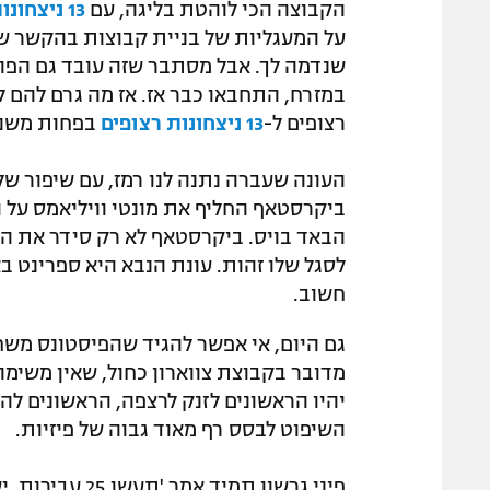
הקבוצה הכי לוהטת בליגה, עם
13 ניצחונות רצופים
על המעגליות של בניית קבוצות בהקשר של 
שנדמה לך. אבל מסתבר שזה עובד גם הפוך.
רצופים ל-
13 ניצחונות רצופים
בפחות משנת
ביקרסטאף החליף את מונטי וויליאמס על ה
הבאד בויס. ביקרסטאף לא רק סידר את הה
לסגל שלו זהות. עונת הנבא היא ספרינט ב
חשוב.
גם היום, אי אפשר להגיד שהפיסטונס משח
מדובר בקבוצת צווארון כחול, שאין משי
יהיו הראשונים לזנק לרצפה, הראשונים להכו
השיפוט לבסס רף מאוד גבוה של פיזיות.