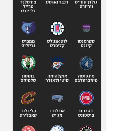
גולדן סטייט
דנבר נאגטס
פורטלנד
ווריורס
טרייל
בלייזרס
סקרמנטו
לוס אנג'לס
ממפיס
קינגס
קליפרס
גריזליס
מינסוטה
אוקלהומה
בוסטון
טימברוולבס
סיטי ת'אנדר
סלטיקס
דטרויט
אורלנדו
קליבלנד
פיסטונס
מג'יק
קאבלירס