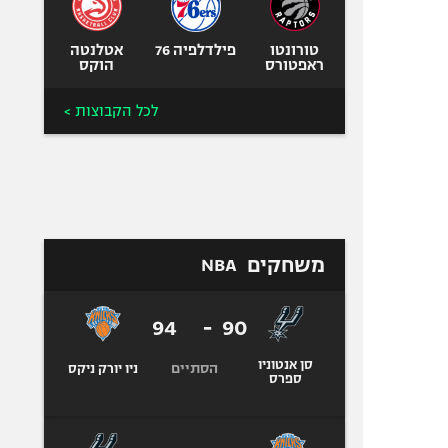
טורונטו
פילדלפיה 76
אטלנטה
ראפטורס
הוקס
לכל הקבוצות >
משחקים
NBA
94
-
90
סן אנטוניו
הסתיים
ניו יורק ניקס
ספרס