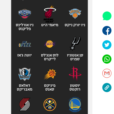
היאבקות WWE
אופניים
ספורט מוטורי
כדורמים
ניו יורק ניקס
מיאמי היט
ניו אורלינס
פליקנס
פוטבול אמריקאי NFL
בייסבול MLB
ספורט אתגרי
ואקסטרים
סן אנטוניו
לוס אנג'לס
יוטה ג'אז
ספרס
לייקרס
אומנויות לחימה
גיימינג E-Sports
יוסטון
פיניקס
דאלאס
רוקטס
סאנס
מאבריקס