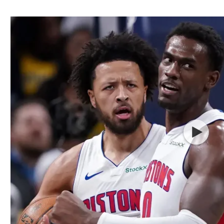
ל אביב
ליגה טורקית
תל אביב
ליגה סינית
חיפה
ליגה ברזילאית
באר שבע
ליגות נוספות
תניה
דה