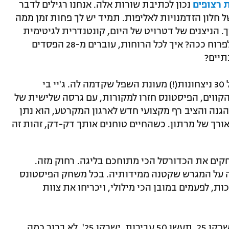
נכון לכתיבת שורות אלה. אנחנו רגילים לדבר
חלון הזדמנויות לאליפות. תמיד יש לך פחות זמן ממה
 הניצנים של דטרויט של היום, קונטנדרית לגיטימית
במזרח, התחבאו כבר אז. אז מה גרם להם לפרוח ככה? איך לכל הרוחות, עוברים מ-28 הפסדים
יים?
העונה שעברה נתנה לנו רמז, עם שיפור של 30 ניצחונות(!) מעונת השפל שקדמה לה. ג'יי בי
קווים, הפיסטונס חזרו למקורות, עם גרסה שלישית של
גנה והציב רף מקצועי חדש לארגון המקרטע, הוא נתן
אורך של מרתון. כשהחיים טוחנים אותך דק-דק, זהות זה
קים את הכדורסל הכי מתוחכם בליגה. רחוק מזה.
מה על המגרש שקטנה ממידותיה. בכל משחק הפיסטונס
ת, לפעמים במובן הכי מילולי, ויכריחו את צוות
פיני גרשון תמיד אמר 'תעשו 25 עבירות, ישרקו 25. תעשו 50 עבירות, ישרקו 25'. לא ברור כמה