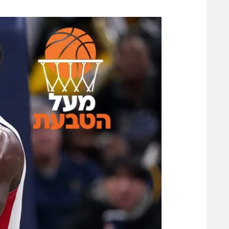
משתתפים וזוכים בפרסים
מכבי ת
הפועל 
תקנון משתתפים וזוכים בפרסים
הפועל 
תקנון עבור פעילות אלקטרה
הפועל 
תקנון עבור פעילות ספורט 1 – "מרלן"
מכבי נ
טניס
בני יהו
גיימינג E-Sports
תנאי שימוש
מדיניות פרטיות
תקנון פעילות ספורט 1
רשיון להקרנה פומבית לבית עסק
הצטרפות לחבילת הערוצים
לוח דרושים – ג'ובנט
תגיות