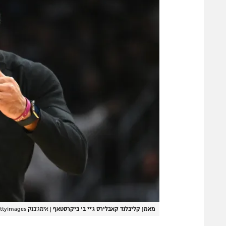
מאמן קליבלנד קאבלירס ג'יי בי ביקרסטאף
|
אימג'בנק GettyImages