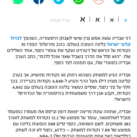
"מחצית בשכונה" – פודקאסט
אופניים
א
א
א
א
(גודל טקסט)
ספורט מוטורי
משתתפים וזוכים בפרסים
דני אבדיה עשה אמש (בין שישי לשבת) היסטוריה, כשהפך
לגדול
כדורמים
קלעי ישראל
בליגה הטובה בעולם. כוכב פורטלנד הפגיז 35
תקנון משתתפים וזוכים בפרסים
טניס
נקודות על הראש של דטרויט ועקף את עומרי כספי, אחד האלילים
פוטבול אמריקאי NFL
שלו. "הוא סלל את הדרך בשביל שאני אוכל ללכת", כתב הערב
תקנון עבור פעילות אלקטרה
אבדיה בסטורי שלו, עם תמונה לצד כספי.
גיימינג E-Sports
בייסבול MLB
אבדיה הגיע למשחק כשהוא רחוק 30 נקודות מהשיא, אך בערב
תקנון עבור פעילות ספורט 1 – "מרלן"
קליעה מצוין דילג מעל הרף והגיע ל-4,648 נקודות בקריירה. בכך
ספורט אתגרי ואקסטרים
חלף על פני כספי, שסיים כעשור בליגה הטובה בעולם עם 4,642
תנאי שימוש
נקודות, וקבע אבן דרך משמעותית בהיסטוריה של הכדורסל
הישראלי.
אומנויות לחימה
מדיניות פרטיות
אבדיה, שחווה עונת פריצה יוצאת דופן וביסס את מעמדו כמועמד
גיימינג E-Sports
מוביל לאולסטאר, עומד על ממוצע של 12.2 נקודות למשחק לאורך
382 משחקים. לשם השוואה, כספי סיים 588 הופעות בליגה עם
תקנון פעילות ספורט 1
ממוצע של 7.89 נקודות למשחק – כידוע, כספי לא זכה לשחק
בפלייאוף באף אחת מהעונות הרבות שלו ב-NBA.