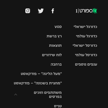
כדורגל ישראלי
VOD
כדורגל עולמי
רץ ברשת
ליגת העל
כדורסל ישראלי
תוצאות
ליגת
ליגה לאומית
האלופות
כדורסל עולמי
לוח שידורים
ליגת ווינר
סל
גביע הטוטו
ענפים נוספים
ברחבה
ליגה
NBA
אירופית
"מעל הליגה" – פודקאסט
ליגה לאומית
ליגיונרים
טניס
יורוליג
ליגה אנגלית
"מחצית בשכונה" – פודקאסט
כדורסל נשים
גביע המדינה
כדוריד
יורוקאפ
ליגה גרמנית
משתתפים וזוכים
בפרסים
מכבי תל
נבחרת
כדורעף
אביב
ישראל
ליגה
טניס
ספרדית