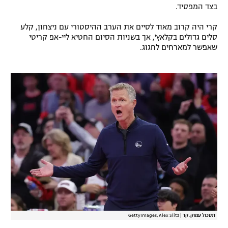
בצד המפסיד.
רשיון להקרנה פומבית לבית עסק
קרי היה קרוב מאוד לסיים את הערב ההיסטורי עם ניצחון, קלע
הצטרפות לחבילת הערוצים
סלים גדולים בקלאץ', אך בשניות הסיום החטיא ליי-אפ קריטי
שאפשר למארחים לחגוג.
לוח דרושים – ג'ובנט
תגיות
המגזין
תסכול עמוק. קר
|
GettyImages, Alex Slitz