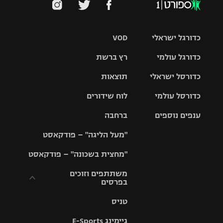
כדורגל ישראלי
VOD
כדורגל עולמי
רץ ברשת
ליגת העל
כדורסל ישראלי
תוצאות
ליגת
ליגה לאומית
האלופות
כדורסל עולמי
לוח שידורים
ליגת ווינר
סל
גביע הטוטו
ענפים נוספים
ברחבה
ליגה
NBA
אירופית
"מעל הליגה" – פודקאסט
ליגה לאומית
ליגיונרים
טניס
יורוליג
ליגה אנגלית
"מחצית בשכונה" – פודקאסט
כדורסל נשים
גביע המדינה
כדוריד
יורוקאפ
ליגה גרמנית
משתתפים וזוכים
בפרסים
מכבי תל
נבחרת
כדורעף
אביב
ישראל
ליגה
טניס
ספרדית
תקנון משתתפים
שחייה
הפועל חולון
מכבי חיפה
וזוכים בפרסים
גיימינג E-Sports