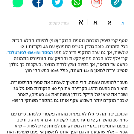
"מחצית בשכונה" – פודקאסט
אופניים
א
א
א
א
(גודל טקסט)
ספורט מוטורי
משתתפים וזוכים בפרסים
סטף קרי סיפק הוכחה נוספת הבוקר (שני) להיותו הקלע הגדול
כדורמים
תקנון משתתפים וזוכים בפרסים
בכל הזמנים. כוכב גולדן סטייט התפוצץ עם 48 נקודות ו-12
טניס
שלשות, אך גם ערב התקפי נדיר לא מנע
הפסד 136:131 לפורטלנד
.
פוטבול אמריקאי NFL
קרי צלף ללא הכרה מחוץ לקשת והחזיק את הווריורס בתמונה
תקנון עבור פעילות אלקטרה
כמעט עד הבאזר, אך בסיום נאלץ לרדת מנוצח. בעקבות כך גולדן
גיימינג E-Sports
בייסבול MLB
סטייט ירדה למאזן 14:13 העונה, כולל 10:6 במשחקי חוץ.
תקנון עבור פעילות ספורט 1 – "מרלן"
מעבר להופעה עצמה, קרי המשיך לשכתב את ספרי ההיסטוריה.
ספורט אתגרי ואקסטרים
הוא חצה בפעם ה־45 בקריירה את רף 40 הנקודות מאז גיל 30
תנאי שימוש
ושבר את שיאו של מייקל ג'ורדן (עשה זאת 44 פעמים), לאחר
אומנויות לחימה
שכבר מוקדם יותר השבוע עקף אותו גם במספר משחקי ה־35+
מדיניות פרטיות
גיימינג E-Sports
הכוכב, שנדמה כי גילו לא באמת מהווה פקטור כלשהו, סיים עם
16 מ־26 מהשדה, 12 מ־19 מעבר לקשת ו־4 מ־4 מהקו, ורשם
בפעם החמישית בקריירה משחק עם לפחות 12 שלשות – שיא
תקנון פעילות ספורט 1
NBA – אלא שהפעם זה גם הפך אותו לראשון אי פעם שעושה זאת