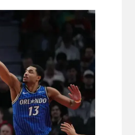
משתתפים וזוכים בפרסים
מכבי ת
הפועל 
תקנון משתתפים וזוכים בפרסים
הפועל 
תקנון עבור פעילות אלקטרה
הפועל 
תקנון עבור פעילות ספורט 1 – "מרלן"
מכבי נ
טניס
בני יהו
גיימינג E-Sports
תנאי שימוש
מדיניות פרטיות
תקנון פעילות ספורט 1
רשיון להקרנה פומבית לבית עסק
הצטרפות לחבילת הערוצים
לוח דרושים – ג'ובנט
תגיות