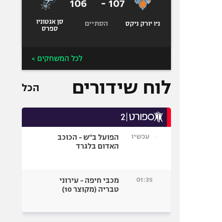
106
-
107
סן אנטוניו
הסתיים
ניו יורק ניקס
ספרס
לכל המשחקים >
לוח שידורים
הכל
עכשיו
הפועל ב"ש - הכוכב
האדום בלגרד
01:35
מכבי חיפה - עירוני
טבריה (מקוצר 10)