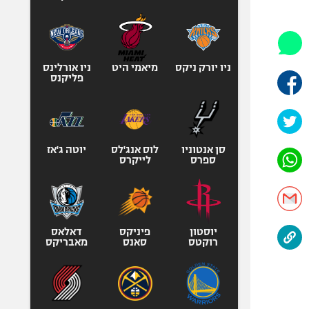
היאבקות WWE
אופניים
ספורט מוטורי
כדורמים
ניו יורק ניקס
מיאמי היט
ניו אורלינס
פליקנס
פוטבול אמריקאי NFL
בייסבול MLB
ספורט אתגרי
ואקסטרים
סן אנטוניו
לוס אנג'לס
יוטה ג'אז
ספרס
לייקרס
אומנויות לחימה
גיימינג E-Sports
יוסטון
פיניקס
דאלאס
רוקטס
סאנס
מאבריקס