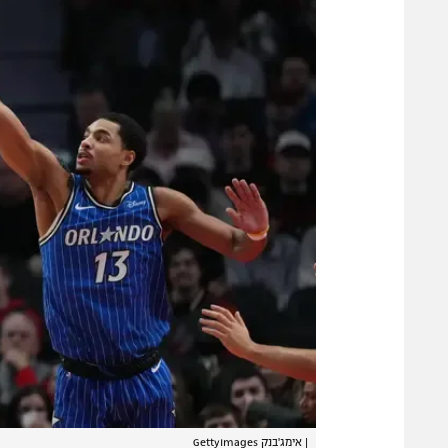
|
אימג'בנק GettyImages