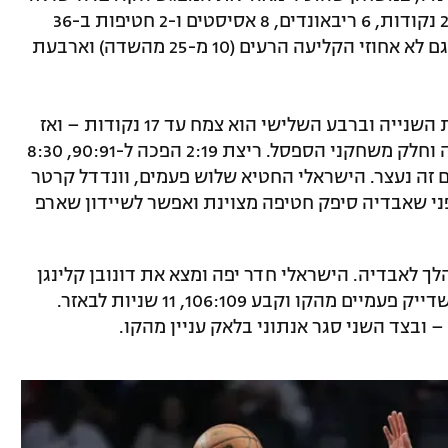
סיים עוד ערב מוצלח מבחינה אישית של 25 נקודות, 6 ריבאונדים, 8 אסיסטים ו-2 חטיפות ב-36
דקות, אך זה בוודאי לא יעודד אותו – וכך גם לא אחוזי הקליעה הרעים (10 מ-25 מהשדה) וארבעת
המארחת נקלעה לפיגור דו-ספרתי במחצת השנייה וברבע השלישי הוא צמח עד 17 נקודות – ואז
הגיע עוד קאמבק גדול, אותו הובילו אבדיה וחלק משחקני הספסל. ריצת 2:19 הפכה ל-90:91, 8:30
 זה נעצר. הישראלי החטיא שלוש פעמים, וונדדל קרטר
קות לבאזר, לפני שאבדיה סיפק חטיפה מצוינת ואפשר לשיידון שארפ
לך לאבדיה. הישראלי חדר יפה ומצא את דונובן קלינגן
מתחת לסל, אך הסנטר נחסם על ידי ביין, שדייק פעמיים מהקו וקבע 106:109, 11 שניות לבאזר.
ובצד השני סגר אנתוני בלאק עניין מהקו.