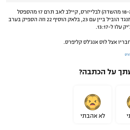
מלבד אבדיה, הוסיף שארפ 22 נקודות (8 מ-18 מהשדה) לבלייזרס, קיילב לאב תרם 17 מהספסל
וטיאגו ספליטר עומד כעת על מאזן 18:12. מנגד הוביל ביין עם 23, בלאק הוסיף 22 וזה הספיק בערב
ריו אצל לוס אנג'לס קליפרס.
זרס
תך על הכתבה?
י
לא אהבתי