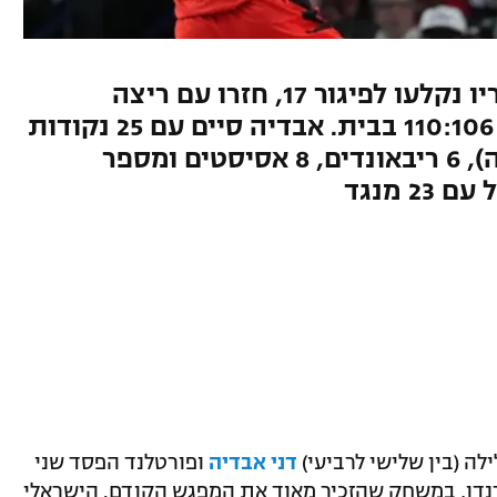
כמו מול דטרויט, הישראלי וחבריו נקלעו לפיגור 17, חזרו עם ריצה
מאוחרת של 2:19 ולבסוף נכנעו 110:106 בבית. אבדיה סיים עם 25 נקודות
באחוזים רעים (10 מ-25 מהשדה), 6 ריבאונדים, 8 אסיסטים ומספר
2 מנגד
ילה (בין שלישי לרביעי)
דני אבדיה
ופורטלנד הפסד שני
– גם הפעם בבית, 110:106 לאולרנדו, במשחק שהזכיר מאוד את המפגש הקודם. הישראלי