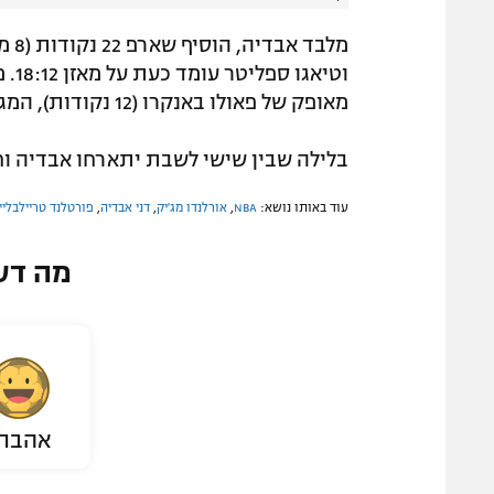
מאופק של פאולו באנקרו (12 נקודות), המג'יק עלו ל-13:17.
בלילה שבין שישי לשבת יתארחו אבדיה וחב
עוד באותו נושא:
NBA
,
אורלנדו מג'יק
,
דני אבדיה
,
פורטלנד טריילבליי
מה דע
אהבת