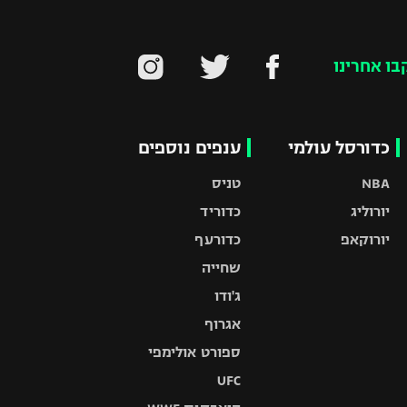
בו אחרינו
כדורסל עולמי
ענפים נוספים
NBA
טניס
יורוליג
כדוריד
יורוקאפ
כדורעף
שחייה
ג'ודו
אגרוף
ספורט אולימפי
UFC