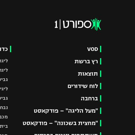
VOD
כדו
רץ ברשת
ליגת
ליגה
תוצאות
גביע
לוח שידורים
ליגי
ברחבה
גביע
נבחר
"מעל הליגה" – פודקאסט
מכבי
"מחצית בשכונה" – פודקאסט
בית"