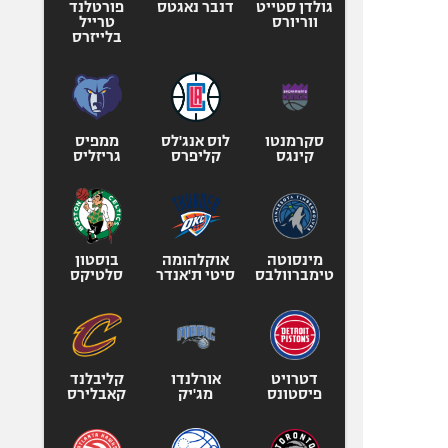
גולדן סטייט
דנבר נאגטס
פורטלנד
ווריורס
טרייל
בלייזרס
סקרמנטו
לוס אנג'לס
ממפיס
קינגס
קליפרס
גריזליס
מינסוטה
אוקלהומה
בוסטון
טימברוולבס
סיטי ת'אנדר
סלטיקס
דטרויט
אורלנדו
קליבלנד
פיסטונס
מג'יק
קאבלירס