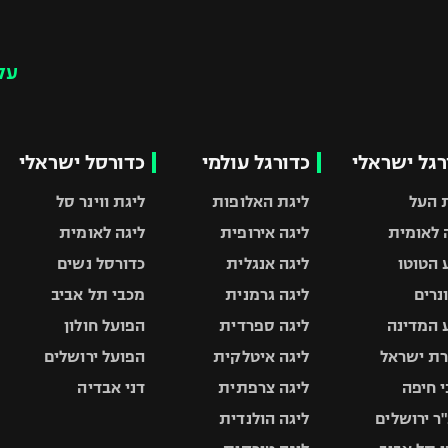
עק
רגל ישראלי
כדורגל עולמי
כדורסל ישראלי
 העל
ליגת האלופות
ליגת ווינר סל
 לאומית
ליגה אירופית
ליגה לאומית
 הטוטו
ליגה אנגלית
כדורסל נשים
ונרים
ליגה גרמנית
מכבי תל אביב
 המדינה
ליגה ספרדית
הפועל חולון
ת ישראל
ליגה איטלקית
הפועל ירושלים
 חיפה
ליגה צרפתית
דני אבדיה
ר ירושלים
ליגה הולנדית