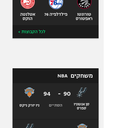
טורונטו
פילדלפיה 76
אטלנטה
ראפטורס
הוקס
לכל הקבוצות >
משחקים
NBA
94
-
90
סן אנטוניו
הסתיים
ניו יורק ניקס
ספרס