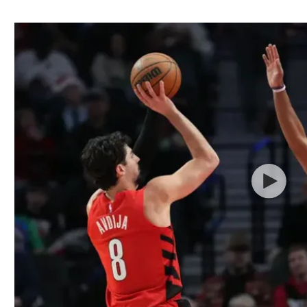
ל אביב
ליגה טורקית
תל אביב
ליגה סינית
חיפה
ליגה ברזילאית
באר שבע
ליגות נוספות
תניה
דה