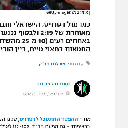
המגזין
|
אימג'בנק GettyImages
החטאות במאני טיים, ביין הוביל עם 3
קבוצות:
אורלנדו מג'יק
מערכת ספורט 1
יום רביעי, 07:31, 24.12.25
אחרי
ההפסד המתסכל לדטרויט
, ספגו הל
ברציפות 