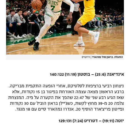
רשיון להקרנה פומבית לבית עסק
הצטרפות לחבילת הערוצים
לוח דרושים – ג'ובנט
תגיות
התעלה. בראון מול נמהארד
|
רויטרס
המגזין
אינדיאנה (25:6) – בוסטון (11:19) 140:122
ניצחון רביעי ברציפות לסלטיקס, אחרי הופעה התקפית מבריקה.
ברבע הראשון מצאה עצמה האורחת בפיגור בן 15 נקודות, אלא
שאז הגיע רבע שני של 22:47 שהפך את הקערה על פיה. המנצחת
צלפה 20 מ-39 מחוץ לקשת, כשג'יילן בראון הוביל עם 30 נקודות
ופייטון פריצ'ארד הוסיף 20. אנדרו נמהארד סיים עם 18 מנגד.
יוטה (19:11) – דטרויט (7:24) 129:131