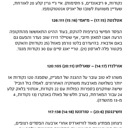
נקודות, 9 ריבאונדים, 5 חסימות). איי ג'יי גרין קלע 20 לאורחת,
שעדיין משוועת לשובו של יאניס אנטטוקומפו.
אטלנטה (17:15) – מיאמי (15:16) 126:111
הפסד חמישי ברציפות להוקס, בעוד ההיט התאוששו מהתקופה
הרעה ושבו למאזן חיובי, אף שטיילר הירו שוב נעדר והפעם גם
באם אדבאיו. בהיעדרם בלטו נורמן פאוול (25 נקודות) והאקס
פקטור פלה לארסון (21). טריי יאנג סיים עם 30 נקודות מנגד.
אורלנדו (14:17) – שארלוט (20:11) 120:105
משהו לא טוב עובר על ההגנה של המג'יק, שספגה 120 נקודות או
יותר בשלושה מארבעת משחקיה האחרונים. לאמלו בול הוביל
שישה שחקנים בספרות כפולות עם 22 נקודות, אנתוני בלאק קלע
24 עבור המארחת, בערב חלש של פאולו באנקרו (13 נקודות, 4
מ-13 מהשדה).
וושינגטון (23:6) – טורונטו (14:18) 117:138
ניצחון מפתיע מאוד לוויזארדס אחרי ארבעה הפסדים רצופים,