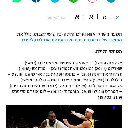
"מחצית בשכונה" – פודקאסט
אופניים
א
א
א
א
(גודל טקסט)
ספורט מוטורי
משתתפים וזוכים בפרסים
תשעה משחקי NBA נערכו הלילה (בין שישי לשבת), כולל את
כדורמים
המפגש של דני אבדיה ופורטלנד עם לוס אנג'לס קליפרס
.
תקנון משתתפים וזוכים בפרסים
טניס
משחקי הלילה:
פוטבול אמריקאי NFL
תקנון עבור פעילות אלקטרה
אטלנטה (17:15) – מיאמי (15:16) 126:111 אורלנדו (14:17) –
גיימינג E-Sports
בייסבול MLB
שארלוט (20:11) 120:105 וושינגטון (23:6) – טורונטו (14:18)
תקנון עבור פעילות ספורט 1 – "מרלן"
117:138 אינדיאנה (25:6) – בוסטון (11:19) 140:122 שיקגו (15:15) –
פילדלפיה (13:16) 102:109 ממפיס (16:15) – מילווקי (19:12)
ספורט אתגרי ואקסטרים
תנאי שימוש
104:125 ניו אורלינס (29:8) – פיניקס (13:17) 115:108 יוטה (19:11)
– דטרויט (7:24) 129:131 פורטלנד (19:12) – לוס אנג'לס קליפרס
אומנויות לחימה
(21:9) 119:103
מדיניות פרטיות
גיימינג E-Sports
תקנון פעילות ספורט 1