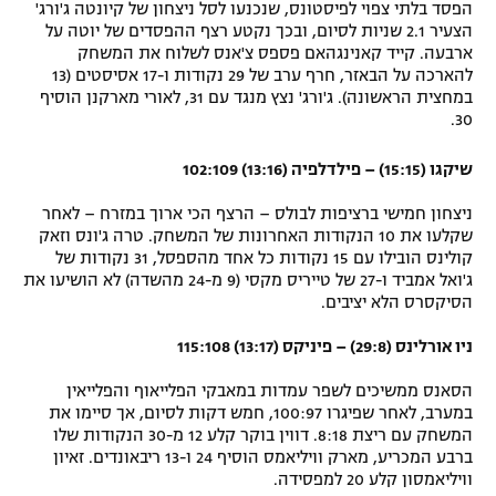
הפסד בלתי צפוי לפיסטונס, שנכנעו לסל ניצחון של קיונטה ג'ורג'
הצעיר 2.1 שניות לסיום, ובכך נקטע רצף ההפסדים של יוטה על
ארבעה. קייד קאנינגהאם פספס צ'אנס לשלוח את המשחק
להארכה על הבאזר, חרף ערב של 29 נקודות ו-17 אסיסטים (13
במחצית הראשונה). ג'ורג' נצץ מנגד עם 31, לאורי מארקנן הוסיף
30.
שיקגו (15:15) – פילדלפיה (13:16) 102:109
ניצחון חמישי ברציפות לבולס – הרצף הכי ארוך במזרח – לאחר
שקלעו את 10 הנקודות האחרונות של המשחק. טרה ג'ונס וזאק
קולינס הובילו עם 15 נקודות כל אחד מהספסל, 31 נקודות של
ג'ואל אמביד ו-27 של טייריס מקסי (9 מ-24 מהשדה) לא הושיעו את
הסיקסרס הלא יציבים.
ניו אורלינס (29:8) – פיניקס (13:17) 115:108
הסאנס ממשיכים לשפר עמדות במאבקי הפלייאוף והפלייאין
במערב, לאחר שפיגרו 100:97, חמש דקות לסיום, אך סיימו את
המשחק עם ריצת 8:18. דווין בוקר קלע 12 מ-30 הנקודות שלו
ברבע המכריע, מארק וויליאמס הוסיף 24 ו-13 ריבאונדים. זאיון
וויליאמסון קלע 20 למפסידה.