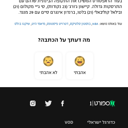
בעוד הראפטורס המשיכו את התקופה הבינונית שלהם עם
התרסקות גדולה. קיישון ג'ורג' (23 נקודות), סי ג'יי מקולום (21)
ובילאל קוליבאלי (21) בלטו, ברנדון אינגרם סיים עם 29 מנגד.
עוד באותו נושא:
NBA
,
בוסטון סלטיקס
,
דטרויט פיסטונס
,
מיאמי היט
,
שיקגו בולס
מה דעתך על הכתבה?
אהבתי
לא אהבתי
כדורגל ישראלי
VOD