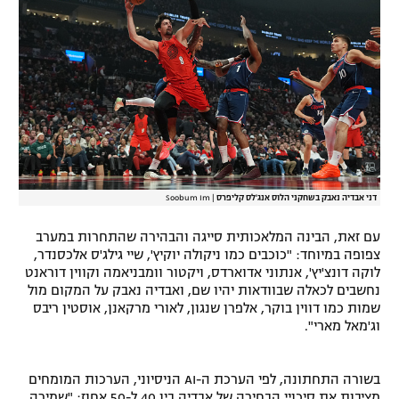
רשיון להקרנה פומבית לבית עסק
הצטרפות לחבילת הערוצים
לוח דרושים – ג'ובנט
תגיות
המגזין
דני אבדיה נאבק בשחקני הלוס אנג'לס קליפרס
|
Soobum Im
עם זאת, הבינה המלאכותית סייגה והבהירה שהתחרות במערב
צפופה במיוחד: "כוכבים כמו ניקולה יוקיץ', שיי גילג'ס אלכסנדר,
לוקה דונצ'יץ', אנתוני אדוארדס, ויקטור וומבניאמה וקווין דוראנט
נחשבים לכאלה שבוודאות יהיו שם, ואבדיה נאבק על המקום מול
שמות כמו דווין בוקר, אלפרן שנגון, לאורי מרקאנן, אוסטין ריבס
וג'מאל מארי".
בשורה התחתונה, לפי הערכת ה-AI הניסיוני, הערכות המומחים
מציבות את סיכויי הבחירה של אבדיה בין 40 ל-50 אחוז: "שמירה