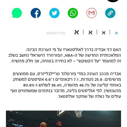
"מחצית בשכונה" – פודקאסט
אופניים
ספורט מוטורי
משתתפים וזוכים בפרסים
א
א
א
א
(גודל טקסט)
כדורמים
תקנון משתתפים וזוכים בפרסים
טניס
האם דני אבדיה בדרך לאולסטאר? על פי הערכת הבינה
פוטבול אמריקאי NFL
המלאכותית החדשה של ה-NBA, הפורוורד הישראלי נחשב בשלב
תקנון עבור פעילות אלקטרה
זה למועמד "על הקשקש" – לא בחירה בטוחה, אך חלק מהשיח.
גיימינג E-Sports
בייסבול MLB
תקנון עבור פעילות ספורט 1 – "מרלן"
אבדיה מככב העונה במדי פורטלנד טריילבלייזרס, עם ממוצעים
מרשימים: 25.6 נקודות, 7.1 ריבאונדים ו־6.6 אסיסטים למשחק
ספורט אתגרי ואקסטרים
תנאי שימוש
באחוזי קליעה של 46.7% מהשדה, 36.4% לשלוש ו-80.6%
מהעונשין. לפי אנליסטים בליגה, מדובר בנתונים שמשתווים ואף
אומנויות לחימה
עולים על כאלה של שחקני אולסטאר.
מדיניות פרטיות
גיימינג E-Sports
תקנון פעילות ספורט 1