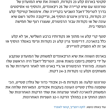
סקוטי בארנס קלע 23 נקודות, השווה את שיא המועדון של
טורונטו עם שיא קריירה של 25 ריבאונדים, והוסיף 10 אסיסטים
בדרך לטריפל־דאבל השביעי בקריירה שלו. אימנואל קוויקלי קלע
27 נקודות, ברנדון אינגרם הוסיף 26, וג'ייקובה וולטר רשם שיא
עונה של 18 נקודות עבור הרפטורס, שעצרו רצף של חמישה
הפסדי בית.
סטף קרי קלע 14 מתוך 39 נקודותיו ברבע השלישי, אך לא קלע
כלל בהארכה. דריימונד גרין קלע 21 נקודות וג'ימי באטלר הוסיף 19
אך זה לא הספיק לווריירס.
בארנס השווה את שיא הריבאונדים למשחק של המועדון שנקבע
על ידי ביסמק ביומבו בשנת 2016. הטריפל־דאבל היה הראשון שלו
העונה. פורוורד הרפטורס אר.ג'יי בארט חזר לאחר היעדרות של 15
משחקים וקלע 12 נקודות ב-24 דקות.
טורונטו קלעה 35 נקודות מ-21 איבודי כדור של גולדן סטייט, הכי
שספגה גולדן סטייט העונה בעקבות איבודים. המארחת שלחה את
המשחק להארכה לאחר שניצחה את שתי הדקות האחרונות של
הזמן החוקי 2:9 במהלך הדקה ו-32 השניות האחרונות.
עוד באותו נושא:
לוקה דונצ'יץ'
,
קוואי לאונרד