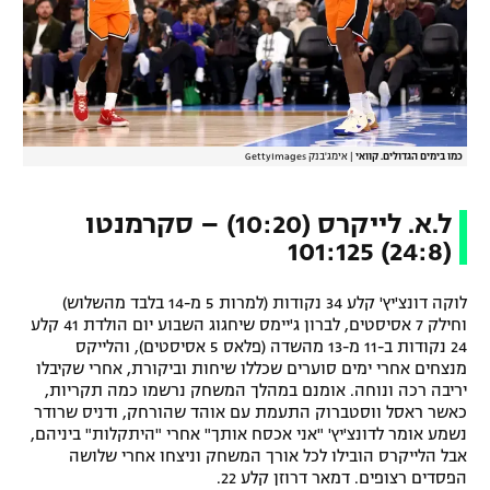
רשיון להקרנה פומבית לבית עסק
הצטרפות לחבילת הערוצים
לוח דרושים – ג'ובנט
כמו בימים הגדולים. קוואי
|
אימג'בנק GettyImages
תגיות
ל.א. לייקרס (10:20) – סקרמנטו
המגזין
(24:8) 101:125
לוקה דונצ'יץ' קלע 34 נקודות (למרות 5 מ-14 בלבד מהשלוש)
וחילק 7 אסיסטים, לברון ג'יימס שיחגוג השבוע יום הולדת 41 קלע
24 נקודות ב-11 מ-13 מהשדה (פלאס 5 אסיסטים), והלייקס
מנצחים אחרי ימים סוערים שכללו שיחות וביקורת, אחרי שקיבלו
יריבה רכה ונוחה. אומנם במהלך המשחק נרשמו כמה תקריות,
כאשר ראסל ווסטברוק התעמת עם אוהד שהורחק, ודניס שרודר
נשמע אומר לדונצ'יץ' "אני אכסח אותך" אחרי "היתקלות" ביניהם,
אבל הלייקרס הובילו לכל אורך המשחק וניצחו אחרי שלושה
הפסדים רצופים. דמאר דרוזן קלע 22.