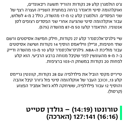
צ'ט הולמגרן קלע 29 נקודות והוריד תשעה ריבאונדים,
ואוקלהומה סיטי ת'אנדר ברחה במחצית השנייה ועצרה רצף של
שני הפסדים. הולמגרן קלע 12 מ-17 מהשדה, כולל 2 מ-4 לשלוש,
עבור אוקלהומה סיטי שהגיעה אחרי שני הפסדים רצופים לסן
אנטוניו. הת'אנדר קלעו 50 מ-87 מהשדה (57%).
שיי גילג'ס־אלכסנדר קלע 27 נקודות, חילק חמישה אסיסטים ורשם
שתי חטיפות, וג'יילן וויליאמס הוסיף 14 נקודות ושישה אסיסטים
עבור מוליכת ה-NBA. גילג'ס־אלכסנדר קלע 10 מ-13 מהשדה ודייק
ב-7 מ-9 מהעונשין לפני שקיבל מנוחה ברבע הרביעי. הוא קלע
לפחות 20 נקודות במשחק ה-103 ברציפות.
טייריס מקסי הוביל את פילדלפיה עם 28 נקודות, קוונטין גריימס
קלע 13, וכוכב העבר של אוקלהומה סיטי פול ג'ורג' קיבל אהבה
והוסיף 12 עבור פילדלפיה, ששיחקה ללא ג'ואל אמביד הפצוע
(קרסול).
טורונטו (14:19) – גולדן סטייט
(16:16) 127:141 (הארכה)