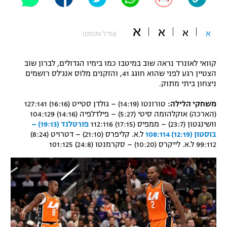
"מחצית בשכונה" – פודקאסט
אופניים
א
א
א
א
(גודל טקסט)
ספורט מוטורי
משתתפים וזוכים בפרסים
קוואי לאונרד נראה שוב במיטבו כמו בימיו הגדולים, לברון שוב
כדורמים
הצטיין רגע לפני שהוא חוגג 41, והזקנים מלוס אנג'לס רושמים
תקנון משתתפים וזוכים בפרסים
טניס
ניצחון ביתי מתוק.
פוטבול אמריקאי NFL
תקנון עבור פעילות אלקטרה
משחקי הלילה:
טורונטו (14:19) – גולדן סטייט (16:16) 127:141
(הארכה) אוקלהומה סיטי (5:27) – פילדלפיה (14:16) 104:129
גיימינג E-Sports
בייסבול MLB
וושינגטון (23:7) – ממפיס (17:15) 112:116
פורטלנד (19:13) –
תקנון עבור פעילות ספורט 1 – "מרלן"
בוסטון (12:19) 108:114
ל.א. קליפרס (21:10) – דטרויט (8:24)
ספורט אתגרי ואקסטרים
99:112 ל.א. לייקרס (10:20) – סקרמנטו (24:8) 101:125
תנאי שימוש
אומנויות לחימה
מדיניות פרטיות
גיימינג E-Sports
תקנון פעילות ספורט 1