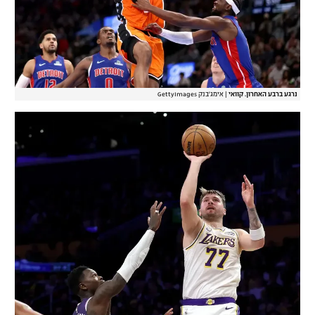
נרגע ברבע האחרון. קוואי
|
אימג'בנק GettyImages