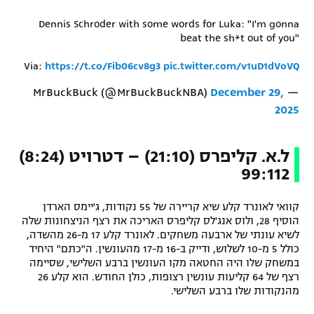
Dennis Schroder with some words for Luka: "I'm gonna
beat the sh*t out of you"
Via:
https://t.co/Fib06cv8g3
pic.twitter.com/v1uD1dVoVQ
December 29,
— MrBuckBuck (@MrBuckBuckNBA)
2025
ל.א. קליפרס (21:10) – דטרויט (8:24)
99:112
קוואי לאונרד קלע שיא קריירה של 55 נקודות, ג'יימס הארדן
הוסיף 28, ולוס אנג'לס קליפרס האריכה את רצף הניצחונות שלה
לשיא עונתי של ארבעה משחקים. לאונרד קלע 17 מ-26 מהשדה,
כולל 5 מ-10 לשלוש, ודייק ב-16 מ-17 מהעונשין. ה"כתם" היחיד
במשחק שלו היה החטאה מקו העונשין ברבע השלישי, שסיימה
רצף של 64 קליעות עונשין רצופות, כולן החודש. הוא קלע 26
מהנקודות שלו ברבע השלישי.