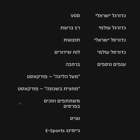
כדורגל ישראלי
VOD
כדורגל עולמי
רץ ברשת
ליגת העל
כדורסל ישראלי
תוצאות
ליגת
ליגה לאומית
האלופות
כדורסל עולמי
לוח שידורים
ליגת ווינר
סל
גביע הטוטו
ענפים נוספים
ברחבה
ליגה
NBA
אירופית
"מעל הליגה" – פודקאסט
ליגה לאומית
ליגיונרים
טניס
יורוליג
ליגה אנגלית
"מחצית בשכונה" – פודקאסט
כדורסל נשים
גביע המדינה
כדוריד
יורוקאפ
ליגה גרמנית
משתתפים וזוכים
בפרסים
מכבי תל
נבחרת
כדורעף
אביב
ישראל
ליגה
טניס
ספרדית
תקנון משתתפים
שחייה
הפועל חולון
מכבי חיפה
וזוכים בפרסים
גיימינג E-Sports
ליגה