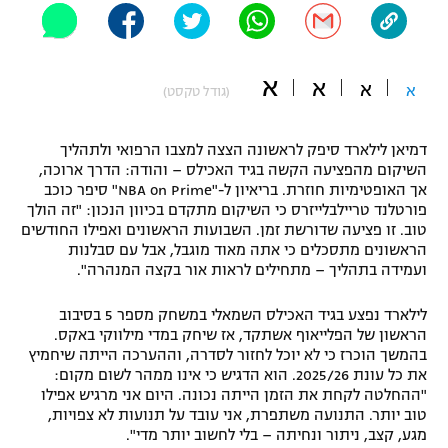
"מחצית בשכונה" – פודקאסט
אופניים
א
א
א
ספורט מוטורי
א
משתתפים וזוכים בפרסים
(גודל טקסט)
כדורמים
דמיאן לילארד סיפק לראשונה הצצה למצבו הרפואי ולתהליך
תקנון משתתפים וזוכים בפרסים
טניס
השיקום מהפציעה הקשה בגיד האכילס – והודה: הדרך ארוכה,
פוטבול אמריקאי NFL
אך האופטימיות חוזרת. בריאיון ל-"NBA on Prime" סיפר כוכב
תקנון עבור פעילות אלקטרה
פורטלנד טריילבלייזרס כי השיקום מתקדם בכיוון הנכון: "זה הולך
גיימינג E-Sports
טוב. זו פציעה שדורשת זמן. השבועות הראשונים ואפילו החודשים
בייסבול MLB
תקנון עבור פעילות ספורט 1 – "מרלן"
הראשונים מתסכלים כי אתה מאוד מוגבל, אבל עם סבלנות
ועמידה בתהליך – מתחילים לראות אור בקצה המנהרה".
ספורט אתגרי ואקסטרים
תנאי שימוש
לילארד נפצע בגיד האכילס השמאלי במשחק מספר 5 בסיבוב
אומנויות לחימה
הראשון של הפלייאוף אשתקד, אז שיחק במדי מילווקי באקס.
בהמשך הוכרז כי לא יוכל לחזור לסדרה, וההערכה הייתה שיחמיץ
מדיניות פרטיות
את כל עונת 2025/26. הוא הדגיש כי אינו ממהר לשום מקום:
גיימינג E-Sports
"ההחלטה לקחת את הזמן הייתה נכונה. היום אני מרגיש אפילו
טוב יותר. התנועה משתפרת, אני עובד על תנועות לא צפויות,
תקנון פעילות ספורט 1
מגע, קצב, ניתור ונחיתה – בלי לחשוב יותר מדי".