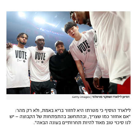
רשיון להקרנה פומבית לבית עסק
הצטרפות לחבילת הערוצים
לוח דרושים – ג'ובנט
תגיות
המגזין
דמיאן לילארד ושחקני פורטלנד
|
Getty images
לילארד הוסיף כי מטרתו היא לחזור בריא באמת, ולא רק מהר:
"אם אחזור כמו שצריך, ובהתחשב בהתפתחות של הקבוצה – יש
לנו סיכוי טוב מאוד להיות תחרותיים בעונה הבאה".