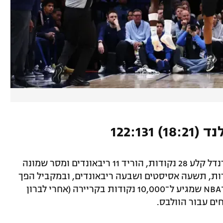
ניצחון רביעי ברציפות למינסוטה: ג'וליוס רנדל קלע 28 נקודות, הוריד 11 ריבאונדים ומסר שמונה
, אנתוני אדוארדס הוסיף 25 נקודות, תשעה אסיסטים ושבעה ריבאונדים, ובמקביל הפך
לשחקן השלישי הצעיר ביותר בתולדות ה־NBA שמגיע ל־10,000 נקודות בקריירה (אחרי לברון
חים עבור הוולבס.