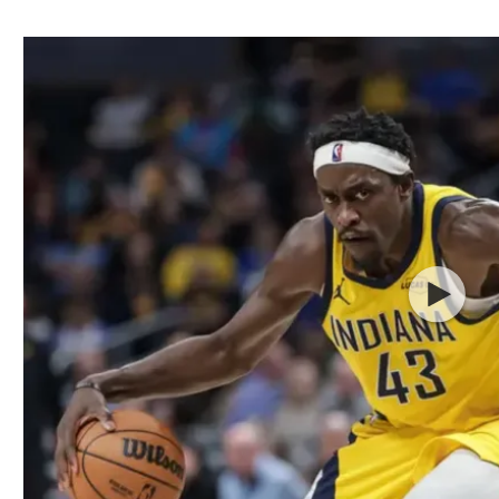
ל אביב
ליגה טורקית
תל אביב
ליגה סינית
חיפה
ליגה ברזילאית
באר שבע
ליגות נוספות
תניה
דה