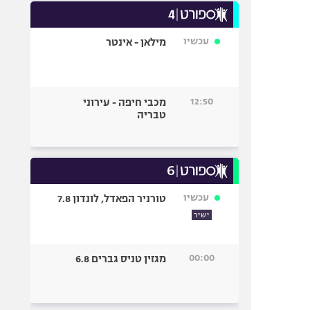
עכשיו
מילאן - אינטר
12:50
מכבי חיפה - עירוני
טבריה
עכשיו
טורניר הפאדל, לונדון 7.8
ישיר
00:00
מגזין טניס גברים 6.8