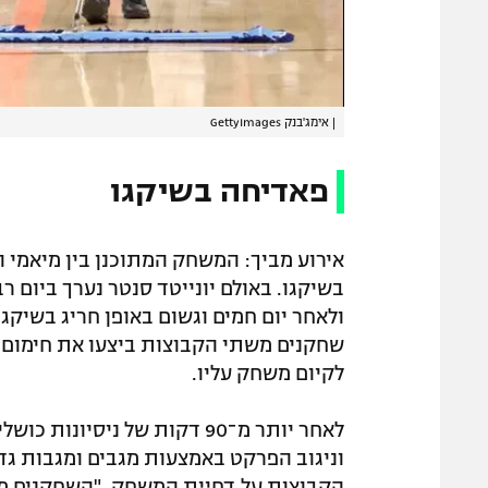
|
אימג'בנק GettyImages
פאדיחה בשיקגו
אירוע מביך: המשחק המתוכנן בין מיאמי 
בשיקגו. באולם יונייטד סנטר נערך ביום 
ולאחר יום חמים וגשום באופן חריג בשיק
שחקנים משתי הקבוצות ביצעו את חימום 
לקיום משחק עליו.
לאחר יותר מ־90 דקות של ניסי
וניגוב הפרקט באמצעות מגבים ומגבות גדו
הקבוצות על דחיית המשחק. "השחקנים מש