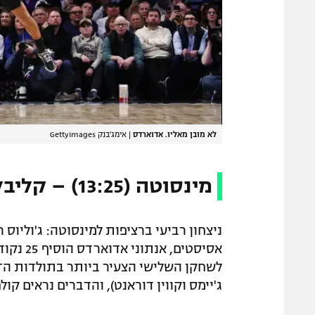
לא מובן מאליו. אדוארדס
|
אימג'בנק GettyImages
מינסוטה (13:25) – קליבלנד (18:21) 122:131
אסיסטים
ג'יימס וקווין דוראנט), והדברים נראים קול