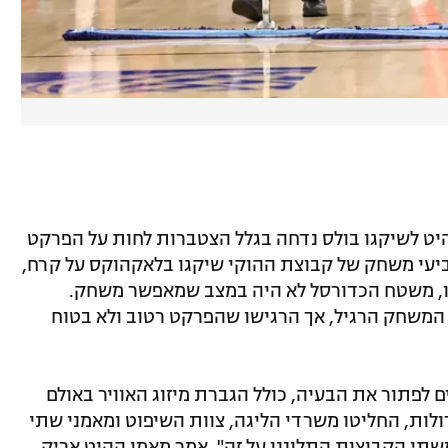
היט לשיקגו בולס נדחה בגלל הצטברות לחות על הפרקט
רביעי משחק של קבוצת ההוקי שיקגו בלאקהוקס על קרח,
גו, משטח הכדורסל לא היה במצב שמאפשר משחק.
המשחק הרגיל, אך הרגישו שהפרקט רטוב ולא בטוח
ונות כושלים לפתור את הבעיה, כולל הגברת מיזוג האוויר באולם
לות, החליטו משרדי הליגה, צוות השיפוט ומאמני שתי
תי הקבוצות התלוננו על זה", אמר מאמן ההיט אריק