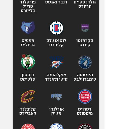
גולדן סטייט
דנבר נאגטס
פורטלנד
ווריורס
טרייל
בלייזרס
סקרמנטו
לוס אנג'לס
ממפיס
קינגס
קליפרס
גריזליס
מינסוטה
אוקלהומה
בוסטון
טימברוולבס
סיטי ת'אנדר
סלטיקס
דטרויט
אורלנדו
קליבלנד
פיסטונס
מג'יק
קאבלירס