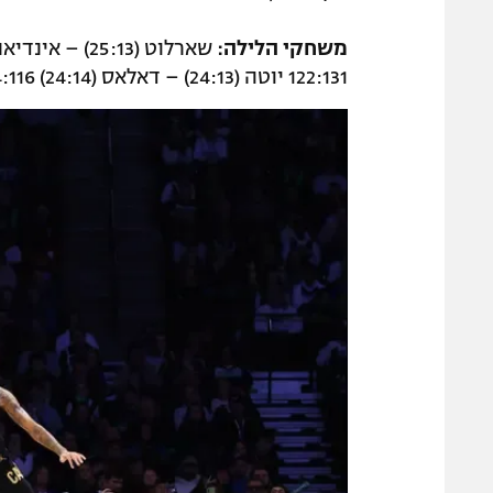
משחקי הלילה:
122:131 יוטה (24:13) – דאלאס (24:14) 114:116 שיקגו (20:17) – מיאמי (17:20) נדחה