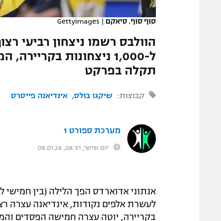
המגזין
סוף סוף. סיאקם
|
GettyImages
ל-1,000 ניצחונות בקרייר
תקלה בפרקט
קבוצות:
שיקגו בולס
אינדיאנה פייסרס
מערכת ספורט 1
יום שישי, 08:51, 09.01.26
אנתוני אדוארדס הפך הלילה (בין חמישי ל
בקריירה, יוטה עצרה חמישה הפסדים והמש