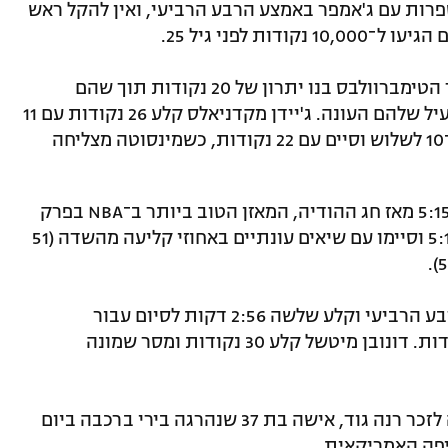
ים, הגיע לחמש ספרות עם ג'אמפר באמצע הרבע הרביעי, ואין להקל ראש
ת לפני גיל 25.
רנדל קלע 13 נקודות ברבע השלישי, כאשר הטימברוולבס בנו יתרון של 20 נקודות תוך שהם
מנצחים את הקאבלירס 22:43, ברבע הכי יעיל שלהם העונה. ג'יידן מקדניאלס קלע 26 נקודות עם 11
מ־14 מהשדה, ודונטה דיווינצ'נזו קלע 6 מ־10 לשלוש וסיים עם 22 נקודות, כשמינסוטה מצליחה
הטימברוולבס (13:25) שיפרו את מאזנם ל־5:15 מאז חג ההודיה, המאזן הטוב ביותר ב־NBA בפרק
הזמן הזה. הם פתחו את המשחק בריצת 5:17 וסיימו עם שיאים עונתיים באחוזי קליעה מהשדה (51
סם מריל קלע 11 מתוך 22 הנקודות שלו ברבע הרביעי וקלע שלשה 2:56 דקות לסיום עבור
קליבלנד, שצימקה את ההפרש לארבע נקודות. דונובן מיטשל קלע 30 נקודות ומסר שמונה
מינסוטה קיימה לפני המשחק דקת דומייה לזכר רנה גוד, אישה בת 37 שנהרגה בירי ברכבה ביום
יפה האמריקאית.