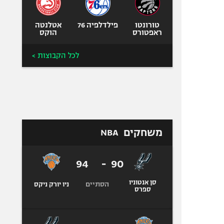
טורונטו
פילדלפיה 76
אטלנטה
ראפטורס
הוקס
לכל הקבוצות >
משחקים
NBA
94
-
90
סן אנטוניו
הסתיים
ניו יורק ניקס
ספרס