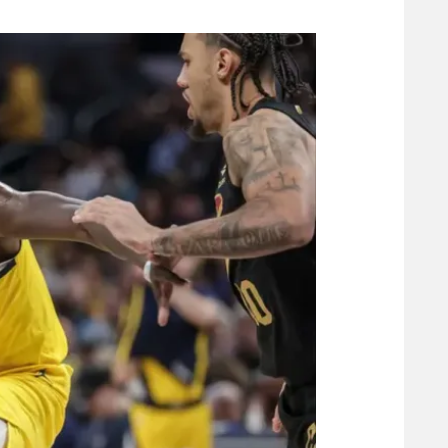
משתתפים וזוכים בפרסים
מכבי ת
הפועל 
תקנון משתתפים וזוכים בפרסים
הפועל 
תקנון עבור פעילות אלקטרה
הפועל 
תקנון עבור פעילות ספורט 1 – "מרלן"
מכבי נ
טניס
בני יהו
גיימינג E-Sports
תנאי שימוש
מדיניות פרטיות
תקנון פעילות ספורט 1
רשיון להקרנה פומבית לבית עסק
הצטרפות לחבילת הערוצים
לוח דרושים – ג'ובנט
תגיות