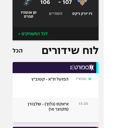
106
-
107
סן אנטוניו
הסתיים
ניו יורק ניקס
ספרס
לכל המשחקים >
לוח שידורים
הכל
עכשיו
הפועל ת"א - קטוביץ
13:20
איאקס (גלוך) - שלבורן
(מקוצר 10)