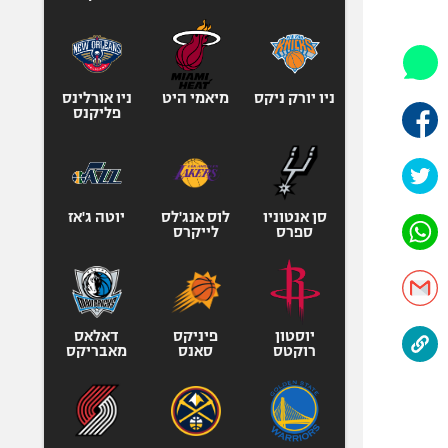
היאבקות WWE
אופניים
ספורט מוטורי
כדורמים
ניו יורק ניקס
מיאמי היט
ניו אורלינס
פליקנס
פוטבול אמריקאי NFL
בייסבול MLB
ספורט אתגרי
ואקסטרים
סן אנטוניו
לוס אנג'לס
יוטה ג'אז
ספרס
לייקרס
אומנויות לחימה
גיימינג E-Sports
יוסטון
פיניקס
דאלאס
רוקטס
סאנס
מאבריקס