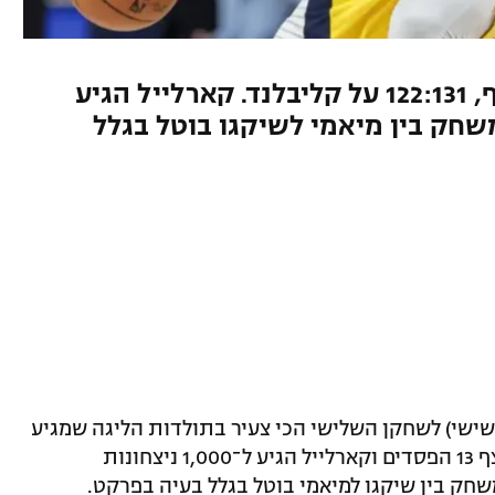
הוולבס רשמו ניצחון רביעי רצוף, 122:131 על קליבלנד. קארלייל הגיע
ה, המשחק בין מיאמי לשיקגו בוטל בגלל
שישי) לשחקן השלישי הכי צעיר בתולדות הליגה שמגיע
לעשרת אלפים נקודות, אינדיאנה עצרה רצף 13 הפסדים וקארלייל הגיע ל־1,000 ניצחונות
חק בין שיקגו למיאמי בוטל בגלל בעיה בפרקט.