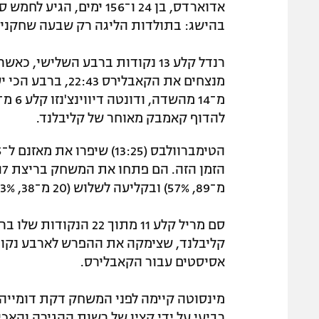
אדוארדס, בן 24 ו־156 ימ
בהישג: בתולדות הליגה רק שבעה שחקנים הגיעו ל־10,000 נקודו
להדוף קאמבק מאוחר של קליבלנד.
מ־89, 57%) ובקליעה לשלוש (20 מ־38, 53%).
אסיסטים עבור הקאבלירס.
רביעי על ידי קצין של רשות ההגירה והאכ