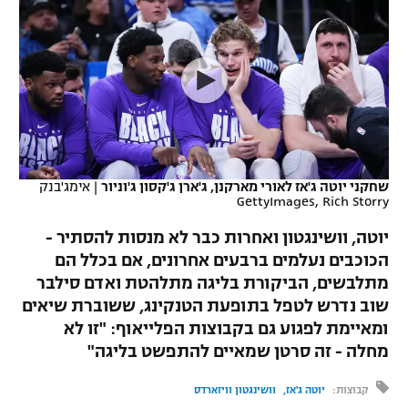
כדורסל נשים
נבחרת ישראל
יורוליג
ליגה ספרדית
טניס
VOD
מכבי תל אביב
מכבי חיפה
יורוקאפ
ליגה איטלקית
כדוריד
הפועל חולון
בית"ר ירושלים
רץ ברשת
ליגה צרפתית
כדורעף
הפועל ירושלים
מכבי תל אביב
ליגה הולנדית
שחייה
תוצאות
שחקני יוטה ג'אז לאורי מארקנן, ג'ארן ג'קסון ג'וניור
|
אימג'בנק
דני אבדיה
הפועל תל אביב
GettyImages, Rich Storry
ליגה טורקית
ג'ודו
יוטה, וושינגטון ואחרות כבר לא מנסות להסתיר -
הפועל חיפה
לוח שידורים
הכוכבים נעלמים ברבעים אחרונים, אם בכלל הם
ליגה סינית
אגרוף
מתלבשים, הביקורת בליגה מתלהטת ואדם סילבר
הפועל באר שבע
ליגה ברזילאית
שוב נדרש לטפל בתופעת הטנקינג, ששוברת שיאים
ברחבה
ספורט אולימפי
ומאיימת לפגוע גם בקבוצות הפלייאוף: "זו לא
מכבי נתניה
ליגות נוספות
מחלה - זה סרטן שמאיים להתפשט בליגה"
UFC
"מעל הליגה" – פודקאסט
בני יהודה
קבוצות:
יוטה ג'אז
וושינגטון וויזארדס
היאבקות WWE