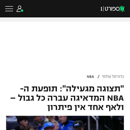
כדורגל ישראלי
ליגת העל
כדורגל עולמי
/
כדורסל עולמי
NBA
ליגה לאומית
"תצוגה מגעילה": תופעת ה-
ליגת האלופות
כדורסל ישראלי
גביע הטוטו
NBA המדאיגה עברה כל גבול –
ליגה אירופית
ולאף אחד אין פיתרון
ליגת ווינר סל
ליגיונרים
כדורסל עולמי
ליגה אנגלית
ליגה לאומית
גביע המדינה
NBA
ליגה גרמנית
ענפים נוספים