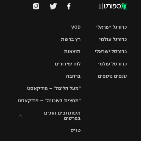
כדורגל ישראלי
VOD
כדורגל עולמי
רץ ברשת
ליגת העל
כדורסל ישראלי
תוצאות
ליגת
ליגה לאומית
האלופות
כדורסל עולמי
לוח שידורים
ליגת ווינר
סל
גביע הטוטו
ענפים נוספים
ברחבה
ליגה
NBA
אירופית
"מעל הליגה" – פודקאסט
ליגה לאומית
ליגיונרים
טניס
יורוליג
ליגה אנגלית
"מחצית בשכונה" – פודקאסט
כדורסל נשים
גביע המדינה
כדוריד
יורוקאפ
ליגה גרמנית
משתתפים וזוכים
בפרסים
מכבי תל
נבחרת
כדורעף
אביב
ישראל
ליגה
טניס
ספרדית
תקנון משתתפים
שחייה
הפועל חולון
מכבי חיפה
וזוכים בפרסים