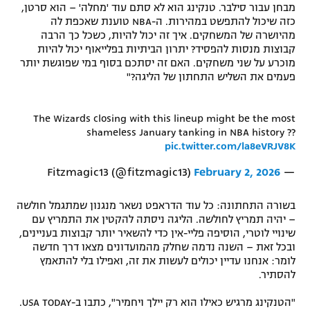
מבחן עבור סילבר. טנקינג הוא לא סתם עוד 'מחלה' – הוא סרטן,
כזה שיכול להתפשט במהירות. ה-NBA טוענת שאכפת לה
מהיושרה של המשחקים. איך זה יכול להיות, כשכל כך הרבה
קבוצות מנסות להפסיד? יתרון הביתיות בפלייאוף יכול להיות
מוכרע על שני משחקים. האם זה יסתכם בסוף במי שפוגשת יותר
פעמים את השליש התחתון של הליגה?"
The Wizards closing with this lineup might be the most
shameless January tanking in NBA history ??
pic.twitter.com/la8eVRJV8K
February 2, 2026
— Fitzmagic13 (@fitzmagic13)
בשורה התחתונה: כל עוד הדראפט נשאר מנגנון שמתגמל חולשה
– יהיה תמריץ לחולשה. הליגה ניסתה להקטין את התמריץ עם
שינויי לוטרי, הוסיפה פליי-אין כדי להשאיר יותר קבוצות בעניינים,
ובכל זאת – השנה נדמה שחלק מהמועדונים מצאו דרך חדשה
לומר: אנחנו עדיין יכולים לעשות את זה, ואפילו בלי להתאמץ
להסתיר.
"הטנקינג מרגיש כאילו הוא רק יילך ויחמיר", כתבו ב-USA TODAY.