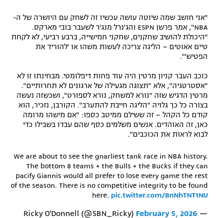
"אני חושב שמה שיוטה עושה עכשיו זה לשחק עם היושרה של ה-
NBA", אמר פרשן ESPN והג'נרל מנג'ר לשעבר בובי מארקס.
"היכולת להושיב שחקנים, שחקני חמישייה, ברבע רביעי, לא לקחת
טיים אאוטים – הליגה צריכה לעשות משהו או 'להוריד את
הפטיש'".
כוכב העבר קניון מרטין היה עוד פחות דיפלומטי. מבחינתו זו לא
"אסטרטגיה", אלא "תצוגה מגעילה של ארגונים לא תחרותיים".
מרטין הדגיש שזה "נורא למשחק, נורא לספורט", ושכשזה נעשה
בצורה כל כך גלויה "הליגה חייבת להתערב". הקורבן, נזכיר, הוא
קודם כל הקהל – זה ששילם ממיטב כספו: "אם מישהו מרומה
כאן, זה האוהדים. אנשים משלמים כסף שהם עבדו בשבילו כדי
לבוא לראות את הכוכבים".
We are about to see the gnarliest tank race in NBA history.
The bottom 8 teams + the Bulls + the Bucks if they can
pacify Giannis would all prefer to lose every game the rest
of the season. There is no competitive integrity to be found
here.
pic.twitter.com/BnNhTNT1NU
February 5, 2026
— Ricky O'Donnell (@SBN_Ricky)