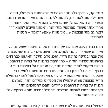
סטיב קר, שבדרך כלל נזהר מלהיכנס למלחמות שלא שלו, הודה
שזה "לא טוב לאוהדים, לא טוב לליגה. ה-NBA מאוד מודאגת מזה,
ובצדק. זה נושא קשה". שחקן מיאמי באם אדבאיו הוסיף ואמר
אחרי אותו משחק מפוקפק מול יוטה: "אנחנו חייבים למצוא דרך
לנצח גם מול קבוצות ש… אני מניח שאפשר לומר – מנסות
להפסיד".
גורם בכיר בליגה אמר לבריאן ווינדהורסט מ-ESPN: "שמעתם על
איקרוס שעף קרוב מדי לשמש. אני חושב שיש קבוצות שמסכנות
את עצמן בטיסה נמוכה מדי". ואכן, אדם סילבר וה-NBA כבר דנים
ברעיונות לשינויי חוקה – כמו טיפול בהגנות על בחירות דראפט,
נעילת מיקומי לוטרי מוקדם יותר, או מגבלות על בחירות טופ 4
ברצף – אבל כל רעיון כזה מגיע עם מחיר ותופעות לוואי, כפי
שהסביר העיתונאי האמריקאי כריס מאניקס: לנעול לוטרי בתחילת
מרץ? קבוצות פשוט יתחילו את הטנקינג מוקדם יותר; לצמצם
הגנות על בחירות דראפט? טריידים יהפכו למסוכנים יותר,
וקבוצות יפחדו לעשות מהלכים; להגביל בחירת טופ 4 ברצף? אולי
זה ייצור עיוות אחר.
"טיפול בסימפטומים לא ירפאו את המחלה", סיכם מאניקס. "זה