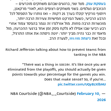
בעסקת ענק
. מצד שני, ברגעים שבהם משחקים מוכרעים –
רשיון להקרנה פומבית לבית עסק
הכוכבים נעלמים. בשני משחקים רצופים הוא, לאורי מרקאנן,
ויוסוף נורקיץ' קיבלו בערך 25 דקות – ואז נותרו על הספסל לכל
הצטרפות לחבילת הערוצים
הרבע הרביעי, כשעל הפרקט חמישיות צעירות הרבה יותר,
מוכשרות הרבה פחות. מול אורלנדו זה נגמר בהפסד צמוד אחרי
רבע רביעי שבו אפילו לא נלקח פסק זמן אחד ברגעי ההכרעה; מול
לוח דרושים – ג'ובנט
מיאמי זה כבר נהיה מביך יותר: יוטה ניסתה את אותו התרגיל,
ובכל זאת
ניצחה 111:115
, לצערה הרב.
תגיות
Richard Jefferson talking about how to prevent teams from
המגזין
tanking in the NBA
"There was a thing in soccer. It's like once you are
eliminated from the playoffs, you should actually be given
points towards your percentage for the games you win.
Does that make sense? So, if you're…
pic.twitter.com/UQyBzXlbNU
February 10,
— NBA Courtside (@NBA__Courtside)
2026