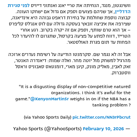
וושינגטון, מנגד, הנחיתה את טריי יאנג ואנתוני דייויס
לפני סגירת
הדדליין
, אך שניהם פצועים וספק אם גדול אם ישחקו העונה.
קבוצה נוספת שחולמת על בחירת דראפט גבוהה היא אינדיאנה,
שצירפה את איביצה זובאץ' בעסקה גדולה עם לוס אנג'לס קליפרס
– אך הוא טרם שותף, וספק אם זה יקרה בקרוב. רגע אחרי
הטרייד, דווח לפתע על פציעה בקרסול, שתגרום לו להיעדר לכל
הפחות עד תום פגרת האולסטאר.
אבל זה לא נגמר שם. סקרמנטו הודיעה על רשימת נעדרים ארוכה
מהרגיל למשחק מול יוטה מחר. ואלה שמות: דיאנדרה האנטר,
זאק לאבין, מאליק מונק, קיגן מארי, דומנטאס סאבוניס וראסל
ווסטברוק.
"It is a disgusting display of non-competitive natured
organizations. I think it's awful for the
game."
@KenyonMartinSr
weighs in on if the NBA has a
tanking problem ?
(via Yahoo Sports Daily)
pic.twitter.com/NN3rPbcrut
February 10, 2026
— Yahoo Sports (@YahooSports)