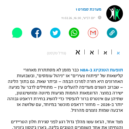
"מחצית בשכונה" – פודקאסט
מערכת ספורט 1
אופניים
יום רביעי, 16:30, 11.02.26
ספורט מוטורי
משתתפים וזוכים בפרסים
כדורמים
תקנון משתתפים וזוכים בפרסים
טניס
א
א
א
א
פוטבול אמריקאי NFL
(גודל טקסט)
תקנון עבור פעילות אלקטרה
גיימינג E-Sports
בייסבול MLB
תופעת הטנקינג ב-NBA
כבר מזמן לא מסתתרת מאחורי
תקנון עבור פעילות ספורט 1 – "מרלן"
קלישאות של "פיתוח צעירים" או "ניהול עומסים", ובשבועות
ספורט אתגרי ואקסטרים
האחרונים היא חזרה למרכז הבמה – וביתר שאת. גם בתוך הליגה
תנאי שימוש
– שברוב השנים מעדיפה להעלים עין – מתחילים לדבר על פגיעה
ישירה במוצר. הדוגמאות החמות מגיעות מיוטה ומוושינגטון,
אומנויות לחימה
שתיהן עם אינטרס ברור להפסיד כדי להשיג בחירת דראפט גבוהה
יותר ב-2026 – מחזור דראפט מוכשר במיוחד, עם שלושה או
מדיניות פרטיות
גיימינג E-Sports
ארבעה שמות נוצצים מהרגיל.
מצד אחד, הג'אז עשו מהלך גדול רגע לפני סגירת חלון הטריידים
תקנון פעילות ספורט 1
והנחיתו את אחד השומרים הטובים בליגה, ג'ארן ג'קסון ג'וניור,