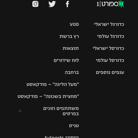
כדורגל ישראלי
VOD
כדורגל עולמי
רץ ברשת
ליגת העל
כדורסל ישראלי
תוצאות
ליגת
ליגה לאומית
האלופות
כדורסל עולמי
לוח שידורים
ליגת ווינר
סל
גביע הטוטו
ענפים נוספים
ברחבה
ליגה
NBA
אירופית
"מעל הליגה" – פודקאסט
ליגה לאומית
ליגיונרים
טניס
יורוליג
ליגה אנגלית
"מחצית בשכונה" – פודקאסט
כדורסל נשים
גביע המדינה
כדוריד
יורוקאפ
ליגה גרמנית
משתתפים וזוכים
בפרסים
מכבי תל
נבחרת
כדורעף
אביב
ישראל
ליגה
טניס
ספרדית
תקנון משתתפים
שחייה
הפועל חולון
מכבי חיפה
וזוכים בפרסים
גיימינג E-Sports