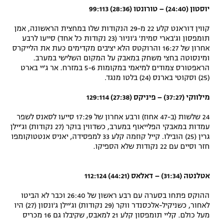
יוסטון (24:40) – טורונטו (28:36) 99:113
קווין דוראנט קלע 22 מ-29 הנקודות שלו במחצית הראשונה, אמן
תומפסון וג'בארי סמית' ג'וניור (23 נקודות כל אחד) סייעו לרבע
אחרון של 16:27 והרוקטס הלא יציבים מקדימים כעת את הלייקרס
ומינסוטה בחצי משחק במאבק על המקום השלישי במערב.
הראפטורס צמודים למיאמי במקומות 5-6 במזרח. אר ג'יי בארט
(25) וסקוטי בארנס (24) בלטו מנגד.
מילווקי (37:27) – פיניקס (27:38) 129:114
24 שלשות (ב-47 אחוז) ורבע אחרון של 17:29 סייעו לסאנס לשפר
עמדות במאבקי הפלייאוף במערב, כשדווין בוקר (27 נקודות) וג'יילן
גרין (25) הובילו. קייל קוזמה קלע 33 למפסידה, יאניס אנטטוקומפו
חזר וסיים עם 22 נקודות שלא הספיקו.
אטלנטה (31:34) – דאלאס (44:21) 112:124
ההוקס פתחו בסערה עם רבע ראשון של 26:40 וכבר לא הביטו
לאחור, כשניקיל-אלכסנדר ווקר (29 נקודות) וג'יילן ג'ונסון (27) היו
מעל כולם. קליי תומפסון קלע 21 למאבס, שקיבלו גם 16 מכריס