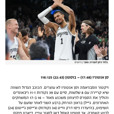
רשיון להקרנה פומבית לבית עסק
הצטרפות לחבילת הערוצים
לוח דרושים – ג'ובנט
תגיות
המגזין
בלתי ניתן לעצירה. וומבי
|
רויטרס
סן אנטוניו (17:48) – בוסטון (22:43) 116:125
ויקטור וומבניאמה וסן אנטוניו לא עוצרים. הכוכב הגדול השווה
שיא קריירה עם 8 שלשות, סיים עם 39 נקודות ו-11 ריבאונדים
והוליך את הספרס לניצחון משכנע מאוד – 16 ב-17 המשחקים
האחרונים. ג'יילן בראון הורחק ברבע השני לאחר שזעם על
השיפוט, בהיעדרו ניסו דרק ווייט (34 נקודות) וג'ייסון ג'ייטום (24)
לבצע קאמבק, אך סטפון קאסל דאג לסגור עניין. דיארון פוקס