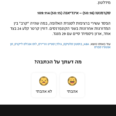
מידלטון.
סקרמנטו (50:16) – אינדיאנה (50:15) 109:114
הפסד עשירי ברציפות לסגנית האלופה, במה שהיה "קרב" בין
המדורגות אחרונות בשני הקונפרנסים. דווין קרטר קלע 24 בצד
אחד, ארון ניסמית' סיים עם 29 מנגד.
עוד באותו נושא:
NBA
,
בוסטון סלטיקס
,
גולדן סטייט ווריירס
,
לוס אנג'לס לייקרס
,
סן
אנטוניו ספרס
מה דעתך על הכתבה?
אהבתי
לא אהבתי