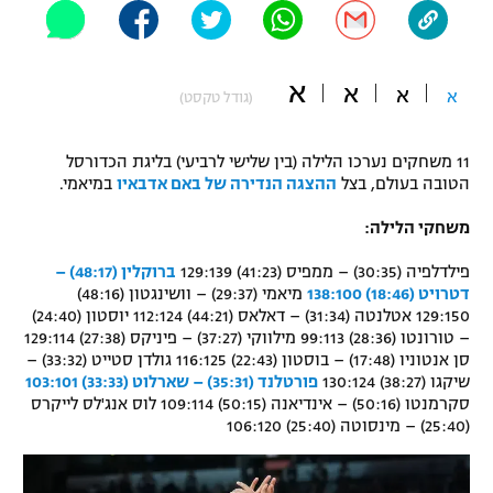
"מחצית בשכונה" – פודקאסט
אופניים
א
א
א
א
ספורט מוטורי
(גודל טקסט)
משתתפים וזוכים בפרסים
כדורמים
11 משחקים נערכו הלילה (בין שלישי לרביעי) בליגת הכדורסל
תקנון משתתפים וזוכים בפרסים
טניס
הטובה בעולם, בצל
ההצגה הנדירה של באם אדבאיו
במיאמי.
פוטבול אמריקאי NFL
תקנון עבור פעילות אלקטרה
משחקי הלילה:
גיימינג E-Sports
בייסבול MLB
פילדלפיה (30:35) – ממפיס (41:23) 129:139
ברוקלין (48:17) –
תקנון עבור פעילות ספורט 1 – "מרלן"
דטרויט (18:46) 138:100
מיאמי (29:37) – וושינגטון (48:16)
ספורט אתגרי ואקסטרים
129:150 אטלנטה (31:34) – דאלאס (44:21) 112:124 יוסטון (24:40)
תנאי שימוש
– טורונטו (28:36) 99:113 מילווקי (37:27) – פיניקס (27:38) 129:114
סן אנטוניו (17:48) – בוסטון (22:43) 116:125 גולדן סטייט (33:32) –
אומנויות לחימה
שיקגו (38:27) 130:124
פורטלנד (35:31) – שארלוט (33:33) 103:101
מדיניות פרטיות
סקרמנטו (50:16) – אינדיאנה (50:15) 109:114 לוס אנג'לס לייקרס
גיימינג E-Sports
(25:40) – מינסוטה (25:40) 106:120
תקנון פעילות ספורט 1