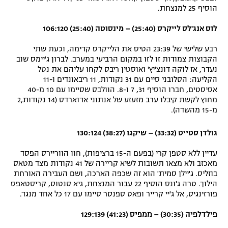
הוסיף 25 למנצחת.
לוס אנג'לס לייקרס (25:40) – מינסוטה (25:40) 106:120
רבע שלישי של 23:39 הטיס את הלייקרס קדימה, וכעת שתי
הקבוצות צמודות זו לזו במקום הרביעי במערב. לברון ג'יימס שוב
נעדר, אז לוקה דונצ'יץ' ואוסטין ריבס לקחו עליהם את נטל
הקליעה: הסלובני סיים עם 31 נקודות, 11 ריבאונדים ו-11
אסיסטים, חברו הוסיף 31, 7 ו-8. הוולבס שסיימו עם 10 מ-40
מחוץ לקשת קיבלו ערב מזעזע של אנתוני אדוארדס (14 נקודות,2
מ-15 מהשדה).
גולדן סטייט (33:32) – שיקגו (38:27) 130:124
עדיין ללא סטפן קרי (בפעם ה-15 ברציפות), חוו הווריירס הפסד
מאכזב ולא מצאו תשובות לשיא קריירה של 41 נקודות מצד מטאס
בוזליס. ג'יילן סמית' הוא זה שכפה הארכה, ושם העבירה האורחת
הילוך. טרה ג'ונס הוסיף 22 עבור המנצחת, גיא סנטוס, קריסטאפס
פורזינגיס, אל ג'יי קרייר ופאט ספנסר סיימו עם 17 כל אחד מנגד.
פילדלפיה (30:35) – ממפיס (41:23) 129:139