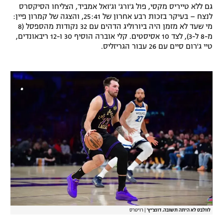
גם ללא טייריס מקסי, פול ג'ורג' וג'ואל אמביד, הצליחו הסיקסרס
לנצח – בעיקר בזכות רבע אחרון של 25:41, והצגה של קמרון פיין:
מי שעד לא מזמן היה ביורוליג הדהים עם 32 נקודות מהספסל (8
מ-8 ל-3), לצד 10 אסיסטים. קלי אוברה הוסיף 30 ו-12 ריבאונדים,
טיי ג'רום סיים עם 26 עבור הגריזליס.
לוולבס לא היתה תשובה. דונצ'יץ'
|
רויטרס