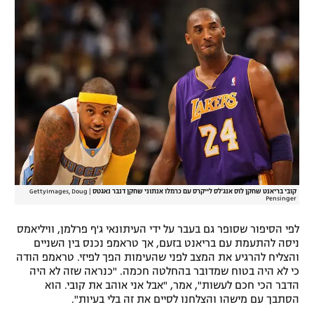
רשיון להקרנה פומבית לבית עסק
הצטרפות לחבילת הערוצים
לוח דרושים – ג'ובנט
תגיות
המגזין
קובי בריאנט שחקן לוס אנג'לס לייקרס עם כרמלו אנתוני שחקן דנבר נאגטס
|
GettyImages, Doug
Pensinger
לפי הסיפור שסופר גם בעבר על ידי העיתונאי ג'ף פרלמן, וויליאמס
ניסה להתעמת עם בריאנט בזעם, אך טראמפ נכנס בין השניים
והצליח להרגיע את המצב לפני שהעימות הפך לפיזי. טראמפ הודה
כי לא היה בטוח שמדובר בהחלטה חכמה. "כנראה שזה לא היה
הדבר הכי חכם לעשות", אמר, "אבל אני אוהב את קובי. הוא
הסתבך עם מישהו והצלחנו לסיים את זה בלי בעיות".