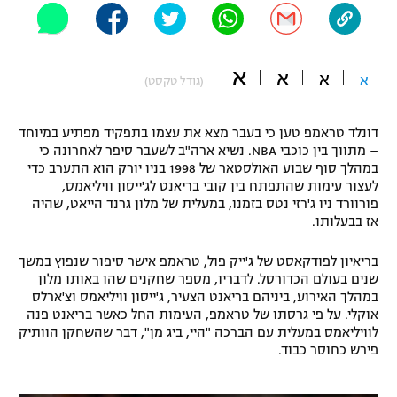
"מחצית בשכונה" – פודקאסט
אופניים
א
א
א
ספורט מוטורי
א
משתתפים וזוכים בפרסים
(גודל טקסט)
כדורמים
דונלד טראמפ טען כי בעבר מצא את עצמו בתפקיד מפתיע במיוחד
תקנון משתתפים וזוכים בפרסים
טניס
– מתווך בין כוכבי NBA. נשיא ארה"ב לשעבר סיפר לאחרונה כי
פוטבול אמריקאי NFL
במהלך סוף שבוע האולסטאר של 1998 בניו יורק הוא התערב כדי
תקנון עבור פעילות אלקטרה
לעצור עימות שהתפתח בין קובי בריאנט לג'ייסון וויליאמס,
גיימינג E-Sports
פורוורד ניו ג'רזי נטס בזמנו, במעלית של מלון גרנד הייאט, שהיה
בייסבול MLB
תקנון עבור פעילות ספורט 1 – "מרלן"
אז בבעלותו.
ספורט אתגרי ואקסטרים
בריאיון לפודקאסט של ג'ייק פול, טראמפ אישר סיפור שנפוץ במשך
תנאי שימוש
שנים בעולם הכדורסל. לדבריו, מספר שחקנים שהו באותו מלון
אומנויות לחימה
במהלך האירוע, ביניהם בריאנט הצעיר, ג'ייסון וויליאמס וצ'ארלס
אוקלי. על פי גרסתו של טראמפ, העימות החל כאשר בריאנט פנה
מדיניות פרטיות
לוויליאמס במעלית עם הברכה "היי, ביג מן", דבר שהשחקן הוותיק
גיימינג E-Sports
פירש כחוסר כבוד.
תקנון פעילות ספורט 1