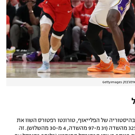
ימג'בנק GettyImages
יסטוריה של הפלייאוף, טורונטו רפטורס השוו את
הסדרה מול קליבלנד קאבלירס ל-2-2 עם 32% מהשדה (31 מ-97 מהשדה, 4 מ-30 מהשלוש). זה