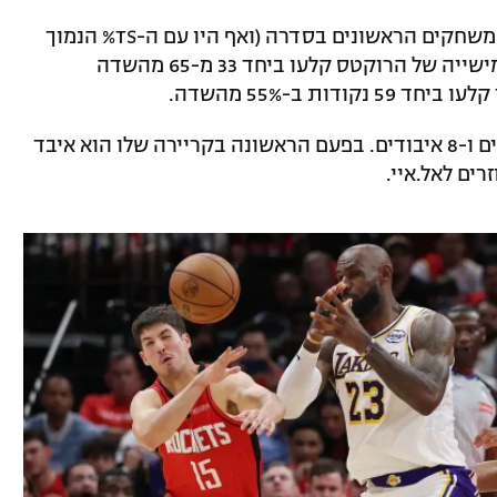
אחרי שקלעו באחוזים מזעזעים בשלושת המשחקים הראשונים בסדרה (ואף היו עם ה-TS% הנמוך
ביותר לקבוצה בפלייאוף בהיסטוריה) החמישייה של הרוקטס קלעו ביחד 33 מ-65 מהשדה
ות ב-55% מהשדה.
לברון ג'יימס סיים עם 10 נקודות, 9 אסיסטים ו-8 איבודים. בפעם הראשונה בקריירה שלו הוא איבד