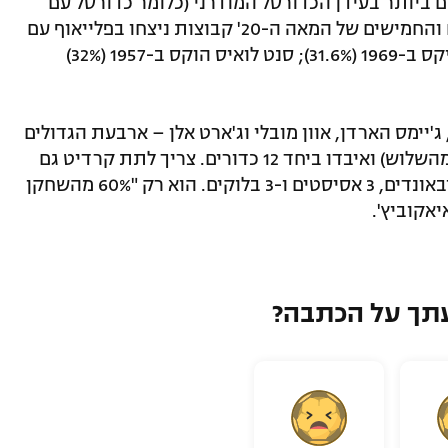
ם ביותר בעידן הכדורסל המודרני (כלומר כדורסל עם
שלשות). רק שלוש פעמים בשנות השישים והחמישים של המאה ה-20' קבוצות ניצחו בפלייאוף עם
אחוזים גרועים יותר מהשדה: בוסטון סלטיקס ב-1969 (31.6%); סנט לואיס הוקס ב-1957 (32%)
ג'יימס הארדן, אוון מובלי וג'ארט אלן – ארבעת הגדולים
של הקאבס – שקלעו רק 15 מ-54 (6 מ-21 מהשלוש) ואיבדו ביחד 12 כדורים. צריך לתת קרדיט גם
לסקוטי בארנס, שסיים עם 23 נקודות, 9 ריבאונדים, 3 אסיסטים ו-3 בלוקים. הוא רק "60% מהשחקן
אקוביץ'.
תך על הכתבה?