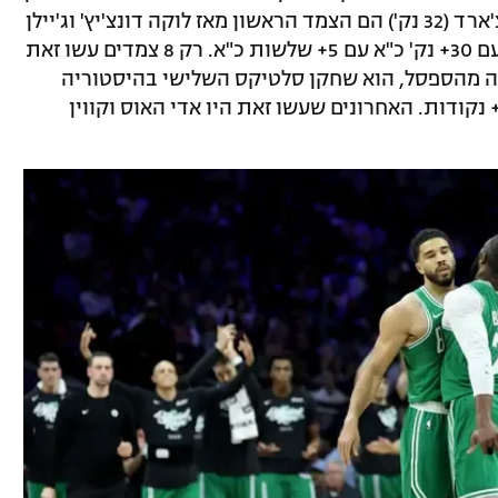
טייטום (30 נק', 7 ריב', 11 אס') ופייטון פריצ'ארד (32 נק') הם הצמד הראשון מאז לוקה דונצ'יץ' וג'יילן
ברונסון ב-2022 שרשמו בפלייאוף משחק עם 30+ נק' כ"א עם 5+ שלשות כ"א. רק 8 צמדים עשו זאת
לה מהספסל, הוא שחקן סלטיקס השלישי בהיסטוריה
עלה מהספסל במשחק פלייאוף וקלע 30+ נקודות. האחרונים שעשו זאת היו אדי האוס וקווין