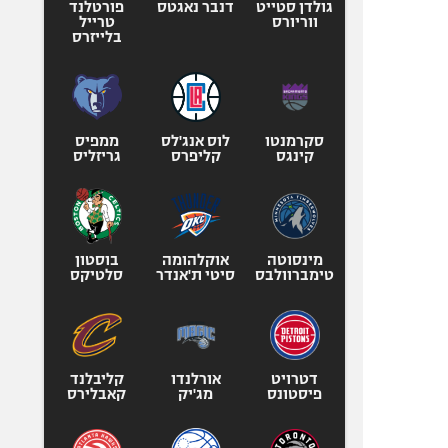
גולדן סטייט
דנבר נאגטס
פורטלנד
ווריורס
טרייל
בלייזרס
סקרמנטו
לוס אנג'לס
ממפיס
קינגס
קליפרס
גריזליס
מינסוטה
אוקלהומה
בוסטון
טימברוולבס
סיטי ת'אנדר
סלטיקס
דטרויט
אורלנדו
קליבלנד
פיסטונס
מג'יק
קאבלירס