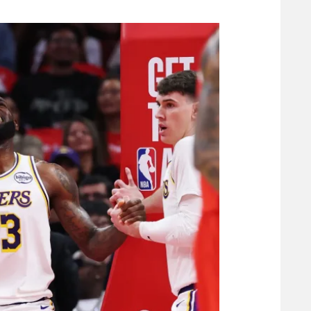
משתתפים וזוכים בפרסים
מכבי ת
הפועל 
תקנון משתתפים וזוכים בפרסים
הפועל 
תקנון עבור פעילות אלקטרה
הפועל 
תקנון עבור פעילות ספורט 1 – "מרלן"
מכבי נ
טניס
בני יהו
גיימינג E-Sports
תנאי שימוש
מדיניות פרטיות
תקנון פעילות ספורט 1
רשיון להקרנה פומבית לבית עסק
הצטרפות לחבילת הערוצים
לוח דרושים – ג'ובנט
תגיות