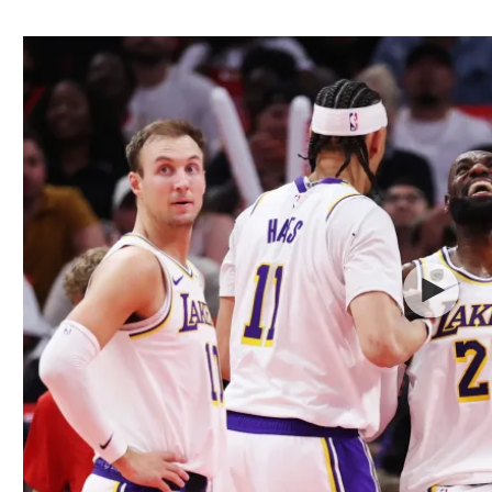
ל אביב
ליגה טורקית
תל אביב
ליגה סינית
חיפה
ליגה ברזילאית
באר שבע
ליגות נוספות
תניה
דה