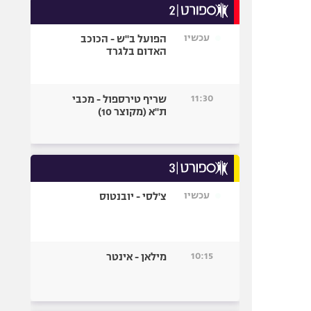
עכשיו
הפועל ב"ש - הכוכב
האדום בלגרד
11:30
שריף טירספול - מכבי
ת"א (מקוצר 10)
עכשיו
צ'לסי - יובנטוס
10:15
מילאן - אינטר