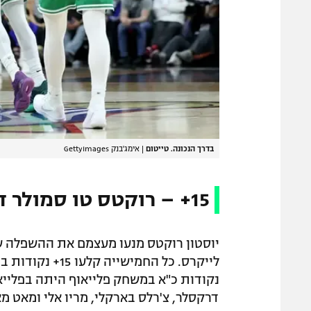
בדרך הנכונה. טייטום
|
אימג'בנק GettyImages
15+ – רוקטס טו סמולר דה השפלה
יוסטון רוקטס מנעו מעצמם את ההשפלה של 
דרקסלר, צ'רלס בארקלי, מריו אלי ומאט מאל