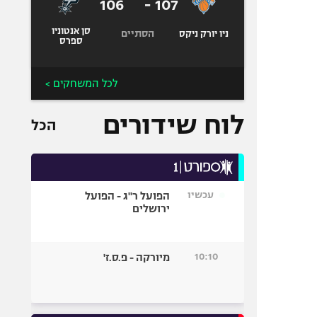
106
-
107
סן אנטוניו
הסתיים
ניו יורק ניקס
ספרס
לכל המשחקים >
לוח שידורים
הכל
עכשיו
הפועל ר"ג - הפועל
ירושלים
10:10
מיורקה - פ.ס.ז'