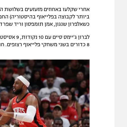
כשאלפרון שנגון, אמן תומפסון וריד שפרד קלעו ביחד 59 נקוד
8 כדורים בשני משחקי פלייאוף רצופים. חוזרים לאל.איי.