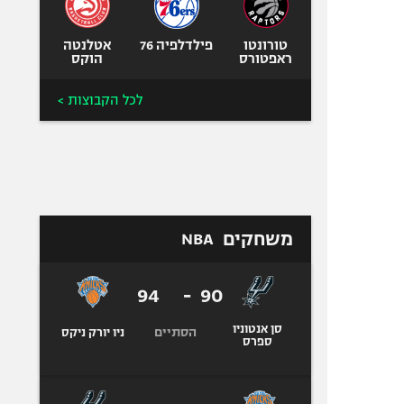
טורונטו
פילדלפיה 76
אטלנטה
ראפטורס
הוקס
לכל הקבוצות >
משחקים
NBA
94
-
90
סן אנטוניו
הסתיים
ניו יורק ניקס
ספרס