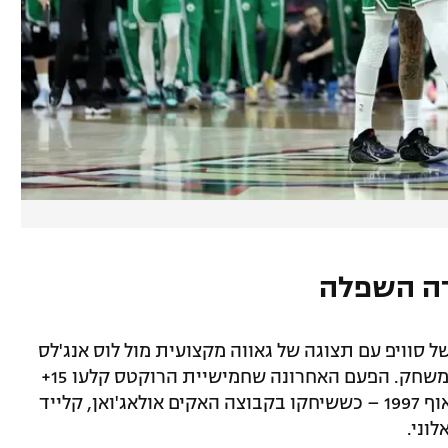
סוויפ עם תצוגה של גאווה מקצועית מול לוס אנג'לס
לייקרס. כל החמישייה קלעו 15+ נקודות במשחק. הפעם האחרונה שחמישיית הרוקטס קלעו 15+
נקודות כ"א במשחק פלייאוף היתה בפלייאוף 1997 – כששיחקו בקבוצה האקים אולאג'ואן, קלייד
וני.