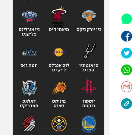
היאבקות WWE
אופניים
ספורט מוטורי
כדורמים
ניו יורק ניקס
מיאמי היט
ניו אורלינס
פליקנס
פוטבול אמריקאי NFL
בייסבול MLB
ספורט אתגרי
ואקסטרים
סן אנטוניו
לוס אנג'לס
יוטה ג'אז
ספרס
לייקרס
אומנויות לחימה
גיימינג E-Sports
יוסטון
פיניקס
דאלאס
רוקטס
סאנס
מאבריקס