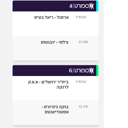
עכשיו
ארסנל - ריאל בטיס
11:00
צ'לסי - יובנטוס
עכשיו
בית"ר ירושלים - א.א.ק
לרנקה
12:10
בוקה ג'וניורס -
אסטודיאנטס