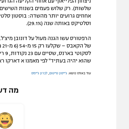
ניצחון הפלייאוף עם אחוזי הקליעה הגרועי
וסלטיקס באותה שנה (29.1%).
הרפטורס עשו הגנה מעול על דונובן מיצ'ל, 
שהוא יהיה בעתיד" לפי מאמנו א דארקו ראי
עוד באותו נושא:
ג'ייסון טייטום
,
לברון ג'יימס
מה דע