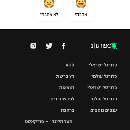
אהבתי
לא אהבתי
כדורגל ישראלי
VOD
כדורגל עולמי
רץ ברשת
ליגת העל
כדורסל ישראלי
תוצאות
ליגת
ליגה לאומית
האלופות
כדורסל עולמי
לוח שידורים
ליגת ווינר
סל
גביע הטוטו
ענפים נוספים
ברחבה
ליגה
NBA
אירופית
"מעל הליגה" – פודקאסט
ליגה לאומית
ליגיונרים
טניס
יורוליג
ליגה אנגלית