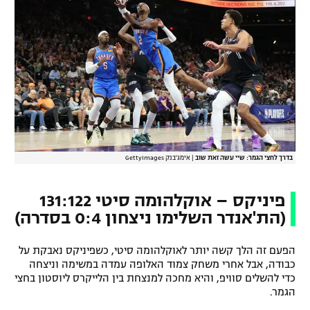
בדרך לחצי הגמר: שיי עשה זאת שוב
|
אימג'בנק GettyImages
פיניקס – אוקלהומה סיטי 131:122
(הת'אנדר השלימו ניצחון 0:4 בסדרה)
הפעם זה הלך קשה יותר לאוקלהומה סיטי, כשפיניקס נאבקת על
כבודה, אבל אחרי משחק צמוד האלופה עמדה במשימה וניצחה
כדי להשלים סוויפ, והיא מחכה למנצחת בין הלייקרס ליוסטון בחצי
הגמר.