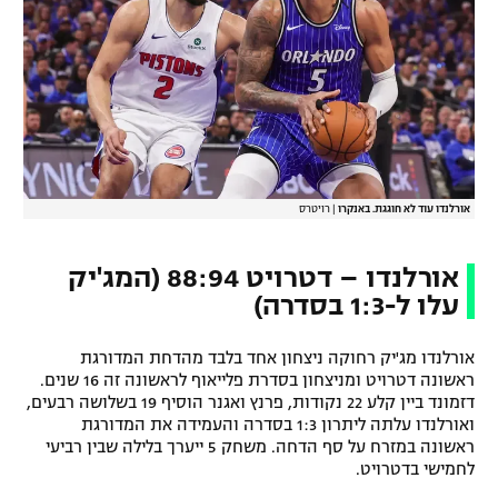
רשיון להקרנה פומבית לבית עסק
הצטרפות לחבילת הערוצים
לוח דרושים – ג'ובנט
תגיות
אורלנדו עוד לא חוגגת. באנקרו
|
רויטרס
המגזין
אורלנדו – דטרויט 88:94 (המג'יק
עלו ל-1:3 בסדרה)
אורלנדו מג'יק רחוקה ניצחון אחד בלבד מהדחת המדורגת
ראשונה דטרויט ומניצחון בסדרת פלייאוף לראשונה זה 16 שנים.
דזמונד ביין קלע 22 נקודות, פרנץ ואגנר הוסיף 19 בשלושה רבעים,
ואורלנדו עלתה ליתרון 1:3 בסדרה והעמידה את המדורגת
ראשונה במזרח על סף הדחה. משחק 5 ייערך בלילה שבין רביעי
לחמישי בדטרויט.