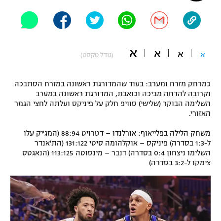
"מחצית בשכונה" – פודקאסט
אופניים
ספורט מוטורי
משתתפים וזוכים בפרסים
א
א
א
א
(גודל טקסט)
כדורמים
תקנון משתתפים וזוכים בפרסים
טניס
כמרחק מזרח ומערב: בעוד שהמדורגת ראשונה במזרח הסתבכה
פוטבול אמריקאי NFL
וקרובה להדחה מביכה וכואבת, המדורגת ראשונה במערב
תקנון עבור פעילות אלקטרה
השלימה הבוקר (שלישי) סוויפ חלק על פיניקס ועלתה לחצי הגמר
גיימינג E-Sports
האזורי.
בייסבול MLB
תקנון עבור פעילות ספורט 1 – "מרלן"
משחק הלילה בפלייאוף: אורלנדו – דטרויט 88:94 (המג'יק עלו
ספורט אתגרי ואקסטרים
ל-1:3 בסדרה) פיניקס – אוקלהומה סיטי 131:122 (הת'אנדר
תנאי שימוש
השלימו ניצחון 0:4 בסדרה) דנבר – מינסוטה 113:125 (הנאגטס
אומנויות לחימה
צימקו ל-3:2 בסדרה)
מדיניות פרטיות
גיימינג E-Sports
תקנון פעילות ספורט 1