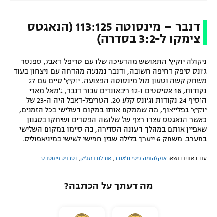
דנבר – מינסוטה 113:125 (הנאגטס
צימקו ל-3:2 בסדרה)
ניקולה יוקיץ' התאושש מהדעיכה שלו עם טריפל-דאבל, ספנסר
ג'ונס סיפק דחיפה חשובה, ודנבר נמנעה מהדחה עם ניצחון בעוד
משחק קשה וטעון מול מינסוטה הפצועה. יוקיץ' סיים עם 27
נקודות, 16 אסיסטים ו-12 ריבאונדים עבור דנבר, ג'מאל מארי
הוסיף 24 נקודות וג'ונס קלע 20. הטריפל-דאבל היה ה-23 של
יוקיץ' בפלייאוף, מה שממקם אותו במקום השלישי בכל הזמנים,
כאשר הנאגטס עצרו רצף של שלושה הפסדים ושיחקו בסגנון
שאפיין אותם במהלך העונה הסדירה, בה סיימו במקום השלישי
במערב. משחק 6 ייערך בלילה שבין חמישי לשישי במיניאפוליס.
עוד באותו נושא:
אוקלהומה סיטי ת'אנדר
,
אורלנדו מג'יק
,
דטרויט פיסטונס
מה דעתך על הכתבה?