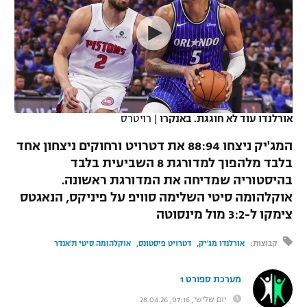
כדורסל נשים
נבחרת ישראל
יורוליג
ליגה ספרדית
טניס
VOD
מכבי תל אביב
מכבי חיפה
יורוקאפ
ליגה איטלקית
כדוריד
הפועל חולון
בית"ר ירושלים
רץ ברשת
ליגה צרפתית
כדורעף
הפועל ירושלים
מכבי תל אביב
אורלנדו עוד לא חוגגת. באנקרו
|
רויטרס
ליגה הולנדית
שחייה
תוצאות
דני אבדיה
המג'יק ניצחו 88:94 את דטרויט ורחוקים ניצחון אחד
הפועל תל אביב
בלבד מלהפוך למדורגת 8 השביעית בלבד
ליגה טורקית
ג'ודו
בהיסטוריה שמדיחה את המדורגת ראשונה.
הפועל חיפה
לוח שידורים
ליגה סינית
אוקלהומה סיטי השלימה סוויפ על פיניקס, הנאגטס
אגרוף
צימקו ל-3:2 מול מינסוטה
הפועל באר שבע
ליגה ברזילאית
ברחבה
ספורט אולימפי
קבוצות:
אורלנדו מג'יק
דטרויט פיסטונס
אוקלהומה סיטי ת'אנדר
מכבי נתניה
ליגות נוספות
UFC
"מעל הליגה" – פודקאסט
מערכת ספורט 1
בני יהודה
יום שלישי, 07:16, 28.04.26
היאבקות WWE