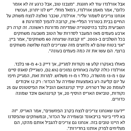
אבל אורלנדו עוד לא חוגגת. "מצבנו טוב, אבל כרגע זה לא אומר
כלום", אמר מאמן אורלנדו, ג'מאל מוזלי. "יש לנו יתרון, ועכשיו
אנחנו צריכים לשמור עליו". אורלנדו, שכבר נאלצה לנצח משחק על
החיים בבית בטורניר הפליי-אין, קרובה להפוך למדורגת 8
השביעית בלבד בהיסטוריה שמדיחה מדורגת ראשונה. זה קרה רק
ארבע פעמים מאז המעבר לסדרות של הטוב משבעה משחקים
בכל השלבים ב-2003. "זו קבוצה שניצחה 60 משחקים", אמר ביין.
"אני בטוח שהם לא נלחצים מזה שצריכים לנצח שלושה משחקים
ברצף. הם עשו את זה כמה פעמים בעונה".
פאולו באנקרו קלע 18 נקודות למג'יק, אך דייק ב-4 מ-18 בלבד.
אורלנדו כולה קלעה באחוזים נמוכים (32.6%), כשג'יילן סאגס סיים
עם 1 מ-13 מהשדה, כולל 1 מ-11 משלוש. למרות זאת, המג'יק חיפו
על יום קליעה רע באמצעות שמירה על הכדור: רק 12 איבודים
לעומת 20 של דטרויט. קייד קנינגהאם הוביל את הפיסטונס עם 25
נקודות, טוביאס האריס הוסיף 20, אך קנינגהאם איבד שמונה
כדורים.
"ידענו שאנחנו צריכים לנצח בקרב הפוזשנים", אמר האריס. "זה
בא לידי ביטוי בריבאונד ובשמירה על הכדור, ובמשחקים שהפסדנו
לא היינו טובים בזה. אנחנו גם צריכים להגביל אותם מהקו, הם
מצליחים לפרק אותנו בחדירות".