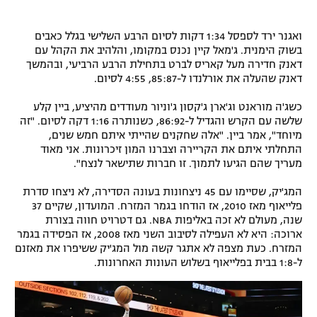
ואגנר ירד לספסל 1:34 דקות לסיום הרבע השלישי בגלל כאבים
בשוק הימנית. ג'מאל קיין נכנס במקומו, והלהיב את הקהל עם
דאנק חדירה מעל קאריס לברט בתחילת הרבע הרביעי, ובהמשך
דאנק שהעלה את אורלנדו ל-85:87, 4:55 לסיום.
כשג'ה מוראנט וג'ארן ג'קסון ג'וניור מעודדים מהיציע, ביין קלע
שלשה עם הקרש והגדיל ל-86:92, כשנותרה 1:16 דקה לסיום. "זה
מיוחד", אמר ביין. "אלה שחקנים שהייתי איתם חמש שנים,
התחלתי איתם את הקריירה וצברנו המון זיכרונות. אני מאוד
מעריך שהם הגיעו לתמוך. זו חברות שתישאר לנצח".
המג'יק, שסיימו עם 45 ניצחונות בעונה הסדירה, לא ניצחו סדרת
פלייאוף מאז 2010, אז הודחו בגמר המזרח. המועדון, שקיים 37
שנה, מעולם לא זכה באליפות NBA. גם דטרויט חווה בצורת
ארוכה: היא לא העפילה לסיבוב השני מאז 2008, אז הפסידה בגמר
המזרח. כעת מצפה לא אתגר קשה מול המג'יק ששיפרו את מאזנם
ל-1:8 בבית בפלייאוף בשלוש העונות האחרונות.