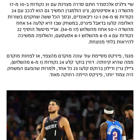
שיי גילג'ס אלכסנדר חתם סדרה מצוינת עם 31 נקודות ב-10 מ-17
מהשדה ( 8 אסיסטים), צ'ט הולמגרן המשיך גם הוא לככב עם 24
נקודות (9 מ-16) ו-12 ריבאונדים, ובסך הכל ששה שחקנים בשורות
האלופה קלעו בדאבל פיגרס, במשחק שבו היא קלעה 54 אחוז
מהשדה ו-50 אחוז מהשלוש (17 מ-34). אג'יי מיטשל הוסיף 22
נקודות עם 4 מ-6 מהשלוש ו-6 אסעסעם, והאלופה ממשיכה
להיראות בלתי מנוצחת.
מנגד, פיניקס מסיימת עוד עונה מוקדם מהצפוי, או לפחות מוקדם
ממה שהיא קיוותה: דווין בוקר קלע 24 נקודות (1 מ-6 מהשלוש),
ג'יילן גרין ודילון ברוקס קלעו 23 כל אחד, ולמרות שהפעם המשחק
היה צמוד יותר, פיניקס הייתה רחוקה מאוד.