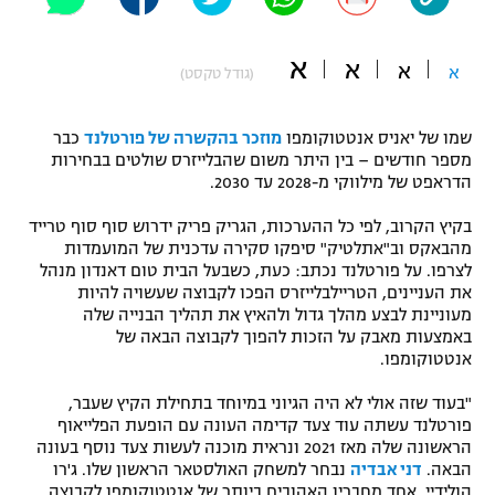
"מחצית בשכונה" – פודקאסט
אופניים
א
א
א
א
(גודל טקסט)
ספורט מוטורי
משתתפים וזוכים בפרסים
שמו של יאניס אנטטוקומפו
מוזכר בהקשרה של פורטלנד
כבר
כדורמים
מספר חודשים – בין היתר משום שהבלייזרס שולטים בבחירות
תקנון משתתפים וזוכים בפרסים
טניס
הדראפט של מילווקי מ-2028 עד 2030.
פוטבול אמריקאי NFL
תקנון עבור פעילות אלקטרה
בקיץ הקרוב, לפי כל ההערכות, הגריק פריק ידרוש סוף סוף טרייד
מהבאקס וב"אתלטיק" סיפקו סקירה עדכנית של המועמדות
גיימינג E-Sports
בייסבול MLB
לצרפו. על פורטלנד נכתב: כעת, כשבעל הבית טום דאנדון מנהל
תקנון עבור פעילות ספורט 1 – "מרלן"
את העניינים, הטריילבלייזרס הפכו לקבוצה שעשויה להיות
ספורט אתגרי ואקסטרים
מעוניינת לבצע מהלך גדול ולהאיץ את תהליך הבנייה שלה
תנאי שימוש
באמצעות מאבק על הזכות להפוך לקבוצה הבאה של
אנטטוקומפו.
אומנויות לחימה
מדיניות פרטיות
"בעוד שזה אולי לא היה הגיוני במיוחד בתחילת הקיץ שעבר,
גיימינג E-Sports
פורטלנד עשתה עוד צעד קדימה העונה עם הופעת הפלייאוף
הראשונה שלה מאז 2021 ונראית מוכנה לעשות צעד נוסף בעונה
תקנון פעילות ספורט 1
הבאה.
דני אבדיה
נבחר למשחק האולסטאר הראשון שלו. ג'רו
הולידיי, אחד מחבריו האהובים ביותר של אנטטוקומפו לקבוצה,