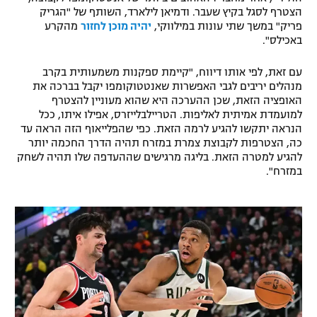
הצטרף לסגל בקיץ שעבר. ודמיאן לילארד, השותף של "הגריק
רשיון להקרנה פומבית לבית עסק
פריק" במשך שתי עונות במילווקי,
יהיה מוכן לחזור
מהקרע
באכילס".
הצטרפות לחבילת הערוצים
עם זאת, לפי אותו דיווח, "קיימת ספקנות משמעותית בקרב
לוח דרושים – ג'ובנט
מנהלים יריבים לגבי האפשרות שאנטטוקומפו יקבל בברכה את
האופציה הזאת, שכן ההערכה היא שהוא מעוניין להצטרף
למועמדת אמיתית לאליפות. הטריילבלייזרס, אפילו איתו, ככל
תגיות
הנראה יתקשו להגיע לרמה הזאת. כפי שהפלייאוף הזה הראה עד
כה, הצטרפות לקבוצת צמרת במזרח תהיה הדרך החכמה יותר
המגזין
להגיע למטרה הזאת. בליגה מרגישים שההעדפה שלו תהיה לשחק
במזרח".