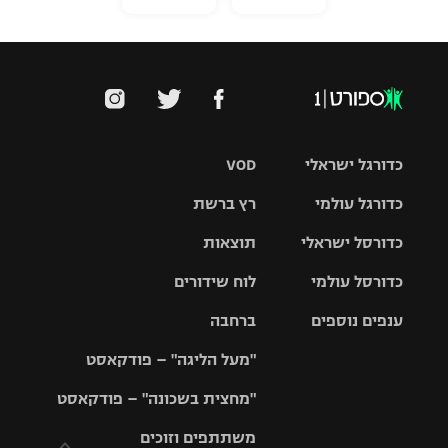
כדורגל ישראלי
VOD
כדורגל עולמי
רץ ברשת
ליגת העל
כדורסל ישראלי
תוצאות
ליגת
ליגה לאומית
האלופות
כדורסל עולמי
לוח שידורים
ליגת ווינר
סל
גביע הטוטו
ענפים נוספים
ברחבה
ליגה
NBA
אירופית
"מעל הליגה" – פודקאסט
ליגה לאומית
ליגיונרים
טניס
יורוליג
ליגה אנגלית
"מחצית בשכונה" – פודקאסט
כדורסל נשים
גביע המדינה
כדוריד
יורוקאפ
ליגה גרמנית
משתתפים וזוכים