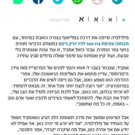
"מחצית בשכונה" – פודקאסט
אופניים
א
א
א
א
(גודל טקסט)
ספורט מוטורי
משתתפים וזוכים בפרסים
פילדלפיה סיימה את דרכה בפלייאוף בצורה כואבת במיוחד, עם
כדורמים
תבוסה צורמת 144:114 לניו יורק ניקס
במשחק הרביעי וסוויפ
תקנון משתתפים וזוכים בפרסים
טניס
בחצי גמר המזרח. עבור ג'ואל אמביד, זו עוד עונה שנגמרת בלי
פוטבול אמריקאי NFL
טבעת, ועוד קיץ שנפתח עם סימני שאלה גדולים סביב עתידו.
תקנון עבור פעילות אלקטרה
אמביד, שנבחר בעבר ל-MVP והפך לפנים של הפרנצ'ייז מאז עידן
גיימינג E-Sports
בייסבול MLB
ה"פרוסס", עדיין מחפש את האליפות הראשונה שלו. אחרי
תקנון עבור פעילות ספורט 1 – "מרלן"
ההדחה הוא נשמע כאוב, אבל גם ניסה לשים את הדברים
ספורט אתגרי ואקסטרים
בפרופורציה: "אני רוצה לנצח יותר מכל אחד. זה מבאס להפסיד.
תנאי שימוש
לא זכיתי בכלום, וזה כואב. אבל ללכת הביתה ולגדל את הבן שלי,
לגדל את הבת שלי, להסתכל לאשתי בעיניים ולהבין שאני אדם טוב
אומנויות לחימה
– באמת, זה כל מה שחשוב".
מדיניות פרטיות
גיימינג E-Sports
אבל הציטוט שמשך את מירב תשומת הלב הגיע כשאמביד נשאל
על העתיד של פילדלפיה. "אני לא יודע מי יהיה כאן. אני אפילו לא
תקנון פעילות ספורט 1
יודע אם אני אהיה כאן, אבל מה שיקרה יקרה", אמר הסנטר,