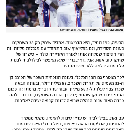
משחקו האחרון בפילי? אמביד
|
אימג'בנק GettyImages
הבעיה, כמו תמיד, היא הבריאות. אמביד שיחק רק 38 משחקים
בעונה הסדירה, וגם בפלייאוף שוב התמודד עם מגבלות פיזיות. זה
הרי הסיפור שמלווה אותו לאורך הקריירה כולה – כישרון של
שחקן טופ NBA, אבל גוף שברירי שלא מאפשר לפילדלפיה לבנות
עליו עונה שלמה ללא חשש מתמיד.
לכך מצטרף גם הפן הכלכלי. בעונה הנוכחית השכר של הכוכב בן
ה-32 מעמיס על תקרת השכר 55.2 מיליון דולר, ובעונה הבאה
שכרו צפוי לעלות ל-58.1 מיליון. עבור שחקן בריא ברמתו זה סכום
הגיוני. עבור שחקן שמחמיץ כל כך הרבה משחקים, זו כבר דילמה
כבדה מאוד עבור הנהלה שרוצה לבנות קבוצה יציבה לאליפות.
עם זאת, בפילדלפיה יש עדיין סיבות להאמין. מקסי ממשיך
להתפתח, אדג'קום הראה ניצוצות, ופול ג'ורג' הציג בשבועות
האחרונים סימנים לכך שעוד יש לו מה לתת. אמביד עצמו אמר: