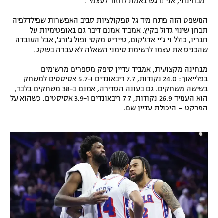
"מבחינתי, אני נרגש באמת לחזור לעצמי".
רשיון להקרנה פומבית לבית עסק
המשפט הזה פתח מיד גל ספקולציות סביב האפשרות שפילדלפיה
תבחן שינוי גדול בקיץ. אמביד אמנם דיבר גם באופטימיות על
הצטרפות לחבילת הערוצים
חבריו, כולל וי ג'יי אדג'קום, טייריס מקסי ופול ג'ורג', אבל העובדה
שהכניס את עצמו לרשימת סימני השאלה לא עברה בשקט.
לוח דרושים – ג'ובנט
מבחינה מקצועית, אמביד עדיין סיפק מספרים מרשימים
בפלייאוף: 24.0 נקודות, 7.7 ריבאונדים ו-5.7 אסיסטים למשחק
תגיות
בשישה משחקים. גם בעונה הסדירה, אמנם ב-38 משחקים בלבד,
הוא העמיד 26.9 נקודות, 7.7 ריבאונדים ו-3.9 אסיסטים. כשהוא על
המגזין
הפרקט – היכולת עדיין שם.