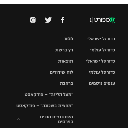
כדורגל ישראלי
VOD
כדורגל עולמי
רץ ברשת
ליגת העל
כדורסל ישראלי
תוצאות
ליגת
ליגה לאומית
האלופות
כדורסל עולמי
לוח שידורים
ליגת ווינר
סל
גביע הטוטו
ענפים נוספים
ברחבה
ליגה
NBA
אירופית
"מעל הליגה" – פודקאסט
ליגה לאומית
ליגיונרים
טניס
יורוליג
ליגה אנגלית
"מחצית בשכונה" – פודקאסט
כדורסל נשים
גביע המדינה
כדוריד
יורוקאפ
ליגה גרמנית
משתתפים וזוכים
בפרסים
מכבי תל
נבחרת
כדורעף
אביב
ישראל