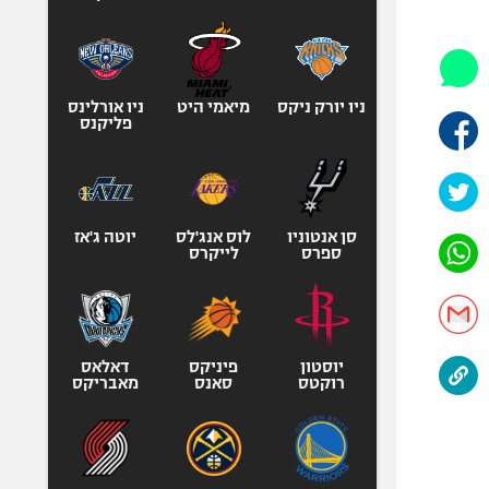
היאבקות WWE
אופניים
ספורט מוטורי
כדורמים
ניו יורק ניקס
מיאמי היט
ניו אורלינס
פליקנס
פוטבול אמריקאי NFL
בייסבול MLB
ספורט אתגרי
ואקסטרים
סן אנטוניו
לוס אנג'לס
יוטה ג'אז
ספרס
לייקרס
אומנויות לחימה
גיימינג E-Sports
יוסטון
פיניקס
דאלאס
רוקטס
סאנס
מאבריקס