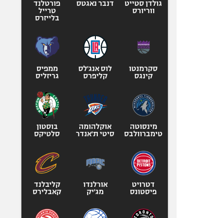
גולדן סטייט
דנבר נאגטס
פורטלנד
ווריורס
טרייל
בלייזרס
סקרמנטו
לוס אנג'לס
ממפיס
קינגס
קליפרס
גריזליס
מינסוטה
אוקלהומה
בוסטון
טימברוולבס
סיטי ת'אנדר
סלטיקס
דטרויט
אורלנדו
קליבלנד
פיסטונס
מג'יק
קאבלירס