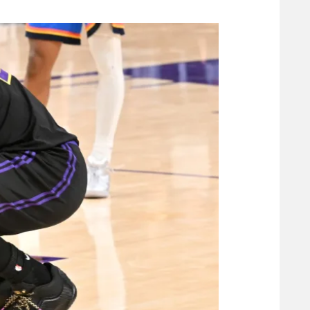
משתתפים וזוכים בפרסים
מכבי ת
הפועל 
תקנון משתתפים וזוכים בפרסים
הפועל 
תקנון עבור פעילות אלקטרה
הפועל 
תקנון עבור פעילות ספורט 1 – "מרלן"
מכבי נ
טניס
בני יהו
גיימינג E-Sports
תנאי שימוש
מדיניות פרטיות
תקנון פעילות ספורט 1
רשיון להקרנה פומבית לבית עסק
הצטרפות לחבילת הערוצים
לוח דרושים – ג'ובנט
תגיות