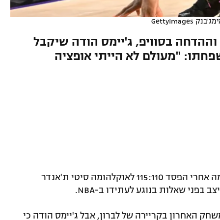
מג'בנק GettyImages
ההדחה בסוויפ, ג'יימס הודה שיקבל
חתו: "מעולם לא הייתי אופציה
העונה של לוס אנג'לס לייקרס הגיעה לסיומה אחרי הפסד 115:110 לאוקלהומה סיטי ת'אנדר
חק האחרון בקריירה של לברון, אבל ג'יימס הודה כי