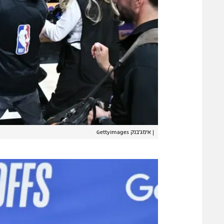
|
אימג'בנק GettyImages