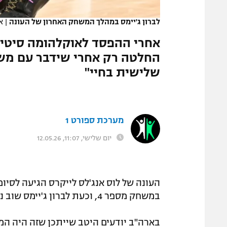
המגזין
לברון ג'יימס במהלך המשחק האחרון של העונה
|
אי
אחרי ההפסד לאוקלהומה סיטי ו
החלטה רק אחרי שידבר עם משפ
שלישית בחיי"
מערכת ספורט 1
יום שלישי, 11:07, 12.05.26
במשחק מספר 4, וכעת לברון ג'יימס שוב ניצב בפני שאלות בנוגע לעתידו ב-NBA.
בארה"ב יודעים היטב שייתכן שזה היה המש