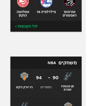
טורונטו
פילדלפיה 76
אטלנטה
ראפטורס
הוקס
לכל הקבוצות >
משחקים
NBA
94
-
90
סן אנטוניו
הסתיים
ניו יורק ניקס
ספרס