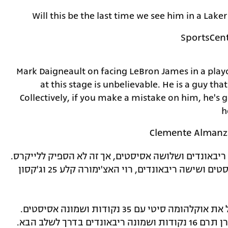
Will this be the last time we see him in a Lak
Mark Daigneault on facing LeBron James in a playoff
at this stage is unbelievable. He is a guy tha
Collectively, if you make a mistake on him, he's g
h
ג'יימס סיים את המשחק עם 24 נקודות, 12 ריבאונדים ושלושה אסיסטים, אך זה לא הספיק ללייקרס.
אוסטין ריבס הוסיף 27 נקודות, שישה אסיסטים ושישה ריבאונדים, רוי האצ'ימורה קלע 25 וג'קסון
בצד השני, שיי גילג'ס-אלכסנדר שוב הוביל את אוקלהומה סיטי עם 35 נקודות ושמונה אסיסטים.