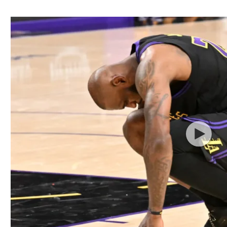
ל אביב
ליגה טורקית
תל אביב
ליגה סינית
חיפה
ליגה ברזילאית
באר שבע
ליגות נוספות
תניה
דה