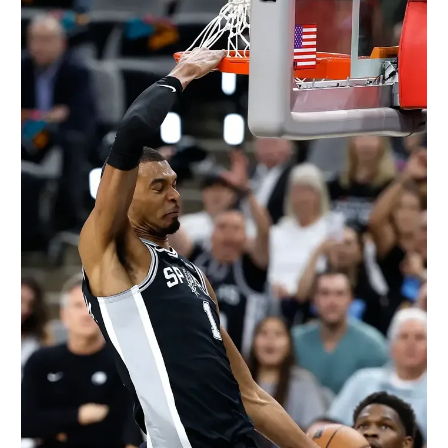
רשיון להקרנה פומבית לבית עסק
הצטרפות לחבילת הערוצים
לוח דרושים – ג'ובנט
תגיות
המגזין