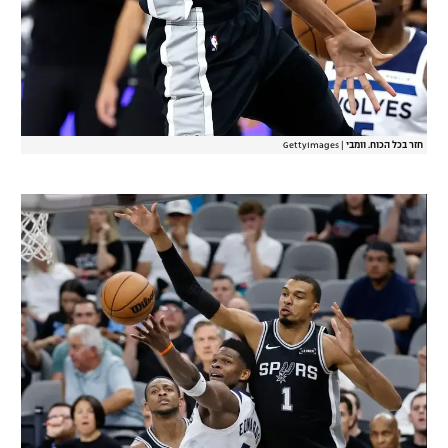
חזר בכל הכוח. וומבי
|
GettyImages