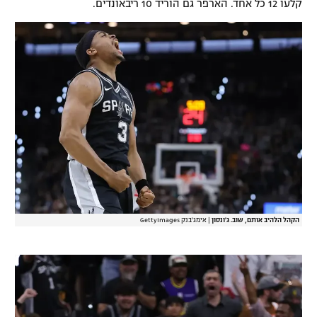
קלעו 12 כל אחד. הארפר גם הוריד 10 ריבאונדים.
הקהל הלהיב אותם, שוב. ג'ונסון
|
אימג'בנק GettyImages