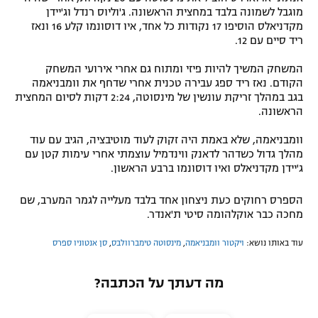
מוגבל לשמונה בלבד במחצית הראשונה. ג'וליוס רנדל וג'יידן
מקדניאלס הוסיפו 17 נקודות כל אחד, איו דוסונמו קלע 16 ונאז
ריד סיים עם 12.
המשחק המשיך להיות פיזי ומתוח גם אחרי אירועי המשחק
הקודם. נאז ריד ספג עבירה טכנית אחרי שדחף את וומבניאמה
בגב במהלך זריקת עונשין של מינסוטה, 2:24 דקות לסיום המחצית
הראשונה.
וומבניאמה, שלא באמת היה זקוק לעוד מוטיבציה, הגיב עם עוד
מהלך גדול כשדהר לדאנק ווינדמיל עוצמתי אחרי עימות קטן עם
ג'יידן מקדניאלס ואיו דוסונמו ברבע הראשון.
הספרס רחוקים כעת ניצחון אחד בלבד מעלייה לגמר המערב, שם
מחכה כבר אוקלהומה סיטי ת'אנדר.
עוד באותו נושא:
ויקטור וומבניאמה
,
מינסוטה טימברוולבס
,
סן אנטוניו ספרס
מה דעתך על הכתבה?