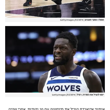
ואסל ו-וומבי חוגגים
|
אימג'בנק GettyImages
ינסו להציל את הסדרה. רנדל
|
אימג'בנק GettyImages
אנתוני אדוארדס הוביל את מינסוטה עם 20 נקודות, אחרי שהיה