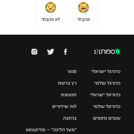
אהבתי
לא אהבתי
כדורגל ישראלי
VOD
כדורגל עולמי
רץ ברשת
ליגת העל
כדורסל ישראלי
תוצאות
ליגת
ליגה לאומית
האלופות
כדורסל עולמי
לוח שידורים
ליגת ווינר
סל
גביע הטוטו
ענפים נוספים
ברחבה
ליגה
NBA
אירופית
"מעל הליגה" – פודקאסט
ליגה לאומית
ליגיונרים