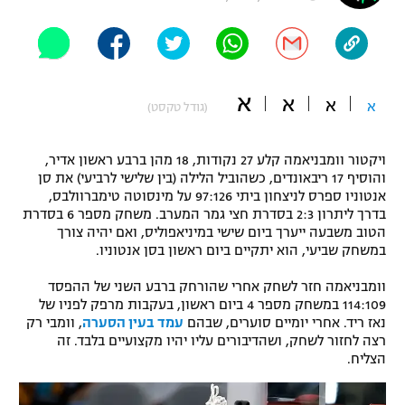
"מחצית בשכונה" – פודקאסט
אופניים
ספורט מוטורי
משתתפים וזוכים בפרסים
א
א
א
א
(גודל טקסט)
כדורמים
תקנון משתתפים וזוכים בפרסים
טניס
ויקטור וומבניאמה קלע 27 נקודות, 18 מהן ברבע ראשון אדיר,
פוטבול אמריקאי NFL
והוסיף 17 ריבאונדים, כשהוביל הלילה (בין שלישי לרביעי) את סן
תקנון עבור פעילות אלקטרה
אנטוניו ספרס לניצחון ביתי 97:126 על מינסוטה טימברוולבס,
גיימינג E-Sports
בייסבול MLB
בדרך ליתרון 2:3 בסדרת חצי גמר המערב. משחק מספר 6 בסדרת
תקנון עבור פעילות ספורט 1 – "מרלן"
הטוב משבעה ייערך ביום שישי במיניאפוליס, ואם יהיה צורך
במשחק שביעי, הוא יתקיים ביום ראשון בסן אנטוניו.
ספורט אתגרי ואקסטרים
תנאי שימוש
וומבניאמה חזר לשחק אחרי שהורחק ברבע השני של ההפסד
אומנויות לחימה
114:109 במשחק מספר 4 ביום ראשון, בעקבות מרפק לפניו של
נאז ריד. אחרי יומיים סוערים, שבהם
עמד בעין הסערה
, וומבי רק
מדיניות פרטיות
גיימינג E-Sports
רצה לחזור לשחק, ושהדיבורים עליו יהיו מקצועיים בלבד. זה
הצליח.
תקנון פעילות ספורט 1