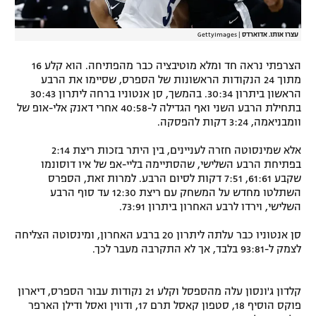
עצרו אותו. אדוארדס
|
GettyImages
הצרפתי נראה חד ומלא מוטיבציה כבר מהפתיחה. הוא קלע 16
מתוך 24 הנקודות הראשונות של הספרס, שסיימו את הרבע
הראשון ביתרון 30:34. בהמשך, סן אנטוניו ברחה ליתרון 30:43
בתחילת הרבע השני ואף הגדילה ל-40:58 אחרי דאנק אלי-אופ של
וומבניאמה, 3:24 דקות להפסקה.
אלא שמינסוטה חזרה לעניינים, בין היתר בזכות ריצת 2:14
בפתיחת הרבע השלישי, שהסתיימה בליי-אפ של איו דוסונמו
שקבע 61:61, 7:51 דקות לסיום הרבע. למרות זאת, הספרס
השתלטו מחדש על המשחק עם ריצת 12:30 עד סוף הרבע
השלישי, וירדו לרבע האחרון ביתרון 73:91.
סן אנטוניו כבר עלתה ליתרון 20 ברבע האחרון, ומינסוטה הצליחה
לצמק ל-93:81 בלבד, אך לא התקרבה מעבר לכך.
קלדון ג'ונסון עלה מהספסל וקלע 21 נקודות עבור הספרס, דיארון
פוקס הוסיף 18, סטפון קאסל תרם 17, ודווין ואסל ודילן הארפר