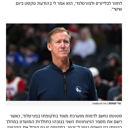
לחזור לבלייזרס ולפורטלנד', הוא אמר לי בהודעת טקסט ביום
רשיון להקרנה פומבית לבית עסק
שישי".
הצטרפות לחבילת הערוצים
לוח דרושים – ג'ובנט
תגיות
המגזין
טרי סטוטס
|
Soobum Im
סטוטס נחשב לדמות מוערכת מאוד בתקופתו בפורטלנד, כאשר
רשם את מספר הניצחונות השני בגובהו בתולדות המועדון במהלך
כהונתו בין השנים 2012 ל־2021. בתקופה זו גם הוביל את הקבוצה