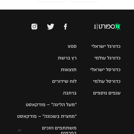
כדורגל ישראלי
VOD
כדורגל עולמי
רץ ברשת
ליגת העל
כדורסל ישראלי
תוצאות
ליגת
ליגה לאומית
האלופות
כדורסל עולמי
לוח שידורים
ליגת ווינר
סל
גביע הטוטו
ענפים נוספים
ברחבה
ליגה
NBA
אירופית
"מעל הליגה" – פודקאסט
ליגה לאומית
ליגיונרים
טניס
יורוליג
ליגה אנגלית
"מחצית בשכונה" – פודקאסט
כדורסל נשים
גביע המדינה
כדוריד
יורוקאפ
ליגה גרמנית
משתתפים וזוכים
בפרסים
מכבי תל