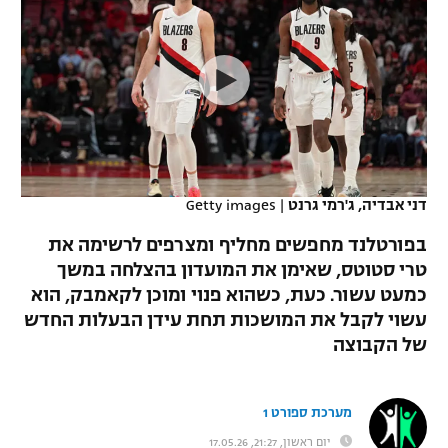
כדורסל נשים
נבחרת ישראל
יורוליג
ליגה ספרדית
טניס
VOD
מכבי תל אביב
מכבי חיפה
יורוקאפ
ליגה איטלקית
כדוריד
הפועל חולון
בית"ר ירושלים
רץ ברשת
ליגה צרפתית
כדורעף
הפועל ירושלים
מכבי תל אביב
ליגה הולנדית
שחייה
תוצאות
דני אבדיה, ג'רמי גרנט
|
Getty images
דני אבדיה
הפועל תל אביב
ליגה טורקית
בפורטלנד מחפשים מחליף ומצרפים לרשימה את
ג'ודו
הפועל חיפה
טרי סטוטס, שאימן את המועדון בהצלחה במשך
לוח שידורים
ליגה סינית
כמעט עשור. כעת, כשהוא פנוי ומוכן לקאמבק, הוא
אגרוף
הפועל באר שבע
עשוי לקבל את המושכות תחת עידן הבעלות החדש
ליגה ברזילאית
ברחבה
של הקבוצה
ספורט אולימפי
מכבי נתניה
ליגות נוספות
UFC
"מעל הליגה" – פודקאסט
בני יהודה
מערכת ספורט 1
היאבקות WWE
יום ראשון, 21:27, 17.05.26