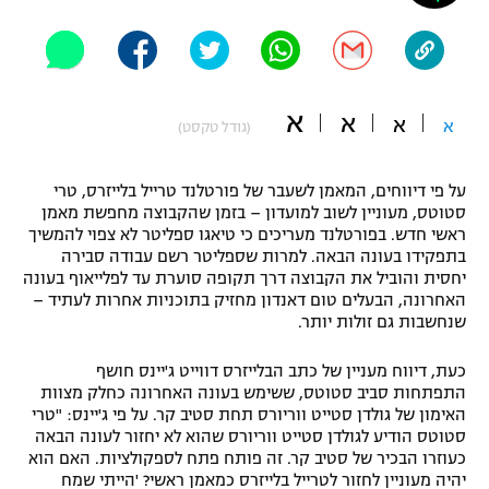
"מחצית בשכונה" – פודקאסט
אופניים
ספורט מוטורי
משתתפים וזוכים בפרסים
א
א
א
א
(גודל טקסט)
כדורמים
תקנון משתתפים וזוכים בפרסים
טניס
על פי דיווחים, המאמן לשעבר של פורטלנד טרייל בלייזרס, טרי
פוטבול אמריקאי NFL
סטוטס, מעוניין לשוב למועדון – בזמן שהקבוצה מחפשת מאמן
תקנון עבור פעילות אלקטרה
ראשי חדש. בפורטלנד מעריכים כי טיאגו ספליטר לא צפוי להמשיך
גיימינג E-Sports
בייסבול MLB
בתפקידו בעונה הבאה. למרות שספליטר רשם עבודה סבירה
תקנון עבור פעילות ספורט 1 – "מרלן"
יחסית והוביל את הקבוצה דרך תקופה סוערת עד לפלייאוף בעונה
האחרונה, הבעלים טום דאנדון מחזיק בתוכניות אחרות לעתיד –
ספורט אתגרי ואקסטרים
שנחשבות גם זולות יותר.
תנאי שימוש
אומנויות לחימה
כעת, דיווח מעניין של כתב הבלייזרס דווייט ג'יינס חושף
התפתחות סביב סטוטס, ששימש בעונה האחרונה כחלק מצוות
מדיניות פרטיות
גיימינג E-Sports
האימון של גולדן סטייט ווריורס תחת סטיב קר. על פי ג'יינס: "טרי
סטוטס הודיע לגולדן סטייט ווריורס שהוא לא יחזור לעונה הבאה
כעוזרו הבכיר של סטיב קר. זה פותח פתח לספקולציות. האם הוא
תקנון פעילות ספורט 1
יהיה מעוניין לחזור לטרייל בלייזרס כמאמן ראשי? 'הייתי שמח