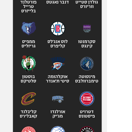
גולדן סטייט
דנבר נאגטס
פורטלנד
ווריורס
טרייל
בלייזרס
סקרמנטו
לוס אנג'לס
ממפיס
קינגס
קליפרס
גריזליס
מינסוטה
אוקלהומה
בוסטון
טימברוולבס
סיטי ת'אנדר
סלטיקס
דטרויט
אורלנדו
קליבלנד
פיסטונס
מג'יק
קאבלירס