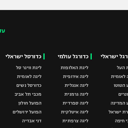
עק
רגל ישראלי
כדורגל עולמי
כדורסל ישראלי
 העל
ליגת האלופות
ליגת ווינר סל
 לאומית
ליגה אירופית
ליגה לאומית
 הטוטו
ליגה אנגלית
כדורסל נשים
ונרים
ליגה גרמנית
מכבי תל אביב
 המדינה
ליגה ספרדית
הפועל חולון
ת ישראל
ליגה איטלקית
הפועל ירושלים
 חיפה
ליגה צרפתית
דני אבדיה