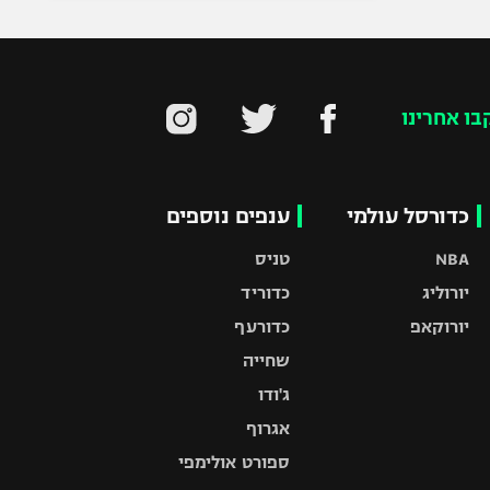
בו אחרינו
כדורסל עולמי
ענפים נוספים
NBA
טניס
יורוליג
כדוריד
יורוקאפ
כדורעף
שחייה
ג'ודו
אגרוף
ספורט אולימפי