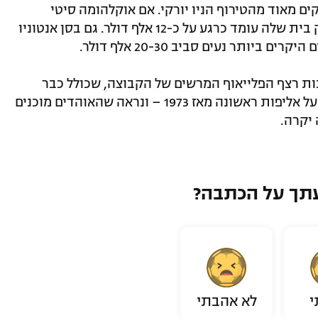
 מאוד מהטירוף הניו יורקי. אם אוקלהומה סיטי
תעפיל לגמר, הכרטיס היקר ביותר למשחק בית שלה עומד כרגע על כ-12 אלף דולר. גם בסן אנטוניו
ותר נעים סביב 20-30 אלף דולר.
ות רצף הפלייאוף המרשים של הקבוצה, שכולל כבר
עשרה ניצחונות רצופים. בניו יורק חולמים על אליפות ראשונה מאז 1973 – ונראה שהאוהדים מוכנים
 יקרה.
תך על הכתבה?
י
לא אהבתי