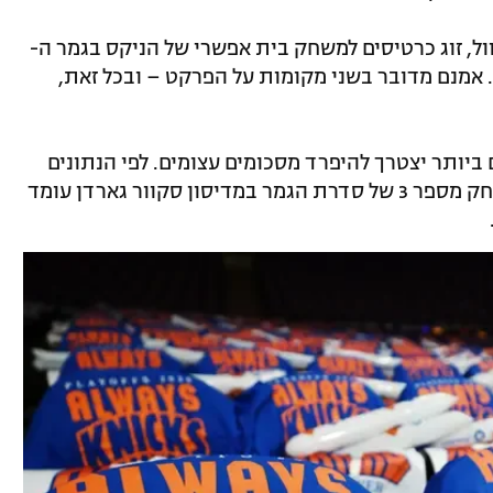
וול, זוג כרטיסים למשחק בית אפשרי של הניקס בגמר ה-
NBA נמכר ב-279,804 דולר דרך StubHub. אמנם מדובר בשני מקומות על הפרקט – ובכל זאת,
יותר יצטרך להיפרד מסכומים עצומים. לפי הנתונים
בארצות הברית, הכרטיס הזול ביותר למשחק מספר 3 של סדרת הגמר במדיסון סקוור גארדן עומד