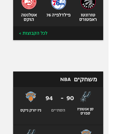
טורונטו
פילדלפיה 76
אטלנטה
ראפטורס
הוקס
לכל הקבוצות >
משחקים
NBA
94
-
90
סן אנטוניו
הסתיים
ניו יורק ניקס
ספרס