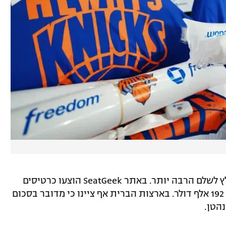
מי שרוצה להתקרב קצת יותר לפרקט ייאלץ לשלם הרבה יותר. באתר SeatGeek הוצעו כרטיסים
מאחורי ספסל הניקס במחירים שהגיעו עד 192 אלף דולר. בארצות הברית אף ציינו כי מדובר בסכום
הטן.