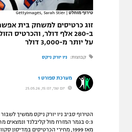
המגזין
טירוף מוחלט
|
GettyImages, Sarah Stier
ב-280 אלף דולר, והכרטיס ה
על יותר מ-3,000 דולר
קבוצות:
ניו יורק ניקס
מערכת ספורט 1
יום שני, 15:07, 25.05.26
הטירוף סביב ניו יורק ניקס ממשיך לשבור 
מאז 1999, מחירי הכרטיסים במדיסון סקוור גארדן הגיעו לסכומים בלתי נתפסים.