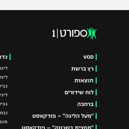
VOD
כדו
רץ ברשת
ליגת
ליגה
תוצאות
גביע
לוח שידורים
ליגי
ברחבה
גביע
נבחר
"מעל הליגה" – פודקאסט
מכבי
"מחצית בשכונה" – פודקאסט