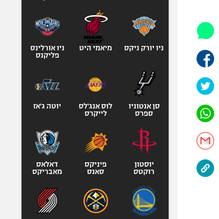
היאבקות WWE
אופניים
ספורט מוטורי
כדורמים
ניו יורק ניקס
מיאמי היט
ניו אורלינס
פליקנס
פוטבול אמריקאי NFL
בייסבול MLB
ספורט אתגרי
ואקסטרים
סן אנטוניו
לוס אנג'לס
יוטה ג'אז
ספרס
לייקרס
אומנויות לחימה
גיימינג E-Sports
יוסטון
פיניקס
דאלאס
רוקטס
סאנס
מאבריקס