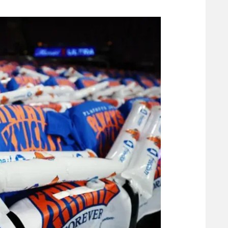
משתתפים וזוכים בפרסים
מכבי ת
הפועל 
תקנון משתתפים וזוכים בפרסים
הפועל 
תקנון עבור פעילות אלקטרה
הפועל 
תקנון עבור פעילות ספורט 1 – "מרלן"
מכבי נ
טניס
בני יהו
גיימינג E-Sports
תנאי שימוש
מדיניות פרטיות
תקנון פעילות ספורט 1
רשיון להקרנה פומבית לבית עסק
הצטרפות לחבילת הערוצים
לוח דרושים – ג'ובנט
תגיות