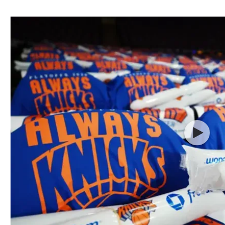
ל אביב
ליגה טורקית
תל אביב
ליגה סינית
חיפה
ליגה ברזילאית
באר שבע
ליגות נוספות
תניה
דה