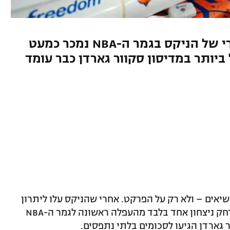
זוג כרטיסים למשחק בית אפשרי של הניקס בגמר ה-NBA נמכר כמעט
זול ביותר במדיסון סקוור גארדן כבר עומד
שיאים – ולא רק על הפרקט. אחרי שהניקס עלו ליתרון
0:3 בגמר המזרח מול קליבלנד ונמצאים מרחק ניצחון אחד בלבד מהעפלה ראשונה לגמר ה-NBA