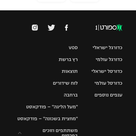
כדורגל ישראלי
VOD
כדורגל עולמי
רץ ברשת
ליגת העל
כדורסל ישראלי
תוצאות
ליגת
ליגה לאומית
האלופות
כדורסל עולמי
לוח שידורים
ליגת ווינר
סל
גביע הטוטו
ענפים נוספים
ברחבה
ליגה
NBA
אירופית
"מעל הליגה" – פודקאסט
ליגה לאומית
ליגיונרים
טניס
יורוליג
ליגה אנגלית
"מחצית בשכונה" – פודקאסט
כדורסל נשים
גביע המדינה
כדוריד
יורוקאפ
ליגה גרמנית
משתתפים וזוכים
בפרסים