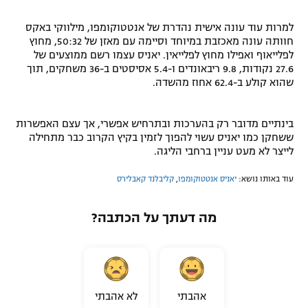
למרות עוד עונה אישית נהדרת של אנטטוקומפו, מילווקי באקס
חוותה עונה מאכזבת במיוחד וסיימה עם מאזן של 50:32, מחוץ
לפלייאוף ואפילו מחוץ לפלייאין. יאניס עצמו רשם ממוצעים של
27.6 נקודות, 9.8 ריבאונדים ו-5.4 אסיסטים ב-36 משחקים, תוך
שהוא קולע ב-62.4 אחוז מהשדה.
בינתיים מדובר רק בהערכות ובתרחיש אפשרי, אך עצם האפשרות
ששחקן כמו יאניס עשוי להפוך לזמין בקיץ הקרוב כבר מתחילה
לייצר לא מעט עניין ברחבי הליגה.
עוד באותו נושא:
יאניס אנטטוקומפו
,
קליבלנד קאבלירס
מה דעתך על הכתבה?
אהבתי
לא אהבתי