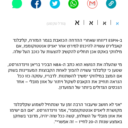
"מחצית בשכונה" – פודקאסט
אופניים
א
א
א
א
(גודל טקסט)
ספורט מוטורי
משתתפים וזוכים בפרסים
כדורמים
ב-ESPN דיווחו שאחרי ההדחה הכואבת בגמר המזרח, קליבלנד
תקנון משתתפים וזוכים בפרסים
טניס
קאבלירס עשויה להיכנס למירוץ אחר יאניס אנטטוקומפו, אם
מילווקי באקס אכן תחליט להקשיב להצעות על כוכב העל שלה.
פוטבול אמריקאי NFL
תקנון עבור פעילות אלקטרה
מי שהעלה את הנושא הוא כתב ה-NBA הבכיר בריאן ווינדהורסט,
גיימינג E-Sports
בייסבול MLB
שטען כי קליבלנד עשויה להפוך לאחת הקבוצות המעניינות בשוק
תקנון עבור פעילות ספורט 1 – "מרלן"
אם המצב במילווקי ימשיך להשתנות. לדבריו, עסקה כזו ככל
ספורט אתגרי ואקסטרים
הנראה תחייב את הקאבס לשקול ויתור על אוון מובלי – אחד
תנאי שימוש
הנכסים הגדולים ביותר של המועדון.
אומנויות לחימה
מדיניות פרטיות
"אני לא חושב שיעבור הרבה זמן עד שנתחיל לשמוע שקליבלנד
גיימינג E-Sports
מקושרת ליאניס אנטטוקומפו", אמר ווינדהורסט. "אם הם ישימו
את אוון מובלי על השולחן, קשה ככל שזה יהיה, מדובר בשחקן
תקנון פעילות ספורט 1
באמצע שנות ה-20 לחייו – זה אפשרי".