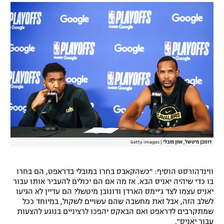
רשיון להקרנה פומבית לבית עסק
הצטרפות לחבילת הערוצים
לוח דרושים – ג'ובנט
תגיות
המגזין
דונובן מיטשל, אוון מובלי
|
Getty images
ווינדהורסט הוסיף: "כשהקאבס בחרו במובלי בדראפט, הם בחרו
בו כדי שיהיה יאניס הבא. אז מה אם הם יכולים להעביר אותו עבור
יאניס עצמו לצד ג'יימס הארדן ודונובן מיטשל? הם עדיין לא הגיעו
לשלב הזה, אבל זאת מחשבה שהם עשויים לשקול, במיוחד ככל
שמתקרבים לדראפט ואם הבאקס יהפכו לרציניים בנוגע להצעות
עבור יאניס".