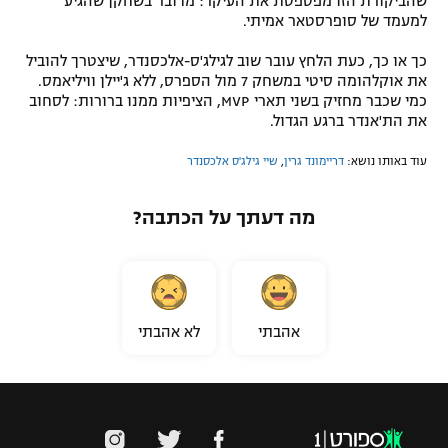
שהביקורת הזו מפספסת את העיקר: מדובר בשחקן שהגיע
למעמד של סופרסטאר אמיתי.
כך או כך, כעת הלחץ עובר שוב לגילג'ס-אלכסנדר, שיצטרך להוביל
את אוקלהומה סיטי במשחק 7 מול הספרס, ללא ג'יילן וויליאמס.
כמי שכבר מחזיק בשני תארי MVP, הציפיות ממנו ברורות: לסחוב
את הת'אנדר ברגע הגדול.
עוד באותו נושא:
דריימונד גרין
,
שיי גילג'ס אלכסנדר
מה דעתך על הכתבה?
אהבתי
לא אהבתי