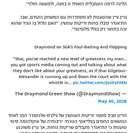
הליגה לרמה הטמבלית הזאת? זו בושה, ולמעשה חולני".
רשיון להקרנה פומבית לבית עסק
גרין ציין שהטענות לא מסתדרות עם המשחק הקודם, שבו
הצטרפות לחבילת הערוצים
הת'אנדר קיבלו פחות זריקות עונשין: "האם נזלזל בו ונגיד שהוא
זכה בתואר רק בגלל פלופינג?".
לוח דרושים – ג'ובנט
Draymond on SGA's Foul-Baiting And Flopping
תגיות
"Shai, you've reached a new level of greatness my man…
המגזין
you got sports media coming out and talking about what
they don't like about your greatness, as if Shai Gilgeous-
Alexander is running up and down the court with the
whistle in…
pic.twitter.com/jozlryFZ6N
— The Draymond Green Show (@DraymondShow)
May 30, 2026
הדיון סביב מספר זריקות העונשין של גילג'ס-אלכסנדר הפך לאחד
הנושאים החמים בפלייאוף הנוכחי. יריבותיה של אוקלהומה סיטי
טוענות כי הת'אנדר מקבלים שריקות נוחות, אך גרין משוכנע