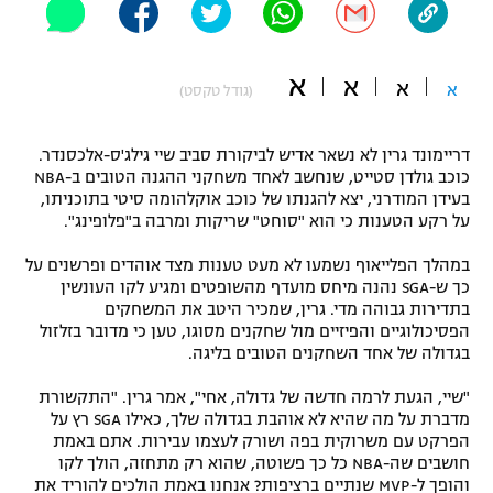
"מחצית בשכונה" – פודקאסט
אופניים
א
א
א
א
(גודל טקסט)
ספורט מוטורי
משתתפים וזוכים בפרסים
כדורמים
דריימונד גרין לא נשאר אדיש לביקורת סביב שיי גילג'ס-אלכסנדר.
תקנון משתתפים וזוכים בפרסים
טניס
כוכב גולדן סטייט, שנחשב לאחד משחקני ההגנה הטובים ב-NBA
בעידן המודרני, יצא להגנתו של כוכב אוקלהומה סיטי בתוכניתו,
פוטבול אמריקאי NFL
תקנון עבור פעילות אלקטרה
על רקע הטענות כי הוא "סוחט" שריקות ומרבה ב"פלופינג".
גיימינג E-Sports
בייסבול MLB
במהלך הפלייאוף נשמעו לא מעט טענות מצד אוהדים ופרשנים על
תקנון עבור פעילות ספורט 1 – "מרלן"
כך ש-SGA נהנה מיחס מועדף מהשופטים ומגיע לקו העונשין
ספורט אתגרי ואקסטרים
בתדירות גבוהה מדי. גרין, שמכיר היטב את המשחקים
תנאי שימוש
הפסיכולוגיים והפיזיים מול שחקנים מסוגו, טען כי מדובר בזלזול
בגדולה של אחד השחקנים הטובים בליגה.
אומנויות לחימה
"שיי, הגעת לרמה חדשה של גדולה, אחי", אמר גרין. "התקשורת
מדיניות פרטיות
גיימינג E-Sports
מדברת על מה שהיא לא אוהבת בגדולה שלך, כאילו SGA רץ על
הפרקט עם משרוקית בפה ושורק לעצמו עבירות. אתם באמת
חושבים שה-NBA כל כך פשוטה, שהוא רק מתחזה, הולך לקו
תקנון פעילות ספורט 1
והופך ל-MVP שנתיים ברציפות? אנחנו באמת הולכים להוריד את