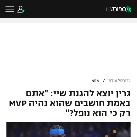
כדורגל ישראלי
ליגת העל
כדורגל עולמי
/
כדורסל עולמי
NBA
ליגה לאומית
גרין יוצא להגנת שיי: "אתם
ליגת האלופות
כדורסל ישראלי
גביע הטוטו
באמת חושבים שהוא נהיה MVP
ליגה אירופית
רק כי הוא נופל?"
ליגת ווינר סל
ליגיונרים
כדורסל עולמי
ליגה אנגלית
ליגה לאומית
גביע המדינה
NBA
ליגה גרמנית
ענפים נוספים