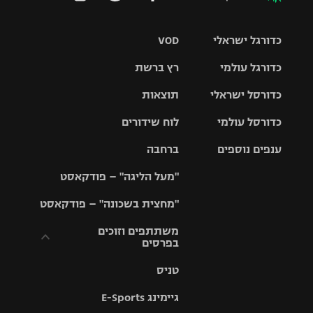
כדורגל ישראלי
VOD
כדורגל עולמי
רץ ברשת
ליגת העל
כדורסל ישראלי
תוצאות
ליגת
ליגה לאומית
האלופות
כדורסל עולמי
לוח שידורים
ליגת ווינר
סל
גביע הטוטו
ענפים נוספים
ברחבה
ליגה
NBA
אירופית
"מעל הליגה" – פודקאסט
ליגה לאומית
ליגיונרים
טניס
יורוליג
ליגה אנגלית
"מחצית בשכונה" – פודקאסט
כדורסל נשים
גביע המדינה
כדוריד
יורוקאפ
ליגה גרמנית
משתתפים וזוכים
בפרסים
מכבי תל
נבחרת
כדורעף
אביב
ישראל
ליגה
טניס
ספרדית
תקנון משתתפים
שחייה
הפועל חולון
מכבי חיפה
וזוכים בפרסים
גיימינג E-Sports
ליגה