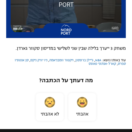
משחק 3 ייערך בלילה שבין שני לשלישי במדיסון סקוור גארדן.
עוד באותו נושא:
NBA
,
ג'יילן ברונסון
,
ויקטור וומבניאמה
,
ניו יורק ניקס
,
סן אנטוניו
ספרס
,
קארל-אנתוני טאונס
מה דעתך על הכתבה?
אהבתי
לא אהבתי