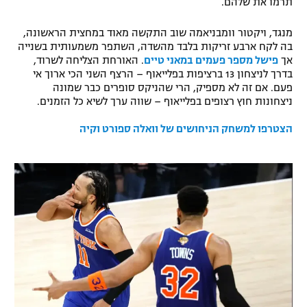
תרמו את שלהם.
רשיון להקרנה פומבית לבית עסק
מנגד, ויקטור וומבניאמה שוב התקשה מאוד במחצית הראשונה,
בה לקח ארבע זריקות בלבד מהשדה, השתפר משמעותית בשנייה
הצטרפות לחבילת הערוצים
אך
פישל מספר פעמים במאני טיים
. האורחת הצליחה לשרוד,
בדרך לניצחון 13 ברציפות בפלייאוף – הרצף השני הכי ארוך אי
לוח דרושים – ג'ובנט
פעם. אם זה לא מספיק, הרי שהניקס סופרים כבר שמונה
ניצחונות חוץ רצופים בפלייאוף – שווה ערך לשיא כל הזמנים.
תגיות
הצטרפו למשחק הניחושים של וואלה ספורט וקיה
המגזין