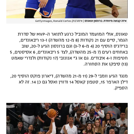
איזה קבוצה מיוחדת. ברונסון וטאונס
|
אימג'בנק GettyImages, Ronald Cortes
טאונס, אולי המועמד המוביל כרגע לתואר ה-MVP של סדרת
הגמר, סיים עם 21 נקודות (8 מ-12 מהשדה) ו-13 ריבאונדים,
ברידג'ס הוסיף 20 (4 מ-6 ל-3) וגם ברונסון הגיע ל-20, שוב
באחוזים רעים (7 מ-25 מהשדה), לצד 5 ריבאונדים, 6 אסיסטים, 5
חטיפות ו-4 איבודים. גם או ג'י אנונובי (17 נקודות) ולנדרי שאמט
(13) סיפקו את הסחורה.
מנגד הגיע וומבי ל-29 (11 מ-21 מהשדה), דיארון פוקס הוסיף 20,
דילן הארפר 15, סטפון קאסל 14 ודווין ואסל גם כן 14. זה לא
הספיק.