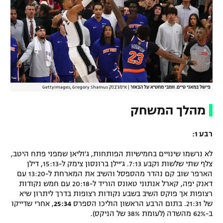
פישל במאני טיים. וומבי מחטיא על הבאזר
|
אימג'בנק GettyImages, Gregory Shamus
מהלך המשחק
רבע 1:
לא נרשמו שינויים בחמישיות הפותחות, ג'וליאן שמפני פתח היטב,
צלף שתי שלשות וקבע 7:13. ג'יילן ברונסון צימק ל-15:13, דילן
הארפר שוב קם נהדר מהספסל והשיב את המארחת ל-13:20 עם
דאנק יפה, קארל אנתוני טאונס הוריד ל-20:18 עם חמש נקודות
רצופות אך פוקס השיב בשבע נקודות רצופות בדרך ליתרון שיא
של 21:31. בתום הרבע הראשון הוליכו הספרס
25:34
, אחרי שדייקו
ב-62% מהשדה (לעומת 38% של הניקס).