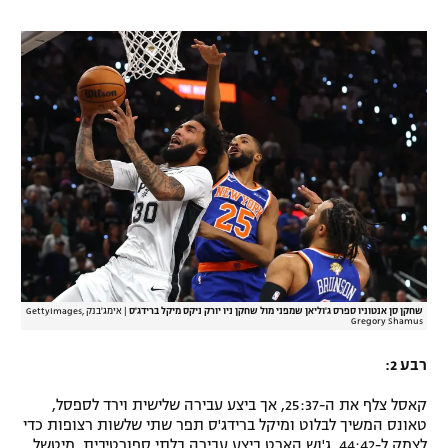
שחקן סן אנטוניו ספרס ג'וליאן שמפני מול שחקן ניו יורק ניקס מיקל ברידג'ס
|
אימג'בנק GettyImages,
Gregory Shamus
רבע 2:
קאסל צלף את ה-25:37, אך ביצע עבירה שלישית וירד לספסל,
טאונס המשיך לבלוט ומיקל ברידג'ס תפר שתי שלשות רצופות כדי
לצמק ל-44:42. ג'וש הארט ביצע עבירה בלתי ספורטיבית, מיטשל