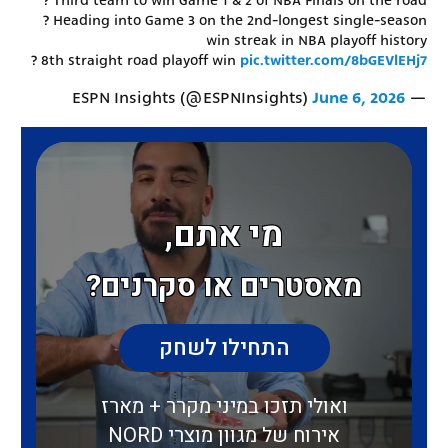
? Third team to win Game 1 & 2 of NBA Finals on the road
? Heading into Game 3 on the 2nd-longest single-season
win streak in NBA playoff history
? 8th straight road playoff win
pic.twitter.com/8bGEVlEHj7
June 6, 2026
— ESPN Insights (@ESPNInsights)