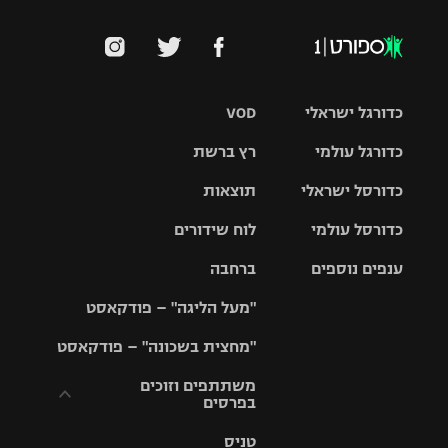
כדורגל ישראלי
VOD
כדורגל עולמי
רץ ברשת
ליגת העל
כדורסל ישראלי
תוצאות
ליגת
ליגה לאומית
האלופות
כדורסל עולמי
לוח שידורים
ליגת ווינר
סל
גביע הטוטו
ענפים נוספים
ברחבה
ליגה
NBA
אירופית
"מעל הליגה" – פודקאסט
ליגה לאומית
ליגיונרים
טניס
יורוליג
ליגה אנגלית
"מחצית בשכונה" – פודקאסט
כדורסל נשים
גביע המדינה
כדוריד
יורוקאפ
ליגה גרמנית
משתתפים וזוכים
בפרסים
מכבי תל
נבחרת
כדורעף
אביב
ישראל
ליגה
טניס