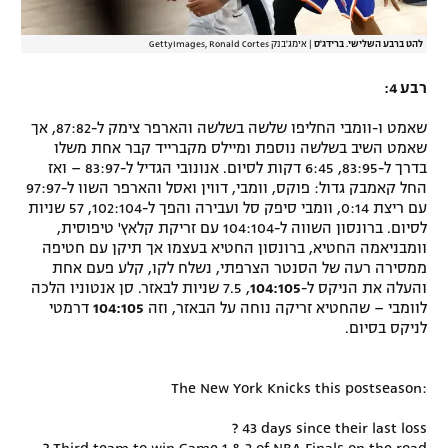
להט ברבע השלישי. ברידג'ס
|
אימג'בנק GettyImages, Ronald Cortes
רבע 4:
שאמט ו-וומבי החליפו שלשה בשלשה והארפר צימק ל-87:82, אך
שאמט השיב בשלשה נוספת ומיילס מקברייד קבר אחת משלו
בדרך ל-83:95, 6:45 דקות לסיום. אנונובי הגדיל ל-83:97 – ואז
החל קאמבק גדול: פוקס, וומבי, דווין ואסל והארפר השוו ל-97:97
עם ריצת 0:14, וומבי סיפק סל ועבירה והפך ל-102:104, 57 שניות
לסיום. ברונסון השווה ל-104:104 עם זריקת קלאץ' טיפוסית,
וומבניאמה החטיא, ברונסון החטיא בעצמו אך תיקן עם חטיפה
ממסירה רעה של הסנטר הצרפתי, נשלח לקו, קלע פעם אחת
והעלה את הניקס ל-
104:105
, 7.5 שניות לבאזר. סן אנטוניו הלכה
לוומבי – שהחטיא זריקה נוחה על הבאזר, וזה
104:105
דרמטי
לניקס בסיום.
The New York Knicks this postseason:
? 43 days since their last loss