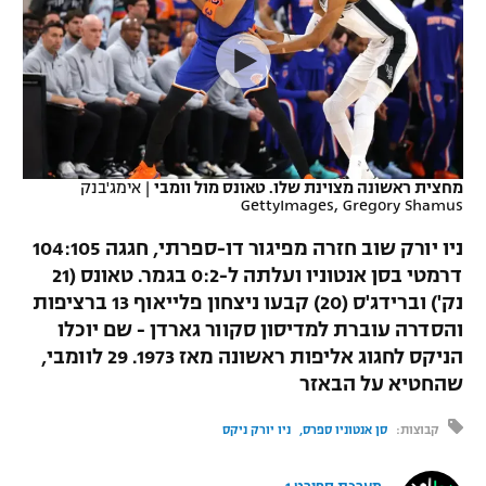
כדורסל נשים
נבחרת ישראל
יורוליג
ליגה ספרדית
טניס
VOD
מכבי תל אביב
מכבי חיפה
יורוקאפ
ליגה איטלקית
כדוריד
הפועל חולון
בית"ר ירושלים
רץ ברשת
ליגה צרפתית
כדורעף
הפועל ירושלים
מכבי תל אביב
מחצית ראשונה מצוינת שלו. טאונס מול וומבי
|
אימג'בנק
GettyImages, Gregory Shamus
ליגה הולנדית
שחייה
תוצאות
דני אבדיה
הפועל תל אביב
ניו יורק שוב חזרה מפיגור דו-ספרתי, חגגה 104:105
ליגה טורקית
ג'ודו
דרמטי בסן אנטוניו ועלתה ל-0:2 בגמר. טאונס (21
הפועל חיפה
לוח שידורים
נק') וברידג'ס (20) קבעו ניצחון פלייאוף 13 ברציפות
ליגה סינית
אגרוף
והסדרה עוברת למדיסון סקוור גארדן - שם יוכלו
הפועל באר שבע
הניקס לחגוג אליפות ראשונה מאז 1973. 29 לוומבי,
ליגה ברזילאית
ברחבה
ספורט אולימפי
שהחטיא על הבאזר
מכבי נתניה
ליגות נוספות
UFC
קבוצות:
סן אנטוניו ספרס
ניו יורק ניקס
"מעל הליגה" – פודקאסט
בני יהודה
היאבקות WWE