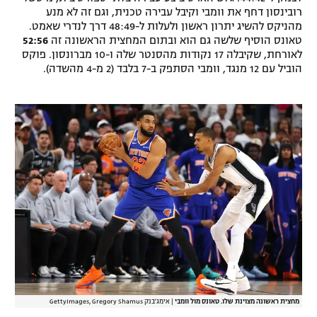
רובינסון דחף את וומבי וקיבל עבירה טכנית, וגם זה לא מנע
מהניקס להשיג יתרון ראשון ולעלות ל-48:49 דרך לנדרי שאמט.
טאונס הוסיף שלשה גם הוא ובתום המחצית הראשונה זה
52:56
לאורחת, שקיבלה 17 נקודות מהסנטר שלה ו-10 מברונסון. פוקס
הוביל עם 12 מנגד, וומבי הסתפק ב-7 בלבד (2 מ-4 מהשדה).
מחצית ראשונה מצוינת שלו. טאונס מול וומבי
|
אימג'בנק GettyImages, Gregory Shamus