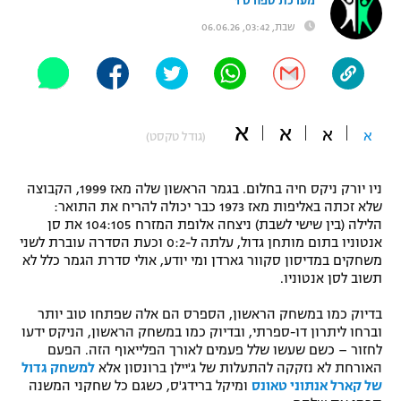
מערכת ספורט 1
"מחצית בשכונה" – פודקאסט
שבת, 03:42, 06.06.26
אופניים
ספורט מוטורי
משתתפים וזוכים בפרסים
כדורמים
א
א
א
א
תקנון משתתפים וזוכים בפרסים
(גודל טקסט)
טניס
פוטבול אמריקאי NFL
תקנון עבור פעילות אלקטרה
ניו יורק ניקס חיה בחלום. בגמר הראשון שלה מאז 1999, הקבוצה
גיימינג E-Sports
שלא זכתה באליפות מאז 1973 כבר יכולה להריח את התואר:
בייסבול MLB
תקנון עבור פעילות ספורט 1 – "מרלן"
הלילה (בין שישי לשבת) ניצחה אלופת המזרח 104:105 את סן
אנטוניו בתום מותחן גדול, עלתה ל-0:2 וכעת הסדרה עוברת לשני
ספורט אתגרי ואקסטרים
משחקים במדיסון סקוור גארדן ומי יודע, אולי סדרת הגמר כלל לא
תנאי שימוש
תשוב לסן אנטוניו.
אומנויות לחימה
בדיוק כמו במשחק הראשון, הספרס הם אלה שפתחו טוב יותר
מדיניות פרטיות
וברחו ליתרון דו-ספרתי, ובדיוק כמו במשחק הראשון, הניקס ידעו
גיימינג E-Sports
לחזור – כשם שעשו שלל פעמים לאורך הפלייאוף הזה. הפעם
האורחת לא נזקקה להתעלות של ג'יילן ברונסון אלא
למשחק גדול
תקנון פעילות ספורט 1
של קארל אנתוני טאונס
ומיקל ברידג'ס, כשגם כל שחקני המשנה