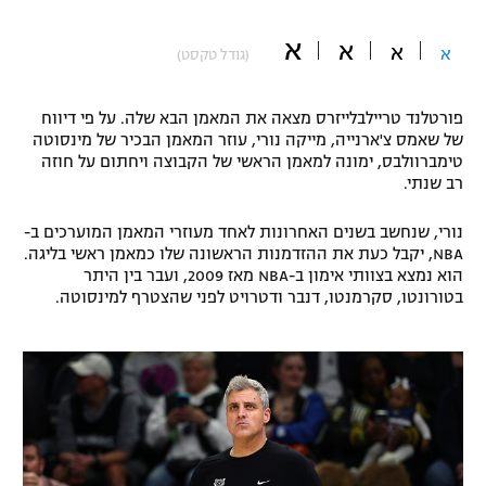
"מחצית בשכונה" – פודקאסט
א
אופניים
א
א
א
(גודל טקסט)
ספורט מוטורי
משתתפים וזוכים בפרסים
פורטלנד טריילבלייזרס מצאה את המאמן הבא שלה. על פי דיווח
של שאמס צ'ארנייה, מייקה נורי, עוזר המאמן הבכיר של מינסוטה
כדורמים
טימברוולבס, ימונה למאמן הראשי של הקבוצה ויחתום על חוזה
תקנון משתתפים וזוכים בפרסים
טניס
רב שנתי.
פוטבול אמריקאי NFL
תקנון עבור פעילות אלקטרה
נורי, שנחשב בשנים האחרונות לאחד מעוזרי המאמן המוערכים ב-
גיימינג E-Sports
בייסבול MLB
NBA, יקבל כעת את ההזדמנות הראשונה שלו כמאמן ראשי בליגה.
תקנון עבור פעילות ספורט 1 – "מרלן"
הוא נמצא בצוותי אימון ב-NBA מאז 2009, ועבר בין היתר
בטורונטו, סקרמנטו, דנבר ודטרויט לפני שהצטרף למינסוטה.
ספורט אתגרי ואקסטרים
תנאי שימוש
אומנויות לחימה
מדיניות פרטיות
גיימינג E-Sports
תקנון פעילות ספורט 1