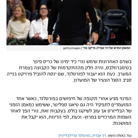
רשיון להקרנה פומבית לבית עסק
הצטרפות לחבילת הערוצים
לוח דרושים – ג'ובנט
המאמן החדש של דני אבדיה. מייקה נורי
|
gettyimages
תגיות
בשנים האחרונות שימש נורי כיד ימינו של כריס פינץ'
המגזין
בטימברוולבס, והיה חלק מההתקדמות של הקבוצה בצמרת
המערב. כעת הוא יעבור לפורטלנד, שם ינסה להוביל פרויקט בנייה
סביב הסגל הצעיר של המועדון.
המינוי מגיע אחרי תקופה של חיפושים בפורטלנד, כאשר אחד
המועמדים לתפקיד היה גם טיאגו ספליטר, ששימש כמאמן הזמני
של הבלייזרס אך עזב לשיקגו בולס. בעקבות זאת, נורי הפך לאחד
השמות המרכזיים במרוץ- וכעת, לפי הדיווח, הוא יקבל את
המושכות.
עוד באותו נושא:
דני אבדיה
,
פורטלנד טריילבלייזרס