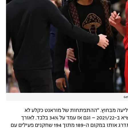
קליעה מבחוץ. "ההתפתחות של מוראנט כקלע לא
התקדמה. האחוזים שלו לשלשות הגיעו לשיא ב-2021/22 – וגם אז עמד על 34% בלבד. לאורך
הקריירה הוא קולע ב-31% לשלוש, נתון שמדרג אותו במקום ה-189 מתוך 194 שחקנים פעילים עם