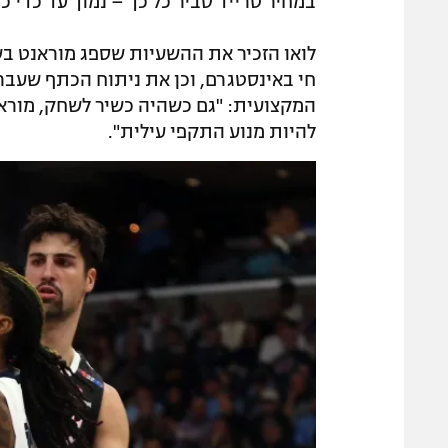
במחיר טרייד סביר כל כך – נמוך עד כדי 
לואו הזכיר את ההשעיות שספג מוראנט בש
המקצועית: "גם כשהיה כשיר לשחק, מורא
להיות מנוע התקפי עילית".