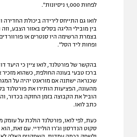
לפחות 1,000 ניסיונות".
בין מובילי הליגה בסלים באזור הצבע, ו
בצמרת הרשימה היו סנטרים או פורוורדים פ
ופחות ליד הסל".
בהקשר של פורטלנד, לואו ציין כי היעד ד
ברכז טבעי בעונה החולפת, כשהוא מזכיר 
שכנראה ישתנה אם מוראנט יהיה על המגרש
מהעונה, הפציעות הותירו את פורטלנד בלי 
הוביל את הקבוצה בזמן החזקה בכדור, והטר
כתב לואו.
כעת, לפי לואו, פורטלנד הולכת על עומק 
סקוט הנדרסון וג'רו הולידיי. עם זאת, הוא
ולשחק בכמה עמדות, השחקנים האלה לא מ