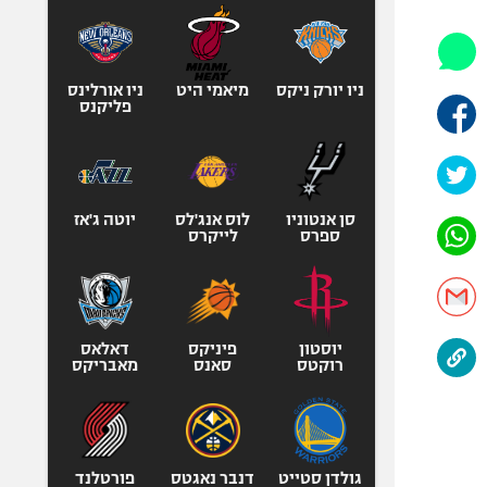
אופניים
ספורט מוטורי
כדורמים
ניו יורק ניקס
מיאמי היט
ניו אורלינס
פליקנס
פוטבול אמריקאי NFL
בייסבול MLB
ספורט אתגרי
ואקסטרים
סן אנטוניו
לוס אנג'לס
יוטה ג'אז
ספרס
לייקרס
אומנויות לחימה
גיימינג E-Sports
יוסטון
פיניקס
דאלאס
רוקטס
סאנס
מאבריקס
גולדן סטייט
דנבר נאגטס
פורטלנד