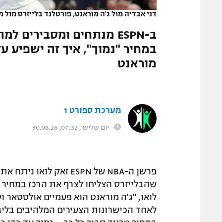
דני אבדיה מול ג'ה מוראנט, פורטלנד בלייזרס מול מ
ב-ESPN מנתחים ומסבירים 
במחיר "נמוך", איך זה ישפיע ע
מוראנט
מערכת ספורט 1
יום שלישי, 07:32, 30.06.26
פרשן ה-NBA של ESPN זאק
שהבלייזרס הצליחו לצרף את הרכז במחיר נ
לואו, "ג'ה מוראנט הוא פעמיים אולסטאר