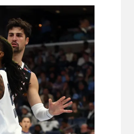
הפועל 
תקנון משתתפים וזוכים בפרסים
הפועל 
תקנון עבור פעילות אלקטרה
הפועל 
תקנון עבור פעילות ספורט 1 – "מרלן"
מכבי נ
טניס
בני יהו
גיימינג E-Sports
תנאי שימוש
מדיניות פרטיות
תקנון פעילות ספורט 1
רשיון להקרנה פומבית לבית עסק
הצטרפות לחבילת הערוצים
לוח דרושים – ג'ובנט
תגיות
המגזין