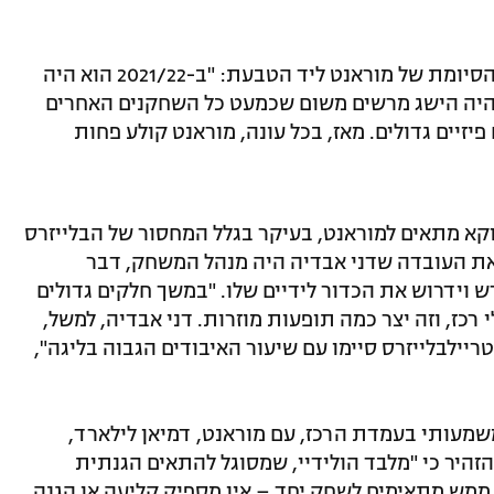
לואו גם התייחס לירידה ביכולת החדירה והסיומת של מוראנט ליד הטבעת: "ב-2021/22 הוא היה
זה היה הישג מרשים משום שכמעט כל השחקנים האחרים
יזיים גדולים. מאז, בכל עונה, מוראנט קולע פחות
ווקא מתאים למוראנט, בעיקר בגלל המחסור של הבלייזרס
את העובדה שדני אבדיה היה מנהל המשחק, דבר
 וידרוש את הכדור לידיים שלו. "במשך חלקים גדולים
רכז, וזה יצר כמה תופעות מוזרות. דני אבדיה, למשל,
יילבלייזרס סיימו עם שיעור האיבודים הגבוה בליגה",
משמעותי בעמדת הרכז, עם מוראנט, דמיאן לילארד,
 הזהיר כי "מלבד הולידיי, שמסוגל להתאים הגנתית
מש מתאימים לשחק יחד – אין מספיק קליעה או הגנה