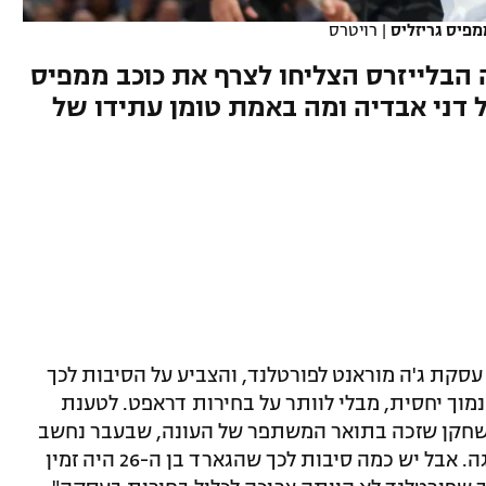
מפיס גריזליס
|
רויטרס
למה הבלייזרס הצליחו לצרף את כוכב ממפיס
ל דני אבדיה ומה באמת טומן עתידו של
 לואו ניתח את עסקת ג'ה מוראנט לפורטלנד, והצביע על הסיבות לכך
מוך יחסית, מבלי לוותר על בחירות דראפט. לטענת
 ושחקן שזכה בתואר המשתפר של העונה, שבעבר נחשב
לאחד הכישרונות הצעירים המלהיבים בליגה. אבל יש כמה סיבות לכך שהגארד בן ה-26 היה זמין