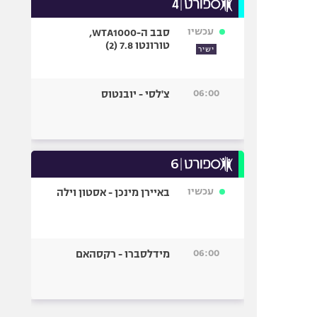
עכשיו
סבב ה-WTA1000,
טורונטו 7.8 (2)
ישיר
06:00
צ'לסי - יובנטוס
עכשיו
באיירן מינכן - אסטון וילה
06:00
מידלסברו - רקסהאם