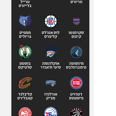
ווריורס
טרייל
בלייזרס
סקרמנטו
לוס אנג'לס
ממפיס
קינגס
קליפרס
גריזליס
מינסוטה
אוקלהומה
בוסטון
טימברוולבס
סיטי ת'אנדר
סלטיקס
דטרויט
אורלנדו
קליבלנד
פיסטונס
מג'יק
קאבלירס