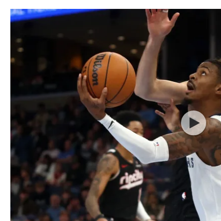
תל אביב
ליגה סינית
חיפה
ליגה ברזילאית
באר שבע
ליגות נוספות
תניה
דה