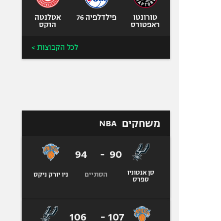
טורונטו
פילדלפיה 76
אטלנטה
ראפטורס
הוקס
לכל הקבוצות >
משחקים
NBA
94
-
90
סן אנטוניו
הסתיים
ניו יורק ניקס
ספרס
106
-
107