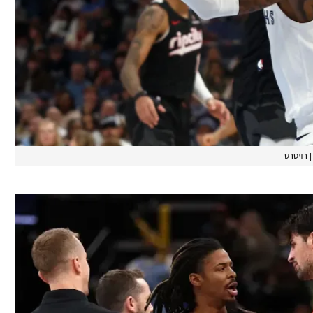
רויטרס