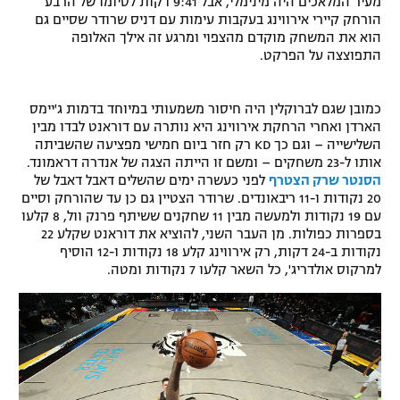
מעיר המלאכים היה מינימלי, אבל 9:41 דקות לסיומו של הרבע
הורחק קיירי אירווינג בעקבות עימות עם דניס שרודר שסיים גם
הוא את המשחק מוקדם מהצפוי ומרגע זה אילך האלופה
התפוצצה על הפרקט.
כמובן שגם לברוקלין היה חיסור משמעותי במיוחד בדמות ג'יימס
הארדן ואחרי הרחקת אירווינג היא נותרה עם דוראנט לבדו מבין
השלישייה – וגם כך KD רק חזר ביום חמישי מפציעה שהשביתה
אותו ל-23 משחקים – ומשם זו הייתה הצגה של אנדרה דראמונד.
הסנטר שרק הצטרף
לפני כעשרה ימים שהשלים דאבל דאבל של
20 נקודות ו-11 ריבאונדים. שרודר הצטיין גם כן עד שהורחק וסיים
עם 19 נקודות ולמעשה מבין 11 שחקנים ששיתף פרנק וול, 8 קלעו
בספרות כפולות. מן העבר השני, להוציא את דוראנט שקלע 22
נקודות ב-24 דקות, רק אירווינג קלע 18 נקודות ו-12 הוסיף
למרקוס אולדריג', כל השאר קלעו 7 נקודות ומטה.