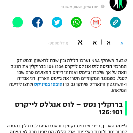
"מחצית בשכונה" – פודקאסט
יום ראשון, 06:28, 11.04.21
אופניים
ספורט מוטורי
משתתפים וזוכים בפרסים
א
כדורמים
א
א
א
(גודל טקסט)
תקנון משתתפים וזוכים בפרסים
טניס
פוטבול אמריקאי NFL
תקנון עבור פעילות אלקטרה
שבעה משחקי NBA נערכו הלילה (בין שבת לראשון) ובמשחק
המרכזי הביסה לוס אנג'לס לייקרס 101:1206 בברוקלין את הנטס
גיימינג E-Sports
בייסבול MLB
וזאת על אף שלברון ג'יימס ואנתוני דייויס הפצועים טרם שבו
תקנון עבור פעילות ספורט 1 – "מרלן"
לסגל, כשמנגד המקומיים חסרו את ג'יימס הארדן. דני אבדיה
ספורט אתגרי ואקסטרים
ו-וושינגטון וויזארדס שיחקו גם כן ו
הובסו בפיניקס
(לחצו לידיעה
תנאי שימוש
המלאה).
אומנויות לחימה
ברוקלין נטס – לוס אנג'לס לייקרס
מדיניות פרטיות
126:101
גיימינג E-Sports
ג'יימס הארדן, קיירי אירווינג וקווין דוראנט הגיעו לברוקלין במטרה
תקנון פעילות ספורט 1
לחבור יחד ולזכות באליפות, אבל הלילה הם ספגו מכה לא נעימה