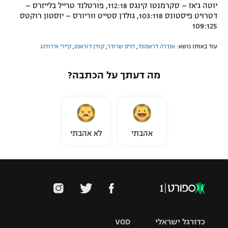
יוטה ג'אז – סקרמנטו קינגס 112:18, פורטלנד טרייל בלייזרס –
דטרויט פיסטונס 103:118, גולדן סטייט ווריורס – יוסטון רוקטס
109:125
עוד באותו נושא:
אנדרה דראמונד
,
דניס שרודר
,
קווין דוראנט
,
קיירי אירווינג
מה דעתך על הכתבה?
אהבתי
לא אהבתי
כדורגל ישראלי
VOD