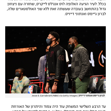
בכלל. לעיר הגיעה האלופה לוס אנג'לס לייקרס, שחזרה עם ניצחון
רשיון להקרנה פומבית לבית עסק
גדול בהתחשב בעובדה שעשתה זאת ללא שני האולסטארים שלה,
לברון ג'יימס ואנתוני דייויס.
הצטרפות לחבילת הערוצים
לוח דרושים – ג'ובנט
תגיות
המגזין
לברון ג'יימס ואנתוני דייויס
|
Jesse D. Garrabrant/NBAE via Getty Images
עד הרבע השלישי המשחק עוד היה צמוד והיתרון של האורחת