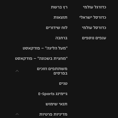
כדורגל עולמי
רץ ברשת
ליגת העל
כדורסל ישראלי
תוצאות
ליגת
ליגה לאומית
האלופות
כדורסל עולמי
לוח שידורים
ליגת ווינר
סל
גביע הטוטו
ענפים נוספים
ברחבה
ליגה
NBA
אירופית
"מעל הליגה" – פודקאסט
ליגה לאומית
ליגיונרים
טניס
יורוליג
ליגה אנגלית
"מחצית בשכונה" – פודקאסט
כדורסל נשים
גביע המדינה
כדוריד
יורוקאפ
ליגה גרמנית
משתתפים וזוכים
בפרסים
מכבי תל
נבחרת
כדורעף
אביב
ישראל
ליגה
טניס
ספרדית
תקנון משתתפים
שחייה
הפועל חולון
מכבי חיפה
וזוכים בפרסים
גיימינג E-Sports
ליגה
איטלקית
ג'ודו
הפועל
בית"ר
תנאי שימוש
תקנון עבור פעילות
ירושלים
ירושלים
אלקטרה
מדיניות פרטיות
ליגה
אגרוף