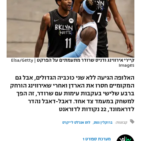
כדורסל נשים
נבחרת ישראל
יורוליג
ליגה ספרדית
טניס
VOD
מכבי תל אביב
מכבי חיפה
יורוקאפ
ליגה איטלקית
כדוריד
הפועל חולון
בית"ר ירושלים
רץ ברשת
ליגה צרפתית
כדורעף
הפועל ירושלים
מכבי תל אביב
ליגה הולנדית
קיירי אירווינג ודניס שרודר מתעמתים על הפרקט
|
Elsa/Getty
שחייה
תוצאות
Images
דני אבדיה
הפועל תל אביב
ליגה טורקית
האלופה הגיעה ללא שני כוכביה הגדולים, אבל גם
ג'ודו
הפועל חיפה
לוח שידורים
המקומיים חסרו את הארדן ואחרי שאירווינג הורחק
ליגה סינית
ברבע שלישי בעקבות עימות עם שרודר, זה הפך
אגרוף
הפועל באר שבע
למשחק במעמד צד אחד. דאבל-דאבל נהדר
ליגה ברזילאית
ברחבה
לדראמונד, 22 נקודות לדוראנט
ספורט אולימפי
מכבי נתניה
ליגות נוספות
קבוצות:
ברוקלין נטס
לוס אנג'לס לייקרס
UFC
"מעל הליגה" – פודקאסט
בני יהודה
היאבקות WWE
מערכת ספורט 1