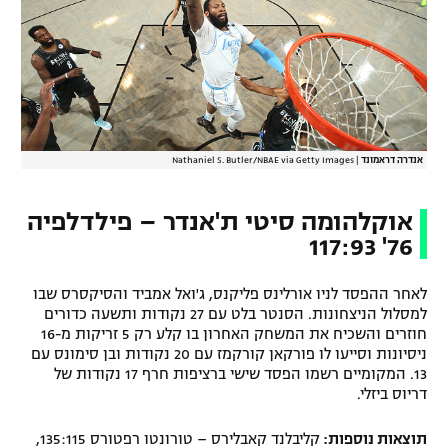
אנדרה דראמונד
|
Nathaniel S. Butler/NBAE via Getty Images
אוקלהומה סיטי ת'אנדר – פילדלפיה
76' 117:93
לאחר ההפסד לניו אורלינס פליקנס, ג'ואל אמביד והסיקסרס שבו
למסלול הניצחונות. הסנטר בלט עם 27 נקודות ותשעה כדורים
חוזרים והשכיח את המשחק האחרון בו קלע רק 5 זריקות מ-16
ניסיונות וסייעו לו פורקאן קורקמז עם 20 נקודות ובן סימונס עם
13. המקומיים רשמו הפסד שישי ברציפות חרף 17 נקודות של
דריוס ביזלי.
תוצאות נוספות:
קליבלנד קאבלירס – טורונטו רפטורס 135:115,