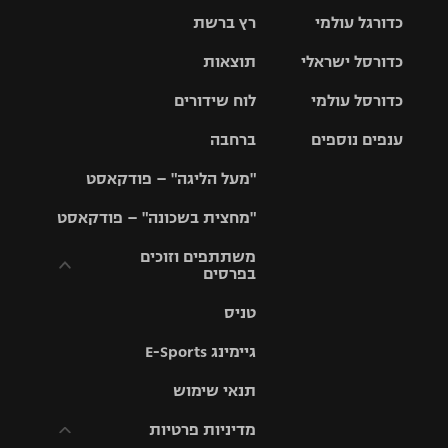
כדורגל עולמי
רץ ברשת
ליגת העל
כדורסל ישראלי
תוצאות
ליגת
ליגה לאומית
האלופות
כדורסל עולמי
לוח שידורים
ליגת ווינר
סל
גביע הטוטו
ענפים נוספים
ברחבה
ליגה
NBA
אירופית
"מעל הליגה" – פודקאסט
ליגה לאומית
ליגיונרים
טניס
יורוליג
ליגה אנגלית
"מחצית בשכונה" – פודקאסט
כדורסל נשים
גביע המדינה
כדוריד
יורוקאפ
ליגה גרמנית
משתתפים וזוכים
בפרסים
מכבי תל
נבחרת
כדורעף
אביב
ישראל
ליגה
טניס
ספרדית
תקנון משתתפים
שחייה
הפועל חולון
מכבי חיפה
וזוכים בפרסים
גיימינג E-Sports
ליגה
איטלקית
ג'ודו
הפועל
בית"ר
תנאי שימוש
תקנון עבור פעילות
ירושלים
ירושלים
אלקטרה
מדיניות פרטיות
ליגה
אגרוף