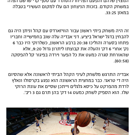
המצוין שלהם והפעם הצליחו להסתדר עם סטף קרי שרשם הצלה
במשחק הקודם. בזכות הניצחון הם עלו למקום העשירי בטבלה
רשיון להקרנה פומבית לבית עסק
במאזן 33:25.
הצטרפות לחבילת הערוצים
זה היה משחק ביתי ראשון עבור הוויזארדס עם קהל וניתן היה גם
לוח דרושים – ג'ובנט
להבחין בדגל ישראל ביציע. דני אבדיה עלה שוב בחמישייה וחבריו
פתחו בסערה והוליכו 20:38 ברבע הראשון, כשלרוקי היו כבר 6
נק' אחרי 6 דק' והעלה את קבוצתו ליתרון גדול 9:20, אלא
תגיות
שהאורחת סגרה כמעט את כל הפער וירדה בפיגור קל להפסקה
(60:58).
המגזין
אבדיה התרגש מלשחק לעיני הקהל הביתי לראשונה אלא שהסיום
היה די טראגי. כבר במחצית הראשונה הוא נפגע בקרסולו ונאלץ
לרדת מהפרקט על כיסא גלגלים וייתכן שסיים את עונת הרוקי
שלו. הוא הספיק לשחק כמעט 14 דק' בהן תרם גם 3 ריב'.