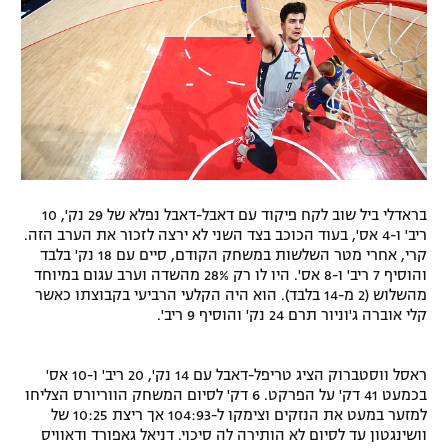
בראדלי ביל שוב לקח פיקוד עם דאבל-דאבל נפלא של 29 נק', 10
ריב' ו-4 אס', בעוד הכוכב בצד השני לא ירצה לזכור את הערב הזה.
קרי, אחרי מטר השלשות במשחק הקודם, סיים עם 18 נק' בלבד
והוסיף 7 ריב' ו-8 אס'. היו לו רק 28% מהשדה וערב עגום במיוחד
מהשלוש (2 מ-14 בלבד). הוא היה הקלעי הרביעי בקבוצתו כאשר
קלי אוברה ג'וניור תרם 24 נק' והוסיף 9 ריב'.
ראסל ווסטברוק הציג טריפל-דאבל עם 14 נק', 20 ריב' ו-10 אס'
בכמעט 41 דק' על הפרקט. 6 דק' לסיום המשחק הווריורס הצליחו
למזער במעט את הנזקים וצימקו ל-104:93 אך ריצת 10:25 של
וושינגטון עד לסיום לא הותירה לה סיכוי. דניאל גאפורד ודאוויס