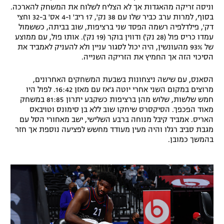
וניסה זריקה מהאגדות אך לא הצליח לשלוח את המשחק להארכה.
בסוף, למרות ערב כביר שלו עם 38 נק', 17 ריב' ו-4 אס' ב-32 וחצי
דק', פילדלפיה רשמה הפסד שני ברציפות, שוב בביתה, כששמול
עמדו כריס פול (28 נק') ודווין בוקר (19 נק'). אותו פול, עם ממוצע
של 93% מהעונשין, היה יכול לסגור עניין ולא להעניק לאמביד את
הסיכוי הזה אך החמיץ את הזריקה השנייה.
הסאנס, עם שישה ניצחונות בשבעת המשחקים האחרונים,
מרוצים במקום השני אחרי יוטה ג'אז עם מאזן 16:42. לפול היו
חמש שלשות, שלוש מהן ברציפות כשקבע יתרון 81:85 במשחק
מאוד הפכפך. הסיקסרס שיחקו שוב ללא בן סימונס וטויבאס
האריס. אמביד קיבל מנוחה ברבע השלישי, ישב מאחורי הסל עם
מגבת סביב רגלו והיה מעין מעודד מחשש לפציעה נוספת אך חזר
בהמשך כמובן.