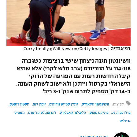
כדורסל נשים
נבחרת ישראל
יורוליג
ליגה ספרדית
טניס
VOD
מכבי תל אביב
מכבי חיפה
יורוקאפ
ליגה איטלקית
כדוריד
הפועל חולון
בית"ר ירושלים
רץ ברשת
ליגה צרפתית
כדורעף
דני אבדיה
|
Curry finally gWill Newton/Getty Images
הפועל ירושלים
מכבי תל אביב
ליגה הולנדית
וושינגטון חגגה ניצחון שישי ברציפות כשגברה
שחייה
תוצאות
דני אבדיה
הפועל תל אביב
114:118 על הווריורס (ערב חלש לקרי) אלא שהיא
ליגה טורקית
קיבלה חדשות רעות עם הפגיעה של הרוקי
ג'ודו
הפועל חיפה
לוח שידורים
הישראלי בקרסול וייתכן ולא ישוב לשחק העונה.
ליגה סינית
ב-14 דק' הספיק לתרום 6 נק' ו-3 ריב'
אגרוף
הפועל באר שבע
ליגה ברזילאית
ברחבה
קבוצות:
וושינגטון וויזארדס
גולדן סטייט ווריורס
יוטה ג'אז
יוסטון רוקטס
ספורט אולימפי
מכבי נתניה
פילדלפיה 76
פיניקס סאנס
קליבלנד קאבלירס
לוס אנג'לס קליפרס
ממפיס
ליגות נוספות
UFC
גריזליס
"מעל הליגה" – פודקאסט
בני יהודה
היאבקות WWE
מערכת ספורט 1