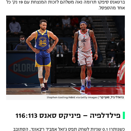
ברטאנס סיפקו תרומה נאה משלהם לזכות המנצחת עם 19 נק' כל
אחד מהספסל.
בראדלי ביל, סטף קרי
|
Stephen Gosling/NBAE via Getty Images
פילדלפיה – פיניקס סאנס 116:113
כשנותרו 0.1 שניות לשחק תפס ג'ואל אמביד ריבאונד, הסתובב