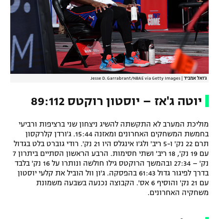
ג'ואל אמביד
|
Jesse D. Garrabrant/NBAE via Getty Images
יוטה ג'אז – יוסטון רוקטס 89:112
מוליכת המערב לא התקשתה להשיג ניצחון שני ברציפות ורביעי
בחמשת המשחקים האחרונים ומאזנה 15:44. ג'ורדן קלרקסון
תרם 22 נק' ו-5 ריב' ולג'ו אינגלס היו 21 נק'. רודי גוברט בלט בגדול
עם 19 נק', 18 ריב' ושתי חסימות. הרבע הראשון הסתיים ביתרון 7
נק' – 27:34 ובהמשך הרוקטס גילו חולשה ונותרו על 16 נק' בלבד
בדרך לפיגור גדול 61:43 בהפסקה. ג'ון וול הוביל את קלעי יוסטון
עם 21 נק' והוסיף 6 אס'. הקבוצה נכנעה בשבעה משמונת
משחקיה האחרונים.