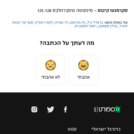
סקרמנטו קינגס
– מינסוטה טימברוולבס 125:128
עוד באותו נושא:
בראדלי ביל
,
ג'ה מוראנט
,
דני אבדיה
,
לוקה דונצ'יץ'
,
סטף קרי
,
קוואי
לנארד
,
קולין סקסטון
,
ראסל ווסטברוק
מה דעתך על הכתבה?
אהבתי
לא אהבתי
כדורגל ישראלי
VOD