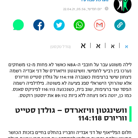
"מחצית בשכונה" – פודקאסט
יום חמישי, 05:56, 22.04.21
אופניים
ספורט מוטורי
משתתפים וזוכים בפרסים
כדורמים
א
א
א
א
תקנון משתתפים וזוכים בפרסים
(גודל טקסט)
טניס
פוטבול אמריקאי NFL
תקנון עבור פעילות אלקטרה
לילה משוגע עבר על חובבי ה-NBA כאשר לא פחות מ-12 משחקים
גיימינג E-Sports
נערכו בין רביעי לחמישי. וושינגטון וויזארדס של דני אבדיה רשמה
בייסבול MLB
תקנון עבור פעילות ספורט 1 – "מרלן"
ניצחון שישי ברציפות כשגברה 114:118 על גולדן סטייט ווריורס
אלא שהרוקי הישראלי ספג פציעה לא פשוטה. פילדלפיה רשמה
ספורט אתגרי ואקסטרים
הפסד שני ברציפות, שוב בית, כשנכנעה 116:113 לפיניקס סאנס.
תנאי שימוש
כמו כן, יוטה ג'אז ניצחה ללא ביות 89:112 את יוסטון רוקטס.
אומנויות לחימה
וושינגטון וויזארדס – גולדן סטייט
מדיניות פרטיות
גיימינג E-Sports
ווריורס 114:118
תקנון פעילות ספורט 1
חלום הפלייאוף של דני אבדיה וחבריו בהחלט בחיים בזכות הכושר