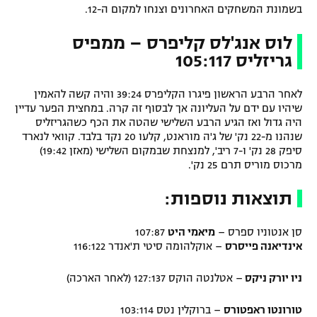
בשמונת המשחקים האחרונים וצנחו למקום ה-12.
לוס אנג'לס קליפרס – ממפיס
גריזליס 105:117
לאחר הרבע הראשון פיגרו הקליפרס 39:24 והיה קשה להאמין
שיהיו עם ידם על העליונה אך לבסוף זה קרה. במחצית הפער עדיין
היה גדול ואז הגיע הרבע השלישי שהטה את הכף כשהגריזליס
שנהנו מ-22 נק' של ג'ה מוראנט, קלעו 20 נקד בלבד. קוואי לנארד
סיפק 28 נק' ו-7 ריב', למנצחת שבמקום השלישי (מאזן 19:42)
מרכוס מוריס תרם 25 נק'.
תוצאות נוספות:
סן אנטוניו ספרס –
מיאמי היט
107:87
אינדיאנה פייסרס
– אוקלהומה סיטי ת'אנדר 116:122
ניו יורק ניקס
– אטלנטה הוקס 127:137 (לאחר הארכה)
טורונטו ראפטורס
– ברוקלין נטס 103:114