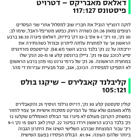
דאלאס מאבריקס – דטרויט
פיסטונס 117:127
לוקה דונצ'יץ' הוביל את חבריו שוב למסלול אחרי שני הפסדים
רצופים (מאזן 31:26) כשהיה רחוק כפסע מטריפל-דאבל, שימו לב:
30 נק', 10 ריב' ו-9 אס' ב-33 דק' בידיוק. דאלאס פיגרה 36:33 ברבע
הראשון אך עד למחצית עלתה ליתרון ובגדול כשהותירה את
יריבתה על 22 נק' בלבד ברבע השני (58:67). קריסטפס פורזינגיס
סייע לכוכב עם 19 נק'. ג'יילן ברונסון קלע 18 מ-20 הנק' שלו
במחצית הראשונה. 26 נק' של ג'רמי גרנט (15 מהן ברבע הראשון)
לא הספיקו למפסידה. הכוכב, אגב, סבל מבעיית עבירות די מהר.
קליבלנד קאבלירס – שיקגו בולס
105:121
קולין סקסטון קלע 30 נק', דריוס גרלנד הוסיף 25 והקאבלירס
(ללא מאמנם שלא עמד על הפרקט מסיבות אישיות אך צפוי לחזור
במשחק הקרוב) מעולם לא פיגרו נגד הבולס האומללים שקלעו 12
נק' בלבד ברבע הראשון וירדו בפיגור 22. קווין לאב רשם 15 נק' ו-9
ריב' עבור המנצחת שברבע השלישי השיגו את היתרון הגבוה
ביותר שלהם העונה: 61:94. הבולס הפסידו בפעם השישית