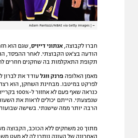
Adam Pantozzi/NBAE via Getty Images
|
–
חברו לקבוצה,
אנתוני דייויס
, שגם הוא חז
הודעה בצ'אט הקבוצתי. לאחר ההפסד, הוא 
תקופת התאקלמות בה שחקנים חוזרים לרו
מאמן האלופה
פרנק ווגל
עודד את לברון ל
כנראה שאף 
שנפצעתי. הייתם יכולים לראות את השעות
הרבה יותר ממה שישנתי. בשישה שבועות 
מתוך 20 משחקים ללא הכוכב, הקבוצ
האחרונה של העונה נותרו לה לא מעט משח