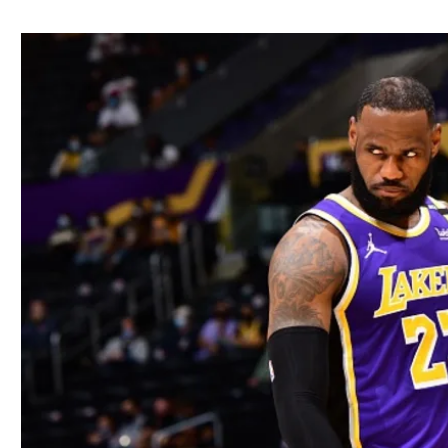
ל אביב
ליגה טורקית
תל אביב
ליגה סינית
חיפה
ליגה ברזילאית
באר שבע
ליגות נוספות
תניה
דה