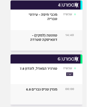
עכשיו
מכבי חיפה - עירוני
טבריה
14:40
טוונטה (למקין) -
דונאיסקה סטרדה
עכשיו
טורניר הפאדל, לונדון 7.8
ישיר
00:00
מגזין טניס גברים 6.8