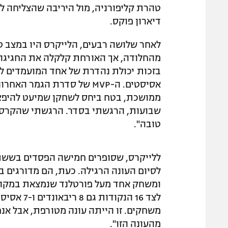
טהרת קליפורניה, מול היריבה שהצליחה ל
דיארון פוקס.
אסיסטים. ה-MVP של סדרת ה
ממושכת, בטח ביחס לשחקן שמיעט להיפצ
שבועות, הרגשתי בסדר. הרגשתי שהקרסול
טובה".
ללייקרס, שסופרים חמישה הפסדים בששת
לסיום העונה הרגילה. כעת, הם מדורגים
ומשחק אחד מעל פורטלנד שנמצאת במקום 
לצד 16 הנ
משחקים. זו הייתה עונה מטורפת, אבל אנח
מהעונה הזו".