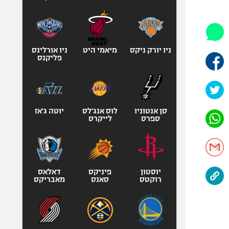
היאבקות WWE
אופניים
ספורט מוטורי
כדורמים
ניו יורק ניקס
מיאמי היט
ניו אורלינס
פליקנס
פוטבול אמריקאי NFL
בייסבול MLB
ספורט אתגרי
ואקסטרים
סן אנטוניו
לוס אנג'לס
יוטה ג'אז
ספרס
לייקרס
אומנויות לחימה
גיימינג E-Sports
יוסטון
פיניקס
דאלאס
רוקטס
סאנס
מאבריקס