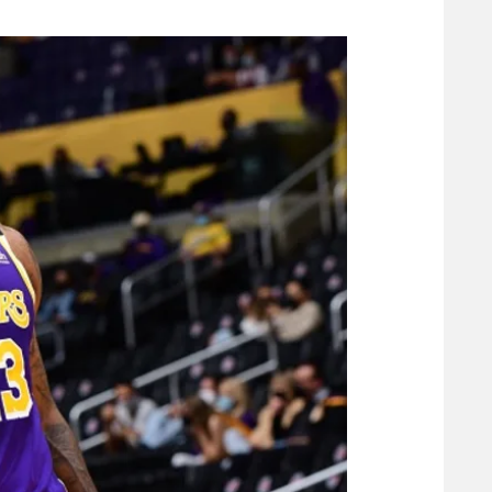
משתתפים וזוכים בפרסים
מכבי ת
הפועל 
תקנון משתתפים וזוכים בפרסים
הפועל 
תקנון עבור פעילות אלקטרה
הפועל 
תקנון עבור פעילות ספורט 1 – "מרלן"
מכבי נ
טניס
בני יהו
גיימינג E-Sports
תנאי שימוש
מדיניות פרטיות
תקנון פעילות ספורט 1
רשיון להקרנה פומבית לבית עסק
הצטרפות לחבילת הערוצים
לוח דרושים – ג'ובנט
תגיות