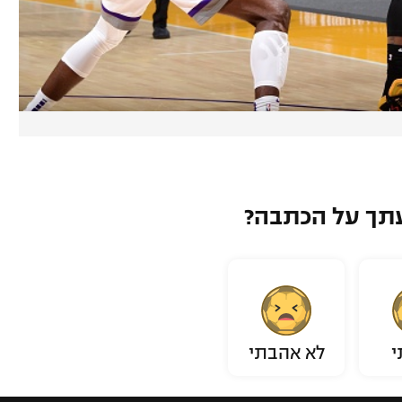
תך על הכתבה?
י
לא אהבתי