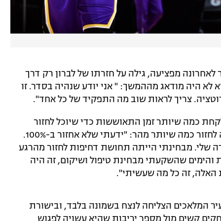
ר לאחרונה מפציעה, גילה על חזרתו של לברון רק דרך
לא היה מודאג מההמשך: " אני יודע שנהיה בסדר. זו
טציה. צריך לראות שוב מה התפקיד של כל אחד".
קחת כמה שיותר זמן התאוששות כדי שיוכל לחזור
לפרקט במיטבו. מבחינת השחקן, הוא רצה לחזור כמה שיותר מהר: "ידעתי שלא אחזור ב-100%.
פעם לא אחזור ל-100% בקריירה שלי. מבחינתי הייתה תחושת דחיפות לחזור מהרגע
 והימים שהשקעתי מבחינת טיפול ושיקום, זה היה
האלה, זה כל מה שעשיתי".
ה מעיר המלאכים הצליחה לנצח בשמונה בלבד, ובישורת
קים קשים מול מספר יריבות שהיא עשויה לפגוש