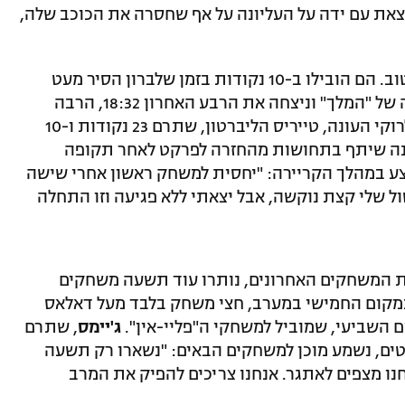
צאת עם ידה על העליונה על אף שחסרה את הכוכב שלה,
לאחר שלושה רבעים, הלייקרס היו במצב טוב. הם הובילו ב-10 נקודות בזמן שלברון הסיר מעט
מהחלודה, אך האורחת קלקלה את החגיגה של "המלך" וניצחה את הרבע האחרון 18:32, הרבה
בזכות יכולת נהדרת של אחד המועמדים לרוקי העונה, טייריס הליברטון, שתרם 23 נקודות ו-10
גמר האחרונה שיתף בתחושות מהחזרה לפרקט לאחר תקופה
ע במהלך הקריירה: "יחסית למשחק ראשון אחרי שישה
 שלי קצת נוקשה, אבל יצאתי ללא פגיעה וזו התחלה
 המשחקים האחרונים, נותרו עוד תשעה משחקים
 במקום החמישי במערב, חצי משחק בלבד מעל דאלאס
השביעי, שמוביל למשחקי ה"פליי-אין".
ג'יימס
, שתרם
קודות גם 8 ריבאונדים ו-7 אסיסטים, נשמע מוכן למשחקים הבאים: "נשארו רק תשעה
נו מצפים לאתגר. אנחנו צריכים להפיק את המרב