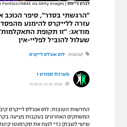
לברון ג'יימס
|
 Pantozzi/NBAE via Getty Images
המגזין
"הרגשתי בסדר", סיפר הכוכב 
עזרה ללייקרס להימנע מהפסד 
מודאג: "זו תקופת התאקלמות".
שעלול להוביל לפליי-אין
קבוצות:
לוס אנג'לס לייקרס
מערכת ספורט 1
שבת, 13:15, 01.05.21
המשחקים האחרונים בעקבות פציעה בקרסול
שישי לשבת) כדי לנצח את סקרמנטו קינגס. א