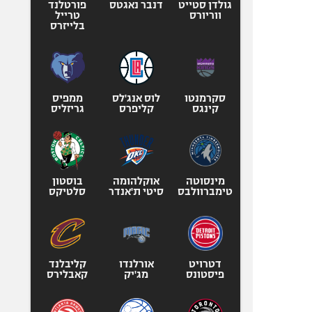
גולדן סטייט
דנבר נאגטס
פורטלנד
ווריורס
טרייל
בלייזרס
סקרמנטו
לוס אנג'לס
ממפיס
קינגס
קליפרס
גריזליס
מינסוטה
אוקלהומה
בוסטון
טימברוולבס
סיטי ת'אנדר
סלטיקס
דטרויט
אורלנדו
קליבלנד
פיסטונס
מג'יק
קאבלירס