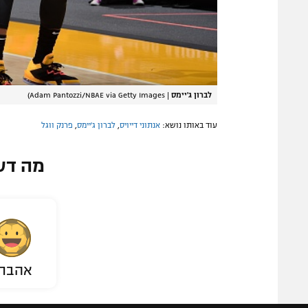
לברון ג'יימס
|
Adam Pantozzi/NBAE via Getty Images)
עוד באותו נושא:
אנתוני דייויס
,
לברון ג'יימס
,
פרנק ווגל
מה דע
אהבת