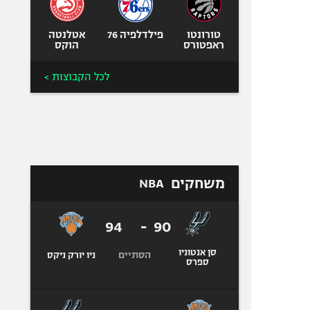
טורונטו
פילדלפיה 76
אטלנטה
ראפטורס
הוקס
לכל הקבוצות >
משחקים
NBA
94
-
90
סן אנטוניו
הסתיים
ניו יורק ניקס
ספרס