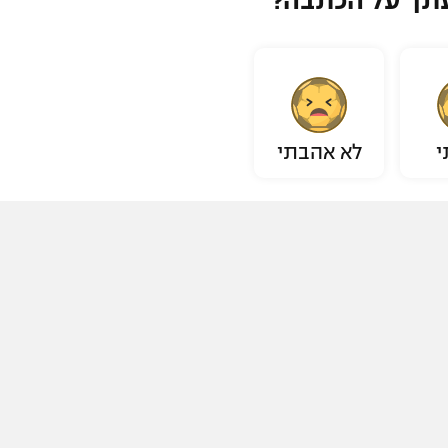
תך על הכתבה?
י
לא אהבתי