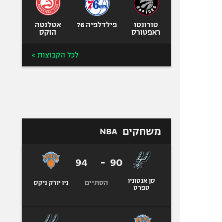
טורונטו
פילדלפיה 76
אטלנטה
ראפטורס
הוקס
לכל הקבוצות >
משחקים
NBA
94
-
90
סן אנטוניו
הסתיים
ניו יורק ניקס
ספרס