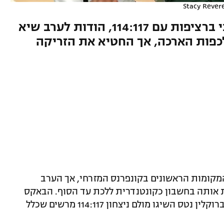
Stacy Rever
הבאקס הנחילו לנטס הפסד שני ברציפות עם 114:117, הודות לערב שיא
. KD היה יכול לכפות הארכה, אך החטיא את הזריקה
המקומות הראשונים בקונפרנס המזרחי, אך הערב
ת אותה בחשבון כקונטנדרית ללכת עד הסוף. הבאקס
אירחו בפייסרב פורום את מוליכת המזרח ברוקלין נטס השיגו מולם ניצחון 114:117 מרשים שכלל