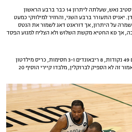
הפתיחה הייתה שייכת דווקא לחבורה של סטיב נאש, שעלתה ליתרון 14 כבר ברבע הראשון
ן. יאניס התעורר ברבע השני, והחזיר למילווקי כמעט
מרה על היתרון, אך דוראנט דאג לשמור את הנטס
בעניינים ואף קיבלה הזדמנות לכפות הארכה, אך KD החטיא מקשת השלוש ולא הצליח למנוע הפסד
אנטטוקומפו היה כמובן השחקן הצטיין עם 49 נקודות, 8 ריבאונדים ו-3 חסימות, כריס מילדטון
תרם 26. מנגד דוראנט הפציץ עם 42, אך כאמור זה לא הספיק לברוקלין, מלבדו קיירי הוסיף 20