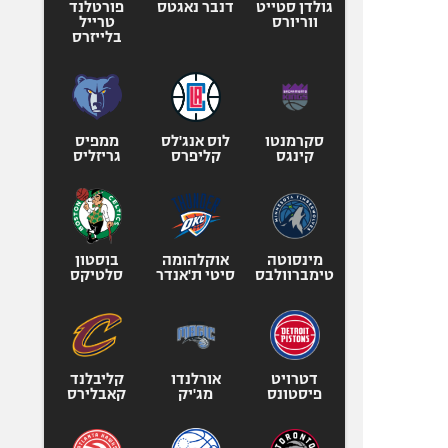
גולדן סטייט
דנבר נאגטס
פורטלנד
ווריורס
טרייל
בלייזרס
סקרמנטו
לוס אנג'לס
ממפיס
קינגס
קליפרס
גריזליס
מינסוטה
אוקלהומה
בוסטון
טימברוולבס
סיטי ת'אנדר
סלטיקס
דטרויט
אורלנדו
קליבלנד
פיסטונס
מג'יק
קאבלירס