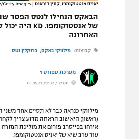
יאניס אנטטוקומפו, קווין דוראנט
|
e/Getty Images
המגזין
של אנטטוקומפו
האחרונה
קבוצות:
מילווקי באקס
ברוקלין נטס
מערכת ספורט 1
יום שני, 01:02, 03.05.21
מילווקי כנראה כבר לא תסיים אחד משני 
(ראשון) היא שוב הראתה מדוע צריך לקח
עוד ערב שיא של יאניס אנטטוקומפו.