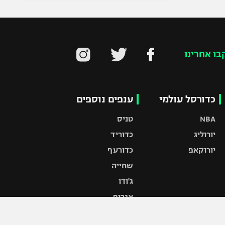
בו אחרינו
כדורסל עולמי
ענפים נוספים
NBA
טניס
יורוליג
כדוריד
יורוקאפ
כדורעף
שחייה
ג'ודו
אגרוף
ספורט אולימפי