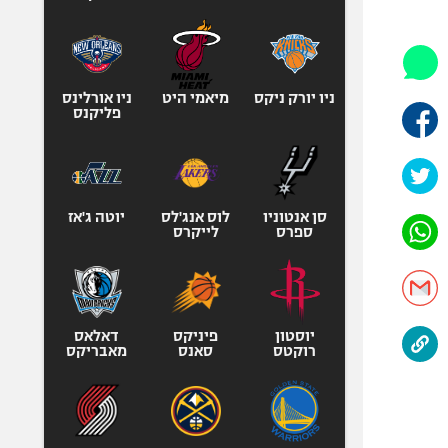
היאבקות WWE
אופניים
ספורט מוטורי
כדורמים
ניו יורק ניקס
מיאמי היט
ניו אורלינס
פליקנס
פוטבול אמריקאי NFL
בייסבול MLB
ספורט אתגרי
ואקסטרים
סן אנטוניו
לוס אנג'לס
יוטה ג'אז
ספרס
לייקרס
אומנויות לחימה
גיימינג E-Sports
יוסטון
פיניקס
דאלאס
רוקטס
סאנס
מאבריקס