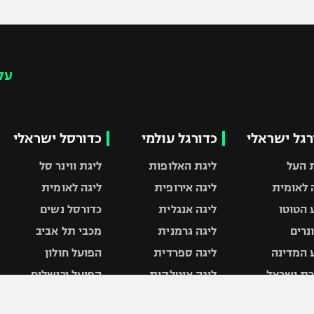
עק
רגל ישראלי
כדורגל עולמי
כדורסל ישראלי
 העל
ליגת האלופות
ליגת ווינר סל
 לאומית
ליגה אירופית
ליגה לאומית
 הטוטו
ליגה אנגלית
כדורסל נשים
ונרים
ליגה גרמנית
מכבי תל אביב
 המדינה
ליגה ספרדית
הפועל חולון
ת ישראל
ליגה איטלקית
הפועל ירושלים
 חיפה
ליגה צרפתית
דני אבדיה