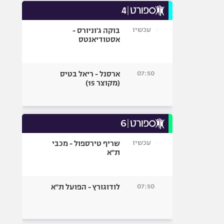
עכשיו
בוקה ג'וניורס -
אסטודיאנטס
07:50
ארסנל - ריאל בטיס
(מקוצר 15)
עכשיו
שריף טירספול - מכבי
ת"א
07:50
לודוגורץ - הפועל ת"א