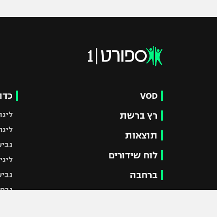
VOD
כדו
רץ ברשת
ליגת
ליגה
תוצאות
גביע
לוח שידורים
ליגי
ברחבה
גביע
נבחר
"מעל הליגה" – פודקאסט
מכבי
"מחצית בשכונה" – פודקאסט