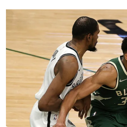
ל אביב
ליגה טורקית
תל אביב
ליגה סינית
חיפה
ליגה ברזילאית
באר שבע
ליגות נוספות
תניה
דה