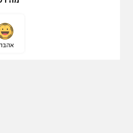
מה דע
אהבת