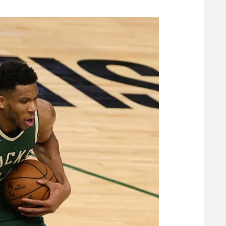
משתתפים וזוכים בפרסים
מכבי ת
הפועל 
תקנון משתתפים וזוכים בפרסים
הפועל 
תקנון עבור פעילות אלקטרה
הפועל 
תקנון עבור פעילות ספורט 1 – "מרלן"
מכבי נ
טניס
בני יהו
גיימינג E-Sports
תנאי שימוש
מדיניות פרטיות
תקנון פעילות ספורט 1
רשיון להקרנה פומבית לבית עסק
הצטרפות לחבילת הערוצים
לוח דרושים – ג'ובנט
תגיות