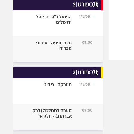
עכשיו
הפועל ר"ג - הפועל
ירושלים
07:50
מכבי חיפה - עירוני
טבריה
עכשיו
מיורקה - פ.ס.ז'
07:50
סערה בממלכה (ברק
אברמוב) - חלק א'