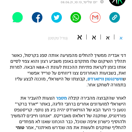
יום שלישי, 10:13, 08.06.21
"מחצית בשכונה" – פודקאסט
אופניים
ספורט מוטורי
משתתפים וזוכים בפרסים
א
א
א
א
(גודל טקסט)
כדורמים
תקנון משתתפים וזוכים בפרסים
טניס
פוטבול אמריקאי NFL
דני אבדיה ממשיך להחלים מהפציעה אותה ספג בקרסול, כאשר
תקנון עבור פעילות אלקטרה
תהליך השיקום שלו מתקדם באופן משביע רצון והוא צפוי לסיים
אותו בזמן לקראת פתיחת ההכנות לעונת ה-NBA הבאה. למרות
גיימינג E-Sports
בייסבול MLB
זאת, בשבועות האחרונים צצו דיווחים על טרייד אפשרי
תקנון עבור פעילות ספורט 1 – "מרלן"
ש
וושינגטון וויזארדס
, קבוצתו של הישראלי, מוכנה לבצע עליו
ספורט אתגרי ואקסטרים
בתמורה לשחקן אחר.
תנאי שימוש
אומנויות לחימה
לאחר שהקבוצה מהבירה קיבלה
מספר
הצעות להעביר את
הישראלי למועדונים אחרים ברחבי הליגה, באתר "יארד ברקר"
מדיניות פרטיות
נטען כי היעד הבא של הוויזארדס יהיה ביג מן נוסף: קריסטפס
גיימינג E-Sports
פורזינגיס, שחקנה של דאלאס מאבריקס. "אנחנו חייבים להמשיך
ולהוסיף כישרון איפה שנוכל, כבר הוכחנו שאנו לא מפחדים
תקנון פעילות ספורט 1
להחליף שחקנים ולעשות את מה שנדרש מאיתנו", אמר
טומי