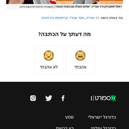
ראסל ווסטברוק ודני אבדיה. ישתפו פעולה גם בעונה הבאה?
|
Julio Aguilar/Getty Images
עוד באותו נושא:
דני אבדיה
,
טומי שפרד
,
קריסטפס פורזינגיס
מה דעתך על הכתבה?
אהבתי
לא אהבתי
כדורגל ישראלי
VOD
כדורגל עולמי
רץ ברשת