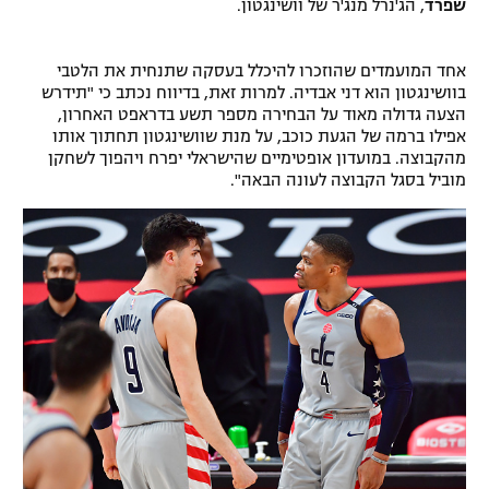
שפרד
, הג'נרל מנג'ר של וושינגטון.
רשיון להקרנה פומבית לבית עסק
אחד המועמדים שהוזכרו להיכלל בעסקה שתנחית את הלטבי
הצטרפות לחבילת הערוצים
בוושינגטון הוא דני אבדיה. למרות זאת, בדיווח נכתב כי "תידרש
הצעה גדולה מאוד על הבחירה מספר תשע בדראפט האחרון,
לוח דרושים – ג'ובנט
אפילו ברמה של הגעת כוכב, על מנת שוושינגטון תחתוך אותו
מהקבוצה. במועדון אופטימיים שהישראלי יפרח ויהפוך לשחקן
מוביל בסגל הקבוצה לעונה הבאה".
תגיות
המגזין