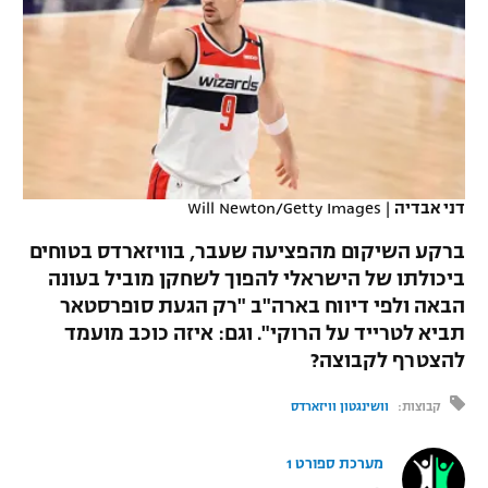
כדורסל נשים
נבחרת ישראל
יורוליג
ליגה ספרדית
טניס
VOD
מכבי תל אביב
מכבי חיפה
יורוקאפ
ליגה איטלקית
כדוריד
הפועל חולון
בית"ר ירושלים
רץ ברשת
ליגה צרפתית
כדורעף
הפועל ירושלים
מכבי תל אביב
ליגה הולנדית
דני אבדיה
|
Will Newton/Getty Images
שחייה
תוצאות
דני אבדיה
הפועל תל אביב
ברקע השיקום מהפציעה שעבר, בוויזארדס בטוחים
ליגה טורקית
ג'ודו
ביכולתו של הישראלי להפוך לשחקן מוביל בעונה
הפועל חיפה
לוח שידורים
הבאה ולפי דיווח בארה"ב "רק הגעת סופרסטאר
ליגה סינית
אגרוף
תביא לטרייד על הרוקי". וגם: איזה כוכב מועמד
הפועל באר שבע
להצטרף לקבוצה?
ליגה ברזילאית
ברחבה
ספורט אולימפי
מכבי נתניה
קבוצות:
וושינגטון וויזארדס
ליגות נוספות
UFC
"מעל הליגה" – פודקאסט
בני יהודה
מערכת ספורט 1
היאבקות WWE