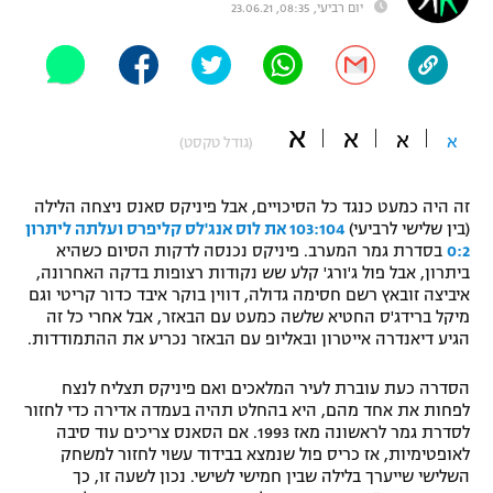
יום רביעי, 08:35, 23.06.21
"מחצית בשכונה" – פודקאסט
אופניים
ספורט מוטורי
משתתפים וזוכים בפרסים
א
א
א
א
(גודל טקסט)
כדורמים
תקנון משתתפים וזוכים בפרסים
טניס
פוטבול אמריקאי NFL
זה היה כמעט כנגד כל הסיכויים, אבל פיניקס סאנס ניצחה הלילה
תקנון עבור פעילות אלקטרה
(בין שלישי לרביעי)
103:104 את לוס אנג'לס קליפרס ועלתה ליתרון
0:2
בסדרת גמר המערב. פיניקס נכנסה לדקות הסיום כשהיא
גיימינג E-Sports
בייסבול MLB
ביתרון, אבל פול ג'ורג' קלע שש נקודות רצופות בדקה האחרונה,
תקנון עבור פעילות ספורט 1 – "מרלן"
איביצה זובאץ רשם חסימה גדולה, דווין בוקר איבד כדור קריטי וגם
ספורט אתגרי ואקסטרים
מיקל ברידג'ס החטיא שלשה כמעט עם הבאזר, אבל אחרי כל זה
תנאי שימוש
הגיע דיאנדרה אייטרון ובאליופ עם הבאזר נכריע את ההתמודדות.
אומנויות לחימה
הסדרה כעת עוברת לעיר המלאכים ואם פיניקס תצליח לנצח
מדיניות פרטיות
לפחות את אחד מהם, היא בהחלט תהיה בעמדה אדירה כדי לחזור
גיימינג E-Sports
לסדרת גמר לראשונה מאז 1993. אם הסאנס צריכים עוד סיבה
לאופטימיות, אז כריס פול שנמצא בבידוד עשוי לחזור למשחק
תקנון פעילות ספורט 1
השלישי שייערך בלילה שבין חמישי לשישי. נכון לשעה זו, כך