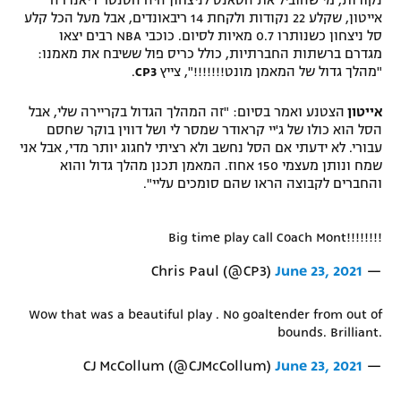
אייטון, שקלע 22 נקודות ולקחת 14 ריבאונדים, אבל מעל הכל קלע
סל ניצחון כשנותרו 0.7 מאיות לסיום. כוכבי NBA רבים יצאו
מגדרם ברשתות החברתיות, כולל כריס פול ששיבח את מאמנו:
"מהלך גדול של המאמן מונט!!!!!!!", צייץ
CP3
.
אייטון
הצטנע ואמר בסיום: "זה המהלך הגדול בקריירה שלי, אבל
הסל הוא כולו של ג'יי קראודר שמסר לי ושל דווין בוקר שחסם
עבורי. לא ידעתי אם הסל נחשב ולא רציתי לחגוג יותר מדי, אבל אני
שמח ונותן מעצמי 150 אחוז. המאמן תכנן מהלך גדול והוא
והחברים לקבוצה הראו שהם סומכים עליי".
Big time play call Coach Mont!!!!!!!!
June 23, 2021
— Chris Paul (@CP3)
Wow that was a beautiful play . No goaltender from out of
bounds. Brilliant.
June 23, 2021
— CJ McCollum (@CJMcCollum)