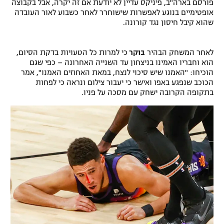
פורסם בארה"ב, פיניקס עדיין לא יודעת אם זה יקרה, אבל בקבוצה
רשיון להקרנה פומבית לבית עסק
אופטימיים בנוגע לאפשרות שישוחרר לאחר כשבוע לאור העובדה
שהוא קיבל חיסון נגד קורונה.
הצטרפות לחבילת הערוצים
לאחר המשחק הבהיר
בוקר
כי למרות כל הטעויות בדקת הסיום,
לוח דרושים – ג'ובנט
הוא וחבריו האמינו בניצחון עד השנייה האחרונה – כפי שגם
הוכיחו: "האמנו שיש סיכוי לנצח, במאת האחוזים האמנו", אמר
הכוכב שנפגע באפו ואישר כי יעבור צילום ונראה כי לפחות
תגיות
בתקופה הקרובה ישחק עם מסכה על פניו.
המגזין