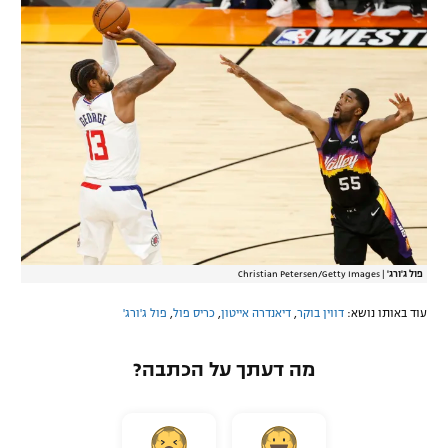
פול ג'ורג'
|
Christian Petersen/Getty Images
עוד באותו נושא:
דווין בוקר
,
דיאנדרה אייטון
,
כריס פול
,
פול ג'ורג'
מה דעתך על הכתבה?