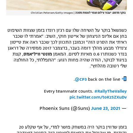
בוקר מדמם. יעבור צילום וצפוי לעטות מסכה
|
Christian Petersen/Getty Images
כשנשאל בוקר על השיחה שלו עם רג'ון רונדו בזמן שצוות השיפוט
בחן אם אליופ הניצחון של אייטון חוקי, השיב: "אמרתי לו שכבר
ראיתי את הסרט הזה" וכמובן התכוון לכך שכבר ראה את טייסון
צ'נדלר מבצע מהלך דומה בעבר, בדצמבר 2017 ממסירה של דראגן
בנדר כשנותרו 0.6 מאיות לסיום. המאמן
מונטי וויליאמס
, קצת
בניגוד לבוקר, הודה שהיה פחות רגוע: "התפללתי, כל החולצה
שלי רטובה מהלחץ".
.
@CP3
back on the line
Every teammate counts.
#RallyTheValley
pic.twitter.com/toKz5ZXuDv
June 23, 2021
— Phoenix Suns (@Suns)
בזמן שדווין בוקר היה במשחק פושר למדי, על אף שקלע 20
נקודות, מי שהוביל את הסאנס לניצחון היה הסנטר דיאנדרה