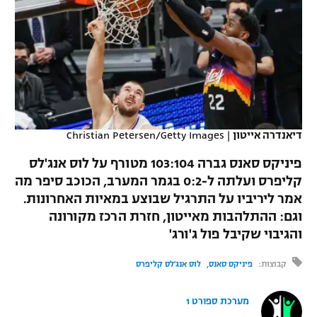
כדורסל נשים
נבחרת ישראל
יורוליג
ליגה ספרדית
טניס
VOD
מכבי תל אביב
מכבי חיפה
יורוקאפ
ליגה איטלקית
כדוריד
הפועל חולון
בית"ר ירושלים
רץ ברשת
ליגה צרפתית
כדורעף
הפועל ירושלים
מכבי תל אביב
ליגה הולנדית
דיאנדרה אייטון
|
Christian Petersen/Getty Images
שחייה
תוצאות
דני אבדיה
הפועל תל אביב
פיניקס סאנס גברה 103:104 מטורף על לוס אנג'לס
ליגה טורקית
ג'ודו
קליפרס ועלתה ל-0:2 בגמר המערב, הכוכב סיפר מה
הפועל חיפה
לוח שידורים
אמר ליריביו על התרגיל שבוצע במאיות האחרונות.
ליגה סינית
אגרוף
וגם: ההתלהבות מאייטון, חזרת הרכז מקורונה
הפועל באר שבע
והגיבוי שקיבל פול ג'ורג'
ליגה ברזילאית
ברחבה
ספורט אולימפי
מכבי נתניה
קבוצות:
פיניקס סאנס
לוס אנג'לס קליפרס
ליגות נוספות
UFC
"מעל הליגה" – פודקאסט
בני יהודה
מערכת ספורט 1
היאבקות WWE