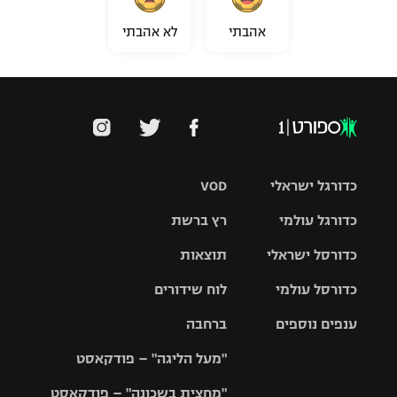
אהבתי
לא אהבתי
כדורגל ישראלי
VOD
כדורגל עולמי
רץ ברשת
ליגת העל
כדורסל ישראלי
תוצאות
ליגת
ליגה לאומית
האלופות
כדורסל עולמי
לוח שידורים
ליגת ווינר
סל
גביע הטוטו
ענפים נוספים
ברחבה
ליגה
NBA
אירופית
"מעל הליגה" – פודקאסט
ליגה לאומית
ליגיונרים
טניס
יורוליג
ליגה אנגלית
"מחצית בשכונה" – פודקאסט