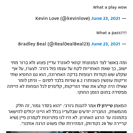
What a play wow
June 23, 2021
— Kevin Love (@kevinlove)
What a pass!!!!
June 23, 2021
— Bradley Beal (@RealDealBeal23)
ומה באשר לצד המנוצח? קוואי לאונרד עדיין פצוע ולא ברור מתי
ישוב, כך שאת האחריות לקח על עצמו פול ג'ורג'. לצערו, על אף
שקלע שש נקודות רצופות בדקה האחרונה, הוא גם החטיא שתי
זריקות עונשין כשנותרו 8.2 שניות בלבד לסיום – וניתן לומר
שאילו היה קולע את שתי הזריקות, קליפרס לכל הפחות לא הייתה
מפסידה בתום הזמן החוקי.
המאמן
טיירון לו
אמר להגנת ג'ורג': "הוא בסדר גמור, זה חלק
מהמשחק. החבר'ה יודעים שבלעדיו בכלל לא היינו יכולים להישאר
בתמונה עד הרגע האחרון. לא היו לנו פתרונות לקמרון פיין (שיא
קריירה של 29 נקודות), המהירות שלו פשוט הרגה אותנו".