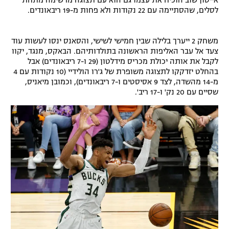
אייטון שוב הוכיח את עצמו גם הוא עם תצוגה מרשימה מתחת
לסלים, שהסתיימה עם 22 נקודות ולא פחות מ-19 ריבאונדים.
רשיון להקרנה פומבית לבית עסק
הצטרפות לחבילת הערוצים
משחק 2 ייערך בלילה שבין חמישי לשישי, והסאנס ינסו לעשות עוד
צעד אל עבר האליפות הראשונה בתולדותיהם. הבאקס, מנגד, יקוו
לקבל את אותה יכולת מכריס מידלטון (29 ו-7 ריבאונדים) אבל
לוח דרושים – ג'ובנט
בהחלט יזדקקו לתצוגה משופרת של ג'רו הולידיי (10 נקודות עם 4
מ-14 מהשדה, לצד 9 אסיסטים ו-7 ריבאונדים), וכמובן מיאניס,
תגיות
שסיים עם 20 נק' ו-17 ריב'.
המגזין