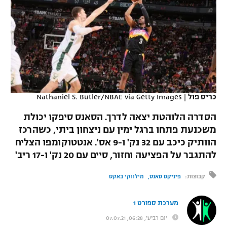
כדורסל נשים
נבחרת ישראל
יורוליג
ליגה ספרדית
טניס
VOD
מכבי תל אביב
מכבי חיפה
יורוקאפ
ליגה איטלקית
כדוריד
הפועל חולון
בית"ר ירושלים
רץ ברשת
ליגה צרפתית
כדורעף
הפועל ירושלים
מכבי תל אביב
ליגה הולנדית
כריס פול
|
Nathaniel S. Butler/NBAE via Getty Images
שחייה
תוצאות
דני אבדיה
הפועל תל אביב
הסדרה הלוהטת יצאה לדרך. הסאנס סיפקו יכולת
ליגה טורקית
ג'ודו
משכנעת פתחו ברגל ימין עם ניצחון ביתי, כשהרכז
הפועל חיפה
לוח שידורים
הוותיק כיכב עם 32 נק' ו-9 אס'. אנטטוקומפו הצליח
ליגה סינית
אגרוף
להתגבר על הפציעה וחזור, סיים עם 20 נק' ו-17 ריב'
הפועל באר שבע
ליגה ברזילאית
ברחבה
ספורט אולימפי
קבוצות:
פיניקס סאנס
מילווקי באקס
מכבי נתניה
ליגות נוספות
UFC
מערכת ספורט 1
"מעל הליגה" – פודקאסט
בני יהודה
יום רביעי, 06:28, 07.07.21
היאבקות WWE