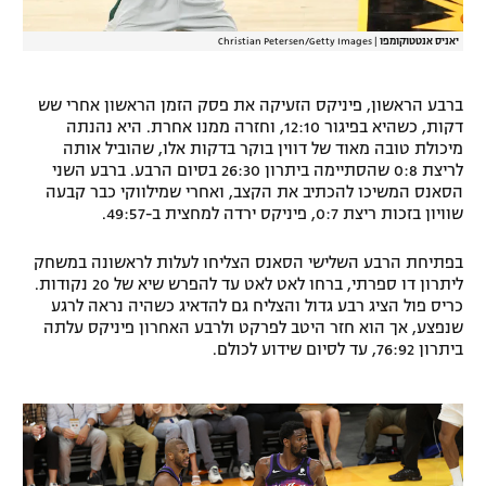
יאניס אנטטוקומפו
|
Christian Petersen/Getty Images
ברבע הראשון, פיניקס הזעיקה את פסק הזמן הראשון אחרי שש
דקות, כשהיא בפיגור 12:10, וחזרה ממנו אחרת. היא נהנתה
מיכולת טובה מאוד של דווין בוקר בדקות אלו, שהוביל אותה
לריצת 0:8 שהסתיימה ביתרון 26:30 בסיום הרבע. ברבע השני
הסאנס המשיכו להכתיב את הקצב, ואחרי שמילווקי כבר קבעה
שוויון בזכות ריצת 0:7, פיניקס ירדה למחצית ב-49:57.
בפתיחת הרבע השלישי הסאנס הצליחו לעלות לראשונה במשחק
ליתרון דו ספרתי, ברחו לאט לאט עד להפרש שיא של 20 נקודות.
כריס פול הציג רבע גדול והצליח גם להדאיג כשהיה נראה לרגע
שנפצע, אך הוא חזר היטב לפרקט ולרבע האחרון פיניקס עלתה
ביתרון 76:92, עד לסיום שידוע לכולם.