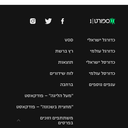
כדורגל ישראלי
VOD
כדורגל עולמי
רץ ברשת
ליגת העל
כדורסל ישראלי
תוצאות
ליגת
ליגה לאומית
האלופות
כדורסל עולמי
לוח שידורים
ליגת ווינר
סל
גביע הטוטו
ענפים נוספים
ברחבה
ליגה
NBA
אירופית
"מעל הליגה" – פודקאסט
ליגה לאומית
ליגיונרים
טניס
יורוליג
ליגה אנגלית
"מחצית בשכונה" – פודקאסט
כדורסל נשים
גביע המדינה
כדוריד
יורוקאפ
ליגה גרמנית
משתתפים וזוכים
בפרסים
מכבי תל
נבחרת
כדורעף