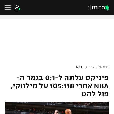
כדורגל ישראלי
ליגת העל
כדורגל עולמי
/
כדורסל עולמי
NBA
ליגה לאומית
פיניקס עלתה ל-0:1 בגמר ה-
ליגת האלופות
כדורסל ישראלי
גביע הטוטו
NBA אחרי 105:118 על מילווקי,
ליגה אירופית
פול להט
ליגת ווינר סל
ליגיונרים
כדורסל עולמי
ליגה אנגלית
ליגה לאומית
גביע המדינה
NBA
ליגה גרמנית
ענפים נוספים