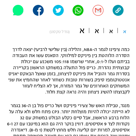
"מחצית בשכונה" – פודקאסט
אופניים
ספורט מוטורי
משתתפים וזוכים בפרסים
א
א
א
א
(גודל טקסט)
כדורמים
תקנון משתתפים וזוכים בפרסים
טניס
כמה ציפינו לגמר ה-NBA, והלילה (בין שלישי לרביעי) יצאה לדרך
הסדרה הלוהטת בין פיניקס למילווקי. הסאנס עשו את העבודה
פוטבול אמריקאי NFL
תקנון עבור פעילות אלקטרה
בביתם ועלו ל-0:1, אחרי שרשמו 105:118 משכנע עם יכולת
קבוצתית נהדרת. כריס פול התעלה במשחקו הראשון בקריירה
גיימינג E-Sports
בייסבול MLB
בסדרת גמר והוביל את פיניקס לניצחון, בזמן שאצל הבאקס יאניס
תקנון עבור פעילות ספורט 1 – "מרלן"
אנטטוקומפו סיפק בשורות טובות כשחזר לאחר שהחמיץ את שני
ספורט אתגרי ואקסטרים
המשחקים האחרונים של גמר המזרח, אך לא הצליח לעזור
תנאי שימוש
לקבוצתו להשיג ניצחון והיה נראה קצת חלוד.
אומנויות לחימה
מנגד, טבילת האש של צעירי פיניקס ושל כריס פול בן ה-36 בגמר
מדיניות פרטיות
לא הייתה יכולה להיות מוצלחת יותר. CP3 פתח חלש ולא עלה על
גיימינג E-Sports
הלוח ברבע הראשון, אבל סיים כקלע הבולט במשחק עם 32
נקודות לצד 9 אסיסטים. דווין בוקר היה גם הוא במיטבו עם 27 ו-6
תקנון פעילות ספורט 1
אסיסטים, למרות יום קליעה חלש מחוץ לקשת (1 מ-8). דיאנדרה