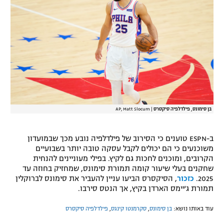
רשיון להקרנה פומבית לבית עסק
הצטרפות לחבילת הערוצים
לוח דרושים – ג'ובנט
תגיות
המגזין
בן סימונס, פילדלפיה סיקסרס
|
AP, Matt Slocum
ב-ESPN טוענים כי הסירוב של פילדלפיה נובע מכך שבמועדון
משוכנעים כי הם יכולים לקבל עסקה טובה יותר בשבועיים
הקרובים, ומוכנים לחכות גם לקיץ. בפילי מעוניינים להנחית
שחקנים בעלי שיעור קומה תמורת סימונס, שמחזיק בחוזה עד
2025.
כזכור
, הסיקסרס הביעו עניין להעביר את סימונס לברוקלין
תמורת ג'יימס הארדן בקיץ, אך הנטס סירבו.
עוד באותו נושא:
בן סימונס
,
סקרמנטו קינגס
,
פילדלפיה סיקסרס