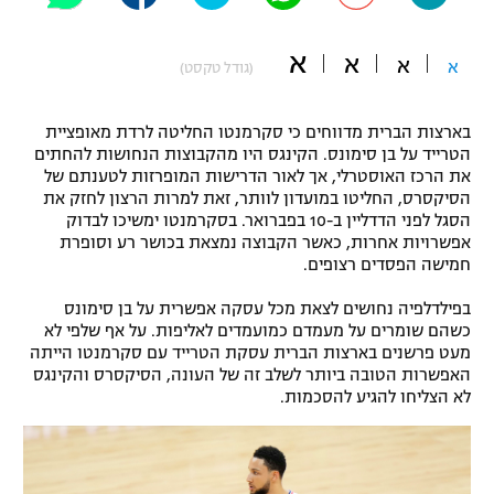
"מחצית בשכונה" – פודקאסט
אופניים
א
א
א
א
(גודל טקסט)
ספורט מוטורי
משתתפים וזוכים בפרסים
בארצות הברית מדווחים כי סקרמנטו החליטה לרדת מאופציית
כדורמים
הטרייד על בן סימונס. הקינגס היו מהקבוצות הנחושות להחתים
תקנון משתתפים וזוכים בפרסים
את הרכז האוסטרלי, אך לאור הדרישות המופרזות לטענתם של
טניס
הסיקסרס, החליטו במועדון לוותר, זאת למרות הרצון לחזק את
פוטבול אמריקאי NFL
הסגל לפני הדדליין ב-10 בפברואר. בסקרמנטו ימשיכו לבדוק
תקנון עבור פעילות אלקטרה
אפשרויות אחרות, כאשר הקבוצה נמצאת בכושר רע וסופרת
גיימינג E-Sports
בייסבול MLB
חמישה הפסדים רצופים.
תקנון עבור פעילות ספורט 1 – "מרלן"
בפילדלפיה נחושים לצאת מכל עסקה אפשרית על בן סימונס
ספורט אתגרי ואקסטרים
תנאי שימוש
כשהם שומרים על מעמדם כמועמדים לאליפות. על אף שלפי לא
מעט פרשנים בארצות הברית עסקת הטרייד עם סקרמנטו הייתה
אומנויות לחימה
האפשרות הטובה ביותר לשלב זה של העונה, הסיקסרס והקינגס
לא הצליחו להגיע להסכמות.
מדיניות פרטיות
גיימינג E-Sports
תקנון פעילות ספורט 1