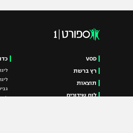
VOD
כדו
רץ ברשת
ליגת
ליגה
תוצאות
גביע
לוח שידורים
ליגי
ברחבה
גביע
נבחר
"מעל הליגה" – פודקאסט
מכבי
"מחצית בשכונה" – פודקאסט