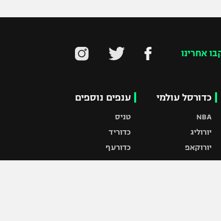
בו אחרינו
כדורסל עולמי
ענפים נוספים
NBA
טניס
יורוליג
כדוריד
יורוקאפ
כדורעף
שחייה
ג'ודו
אגרוף
ספורט אולימפי