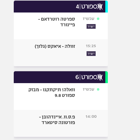
עכשיו
ספרטה רוטרדאם -
פיינורד
ישיר
15:25
זוולה - איאקס (גלוך)
ישיר
עכשיו
וואלה! תיקתקנו - מבזק
ספורט 9.8
14:00
פ.ס.וו. איינדהובן -
פורטונה סיטארד