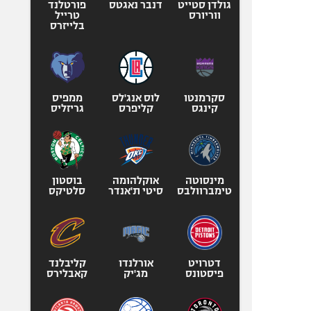
גולדן סטייט
דנבר נאגטס
פורטלנד
ווריורס
טרייל
בלייזרס
סקרמנטו
לוס אנג'לס
ממפיס
קינגס
קליפרס
גריזליס
מינסוטה
אוקלהומה
בוסטון
טימברוולבס
סיטי ת'אנדר
סלטיקס
דטרויט
אורלנדו
קליבלנד
פיסטונס
מג'יק
קאבלירס