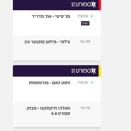
עכשיו
מנ' סיטי - את' מדריד
ישיר
16:00
צ'לסי - מילאן (מקוצר 15)
עכשיו
ווסט האם - פורטסמות
14:10
וואלה! תיקתקנו - מבזק
ספורט 9.8