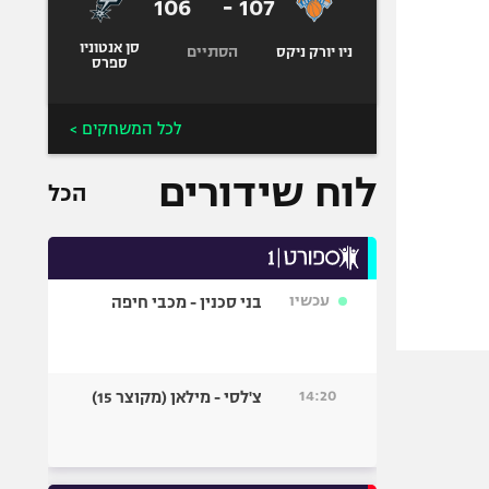
106
-
107
סן אנטוניו
הסתיים
ניו יורק ניקס
ספרס
לכל המשחקים >
לוח שידורים
הכל
עכשיו
בני סכנין - מכבי חיפה
14:20
צ'לסי - מילאן (מקוצר 15)