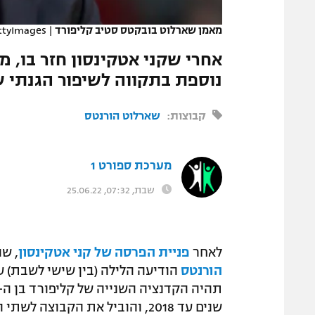
המגזין
מאמן שארלוט בובקטס סטיב קליפורד
|
ttyImages
אחרי שקני אטקינסון חזר בו, מ
נוספת בתקווה לשיפור הגנתי ש
קבוצות:
שארלוט הורנטס
מערכת ספורט 1
שבת, 07:32, 25.06.22
לאחר
פניית הפרסה של קני אטקינסון
, ש
הורנטס
הודיעה הלילה (בין שישי לשבת) ע
שנים עד 2018, והוביל את הקבוצ