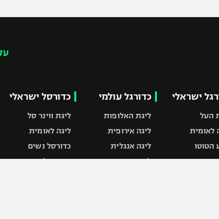
עק
רגל ישראלי
כדורגל עולמי
כדורסל ישראלי
 העל
ליגת האלופות
ליגת ווינר סל
 לאומית
ליגה אירופית
ליגה לאומית
 הטוטו
ליגה אנגלית
כדורסל נשים
ונרים
ליגה גרמנית
מכבי תל אביב
 המדינה
ליגה ספרדית
הפועל חולון
ת ישראל
ליגה איטלקית
הפועל ירושלים
 חיפה
ליגה צרפתית
דני אבדיה