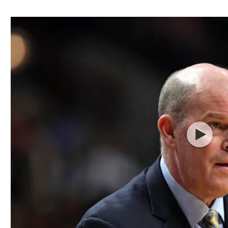
ל אביב
ליגה טורקית
תל אביב
ליגה סינית
חיפה
ליגה ברזילאית
באר שבע
ליגות נוספות
תניה
דה