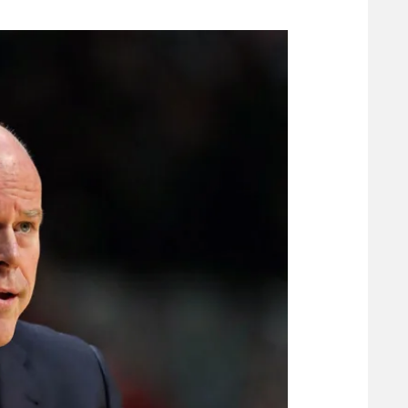
משתתפים וזוכים בפרסים
מכבי ת
הפועל 
תקנון משתתפים וזוכים בפרסים
הפועל 
תקנון עבור פעילות אלקטרה
הפועל 
תקנון עבור פעילות ספורט 1 – "מרלן"
מכבי נ
טניס
בני יהו
גיימינג E-Sports
תנאי שימוש
מדיניות פרטיות
תקנון פעילות ספורט 1
רשיון להקרנה פומבית לבית עסק
הצטרפות לחבילת הערוצים
לוח דרושים – ג'ובנט
תגיות