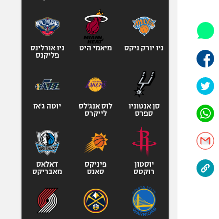
היאבקות WWE
אופניים
ספורט מוטורי
כדורמים
ניו יורק ניקס
מיאמי היט
ניו אורלינס
פליקנס
פוטבול אמריקאי NFL
בייסבול MLB
ספורט אתגרי
ואקסטרים
סן אנטוניו
לוס אנג'לס
יוטה ג'אז
ספרס
לייקרס
אומנויות לחימה
גיימינג E-Sports
יוסטון
פיניקס
דאלאס
רוקטס
סאנס
מאבריקס