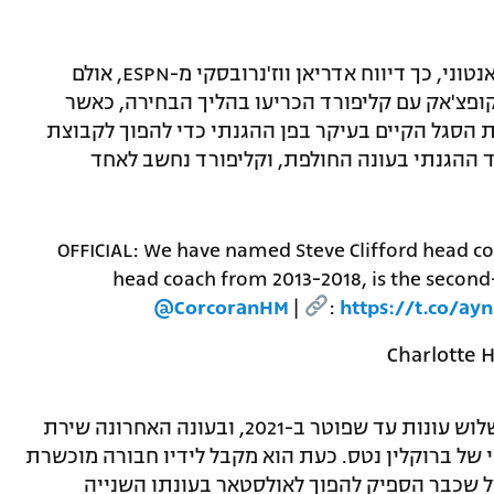
הבעלים מייקל ג'ורדן ראיין גם את מייק ד'אנטוני, כך דיווח אדריאן ווז'נרובסקי מ-ESPN, אולם
ופצ'אק עם קליפורד הכריעו בהליך הבחירה, כאשר
 הסגל הקיים בעיקר בפן ההגנתי כדי להפוך לקבוצת
 הצרעות דורגו במקום ה-23 במדד ההגנתי בעונה החולפת, וקליפורד נחשב לאחד
OFFICIAL: We have named Steve Clifford head coa
head coach from 2013-2018, is the second-
@CorcoranHM
|
:
https://t.co/ay
קליפורד הדריך את אורלנדו מג'יק למשך שלוש עונות עד שפוטר ב-2021, ובעונה האחרונה שירת
 של ברוקלין נטס. כעת הוא מקבל לידיו חבורה מוכשרת
ל שכבר הספיק להפוך לאולסטאר בעונתו השנייה