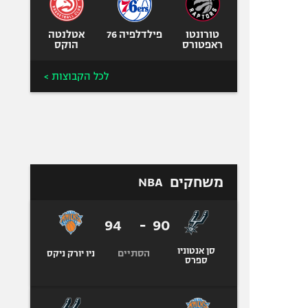
טורונטו
פילדלפיה 76
אטלנטה
ראפטורס
הוקס
לכל הקבוצות >
משחקים
NBA
94
-
90
סן אנטוניו
הסתיים
ניו יורק ניקס
ספרס