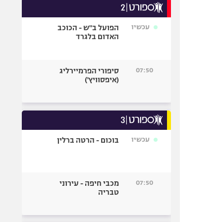
עכשיו
הפועל ב"ש - הכוכב
האדום בלגרד
07:50
סיפורי הפרמיירליג
(איפסוויץ')
עכשיו
בוכום - הרטה ברלין
07:50
מכבי חיפה - עירוני
טבריה