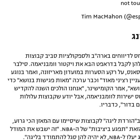
not tou
ג
 התייחס לדיווחים בארה"ב ולספקולציות סביב קבוצות
להן לקבל בדראפט הבא את ויקטור וומבניאמה. סילבר
אנס, על רקע הסערות במועדון מאריזונה, ואמר בנוגע
 רוצה בסוגיה כ"עניין רציני מאוד" וכבר ערכה "מאות פגישות בנושא" כדי
שא", אמר הקומישינר, "אנחנו הולכים השנה להקדיש
 ישירות לוומבניאמה, אבל יודע שקבוצות עלולות
 בדור", כדבריו.
לו להשתמש ב"הורדת ליגה" לקבוצות שיסיימו עם המאזן הכי גרוע,
אבל הסתייג מהאפשרות ואמר שהשיטה הזאת "תפגע ביציבות" של ה-NBA. "זה ישבש את המודל
תמודד בליגה".