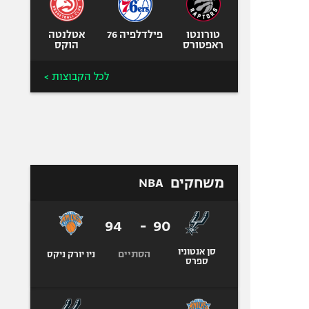
טורונטו
פילדלפיה 76
אטלנטה
ראפטורס
הוקס
לכל הקבוצות >
משחקים
NBA
94
-
90
סן אנטוניו
הסתיים
ניו יורק ניקס
ספרס