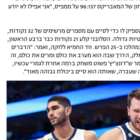
הלילה עם 25 נקודות ו-12 ריבאונדים בניצחון של המאבריקס 96:137 על ממפיס, "אני אפילו לא יודע
דונצ'יץ' שיחק רק שלושה רבעים, אבל זה הספיק לו כדי לסיים עם מספרים מרשימים של 32 נקודות,
10 אסיסטים ו-7 ריבאונדים, וכמובן דומיננטיות גדולה. הסלובני קלע 21 נקודות כבר ברבע הראשון,
שאותו דאלאס ניצחה 17:39 וכבר הוליכה במהלכו ב-25 הפרש. ווד החמיא ללוקה, ואמר: "הדברים
, הדרך שבה הוא מערב את כולם ומרים את כולם, זה
מר ש"דונצ'יץ' פשוט משחק ברמה אחרת לגמרי עכשיו,
 שעברה, שאותה הוא סיים ביכולת גבוהה מאוד".