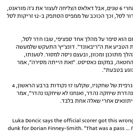
הגריזליס קיוו לעלות למאזן 0:3 לראשונה אחרי 6 שנים, אבל דאלאס הצליחה לעצור את ג'ה מוראנט,
הציבה עליו שמירה כפולה ומנעה ממנו לחדור לסל, וכך הכוכב של ממפיס הסתפק ב-12 זריקות לסל
ום הוא סיפר על מהלך אחד ספציפי, שבו חדר לסל,
ית הטביע את ה"ריבאונד". דונצ'יץ' התעקש שלמעשה
ך מתוכנן ומכוון, ובעצם ניסה למסור. לטענתו,
טאה, במקום כאסיסט. "זאת הייתה מסירה", אמר
 נוגע בטבעת".
מנגד, מאמן ממפיס לא אהב את התצוגה הנרפית של שחקניו, שקלעו 17 נקודות ברבע הראשון, 4
נהדרת שיחקה נהדר, ואנחנו לא שיחקנו נהדר", אמר
עיתונאים אחרי שאלה אחת בלבד.
Luka Doncic says the official scorer got this wron
dunk for Dorian Finney-Smith. "That was a pass … 