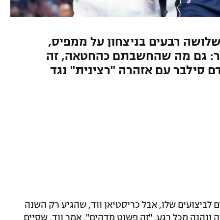
 דאלאס סיים עם 32 ו-10 בשלושה רבעים בניצחון על ממפיס,
ר: גם מה שהחשבתם כהחטאה, זה
 אסיסט. עוד ב-NBA: אדם סילבר עם אזהרה "רצינית" נגד
ם לביצועים שלו, אבל כריסטיאן ווד, שהגיע רק השנה
ונהנה מכל רגע. "זה פשוט מדהים", אמר ווד, שסיים