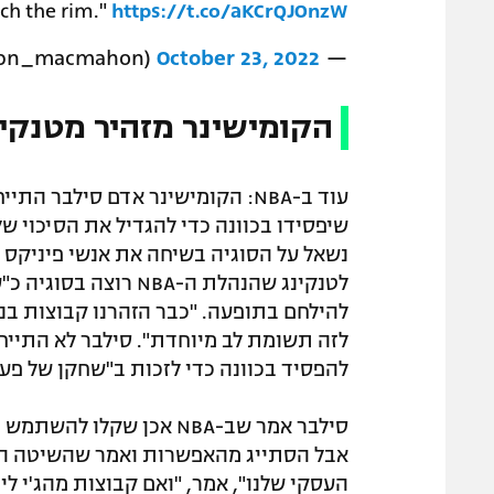
ch the rim."
https://t.co/aKCrQJOnzW
October 23, 2022
— Tim MacMahon (@espn_macmahon)
הקומישינר מזהיר מטנקינ
עוד ב-NBA: הקומישינר אדם סילבר
שיפסידו בכוונה כדי להגדיל את הסיכוי ש
נשאל על הסוגיה בשיחה את אנשי פיניקס ס
לטנקינג שהנהלת ה-NBA
להילחם בתופעה. "כבר הזהרנו קבוצות בנו
לזה תשומת לב מיוחדת". סילבר לא התייחס
להפסיד בכוונה כדי לזכות ב"שחקן של פעם
סילבר אמר שב-NBA אכן שק
העסקי שלנו", אמר, "ואם קבוצות מהג'י ליג יעלו ל-NBA, לא יהיה להן סגל לה