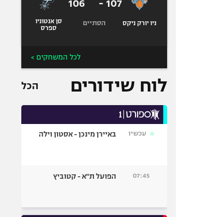
106
-
107
סן אנטוניו
הסתיים
ניו יורק ניקס
ספרס
לכל המשחקים >
לוח שידורים
הכל
עכשיו
באיירן מינכן - אסטון וילה
07:45
הפועל ת"א - קטוביץ