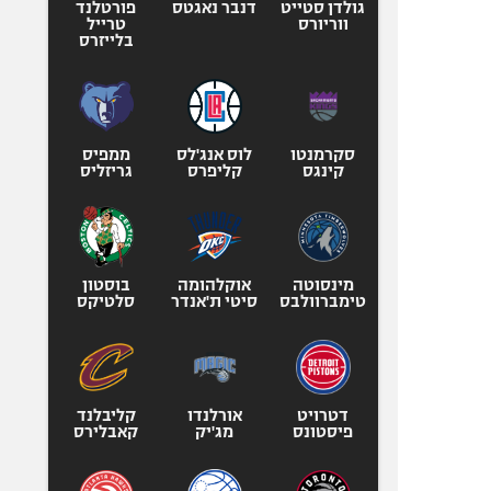
גולדן סטייט
דנבר נאגטס
פורטלנד
ווריורס
טרייל
בלייזרס
סקרמנטו
לוס אנג'לס
ממפיס
קינגס
קליפרס
גריזליס
מינסוטה
אוקלהומה
בוסטון
טימברוולבס
סיטי ת'אנדר
סלטיקס
דטרויט
אורלנדו
קליבלנד
פיסטונס
מג'יק
קאבלירס