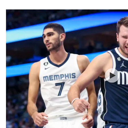
ל אביב
ליגה טורקית
תל אביב
ליגה סינית
חיפה
ליגה ברזילאית
באר שבע
ליגות נוספות
תניה
דה