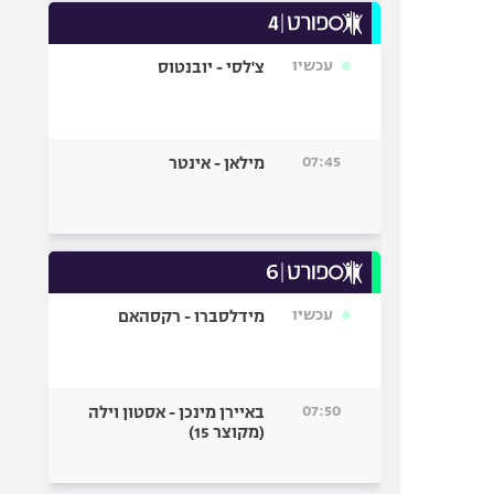
עכשיו
צ'לסי - יובנטוס
07:45
מילאן - אינטר
עכשיו
מידלסברו - רקסהאם
07:50
באיירן מינכן - אסטון וילה
(מקוצר 15)