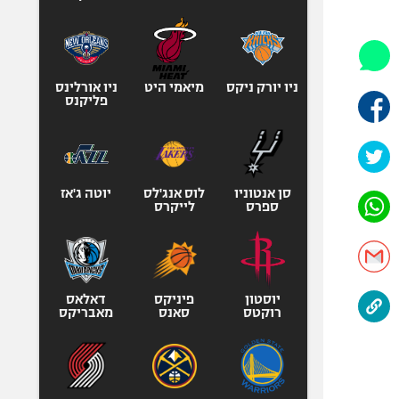
היאבקות WWE
אופניים
ספורט מוטורי
כדורמים
ניו יורק ניקס
מיאמי היט
ניו אורלינס
פליקנס
פוטבול אמריקאי NFL
בייסבול MLB
ספורט אתגרי
ואקסטרים
סן אנטוניו
לוס אנג'לס
יוטה ג'אז
ספרס
לייקרס
אומנויות לחימה
גיימינג E-Sports
יוסטון
פיניקס
דאלאס
רוקטס
סאנס
מאבריקס