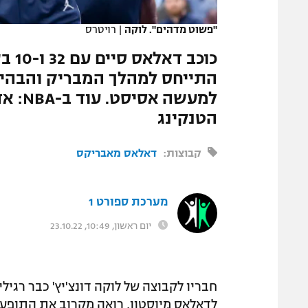
המגזין
"פשוט מדהים". לוקה
|
רויטרס
כוכב
התייחס למהלך המבריק והבהי
למעשה
הטנקינג
קבוצות:
דאלאס מאבריקס
מערכת ספורט 1
יום ראשון, 10:49, 23.10.22
חבריו לקבוצה של לוקה דונצ'יץ' כבר רגילי
לדאלאס מיוסטון, רואה מקרוב את התופעה 