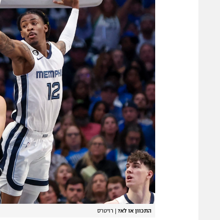
התכוון או לא?
|
רויטרס