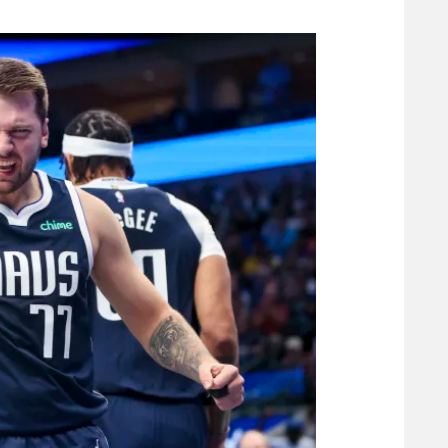
משתתפים וזוכים בפרסים
מכבי ת
הפועל 
תקנון משתתפים וזוכים בפרסים
הפועל 
תקנון עבור פעילות אלקטרה
הפועל 
תקנון עבור פעילות ספורט 1 – "מרלן"
מכבי נ
טניס
בני יהו
גיימינג E-Sports
תנאי שימוש
מדיניות פרטיות
תקנון פעילות ספורט 1
רשיון להקרנה פומבית לבית עסק
הצטרפות לחבילת הערוצים
לוח דרושים – ג'ובנט
תגיות