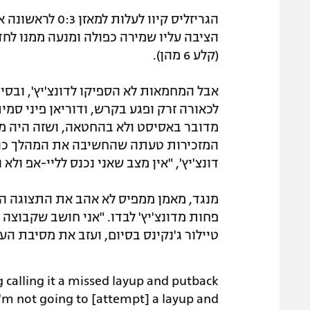
(קלע 6 מהן).
אבל המחמאות לא הספיקו לדונצ'יץ', ובסי
לכאורה זרק ופגע בקרש, ודוריאן פיני סמ
מדובר באסיסט ולא בהחטאה, ושזה היה מהל
המזכירות טעתה שהחשיבה את המהלך כהח
דונצ'יץ', "אין מצב שאני נכנס לליי-אפ ולא
פחות מדונצ'יץ' לבדו. "אני חושב שקבוצה 
טיילור ג'נקינס בסיום, ועזב את מסיבת ה
g calling it a missed layup and putback
I'm not going to [attempt] a layup and