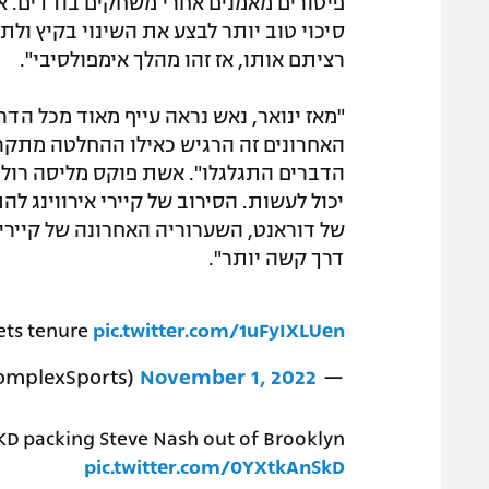
פיטורים מאמנים אחרי משחקים בודדים. א
סיכוי טוב יותר לבצע את השינוי בקיץ ול
רציתם אותו, אז זהו מהלך אימפולסיבי".
האחרונים זה הרגיש כאילו ההחלטה מתקר
הדברים התגלגלו". אשת פוקס מליסה רולין
יכול לעשות. הסירוב של קיירי אירווינג ל
של דוראנט, השערוריה האחרונה של קיירי,
דרך קשה יותר".
ets tenure
pic.twitter.com/1uFyIXLUen
November 1, 2022
— Complex Sports (@ComplexSports)
KD packing Steve Nash out of Brooklyn
pic.twitter.com/0YXtkAnSkD