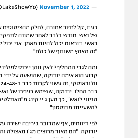
November 1, 2022
— LakeShowYo (@LakeShowYo)
כעת, קל לחזור אחורה, לחלק מהציטוטים ש
של נאש. חודש בלבד לאחר שמונה לתפקיד, 
ראשי. דוראנט יכול להיות מאמן. אני יכול
"זה מאמץ משותף של כולם".
ומה לגבי המחליף? ז'אק ווהן ייכנס לנעלי
קבוע הוא אימה יודוקה, שהושעה על ידי בו
ו
כבר החלו. יודוקה, ששימש כעוזרו של נאש
הגיוני לנאש", כך טען ג'יי קינג מ"האתלט
להשעייתו מבוסטון".
לפי דיווחים, אף שמדובר ביריבה ישירה ע
יודוקה. "הם מאוד מרוצים מג'ו מאצולה והצ