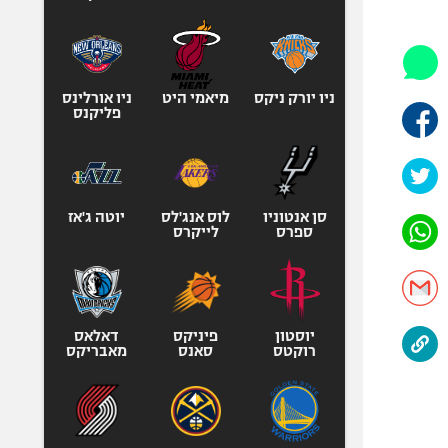
היאבקות WWE
אופניים
ספורט מוטורי
כדורמים
ניו יורק ניקס
מיאמי היט
ניו אורלינס
פליקנס
פוטבול אמריקאי NFL
בייסבול MLB
ספורט אתגרי
ואקסטרים
סן אנטוניו
לוס אנג'לס
יוטה ג'אז
ספרס
לייקרס
אומנויות לחימה
גיימינג E-Sports
יוסטון
פיניקס
דאלאס
רוקטס
סאנס
מאבריקס