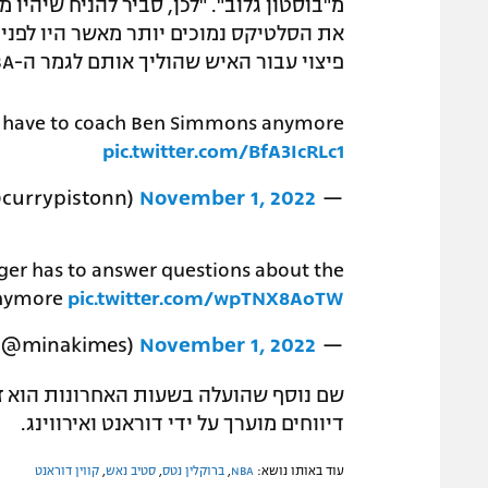
מ"בוסטון גלוב". "לכן, סביר להניח שיהיו 
את הסלטיקס נמוכים יותר מאשר היו לפני כ
פיצוי עבור האיש שהוליך אותם לגמר ה-NBA אשתקד.
't have to coach Ben Simmons anymore
pic.twitter.com/BfA3IcRLc1
November 1, 2022
— Mink Flow (@currypistonn)
nger has to answer questions about the
anymore
pic.twitter.com/wpTNX8AoTW
November 1, 2022
— Mina Kimes (@minakimes)
שם נוסף שהועלה בשעות האחרונות הוא זה 
דיווחים מוערך על ידי דוראנט ואירווינג.
עוד באותו נושא:
NBA
,
ברוקלין נטס
,
סטיב נאש
,
קווין דוראנט