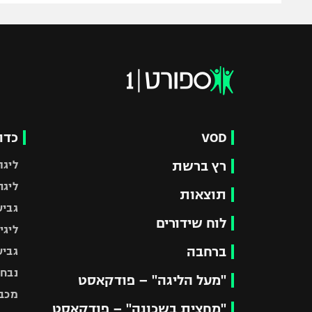
VOD
כדו
רץ ברשת
ליגת
ליגה
תוצאות
גביע
לוח שידורים
ליגי
ברחבה
גביע
נבחר
"מעל הליגה" – פודקאסט
מכבי
"מחצית בשכונה" – פודקאסט