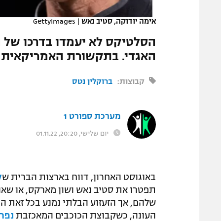
המגזין
אימה יודוקה, סטיב נאש
|
GettyImages
הסלטיקס לא יעמדו בדרכו של 
האגדי. בתקשורת האמריקאית ני
קבוצות:
ברוקלין נטס
מערכת ספורט 1
יום שלישי, 20:20, 01.11.22
באוגוסט האחרון, דווח בארצות הברית ש
ק
תפטרו את סטיב נאש ושון מארקס, או שאני
שלהם, אך הזעזוע הבלתי נמנע בכל זאת 
העונה, כשקבוצת הכוכבים המאכזבת
נפר