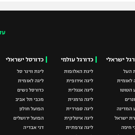
עק
רגל ישראלי
כדורגל עולמי
כדורסל ישראלי
 העל
ליגת האלופות
ליגת ווינר סל
 לאומית
ליגה אירופית
ליגה לאומית
 הטוטו
ליגה אנגלית
כדורסל נשים
ונרים
ליגה גרמנית
מכבי תל אביב
 המדינה
ליגה ספרדית
הפועל חולון
ת ישראל
ליגה איטלקית
הפועל ירושלים
 חיפה
ליגה צרפתית
דני אבדיה