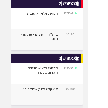
עכשיו
הפועל ת"א - קטוביץ
10:20
בית"ר ירושלים - אוסטריה
וינה
עכשיו
הפועל ב"ש - הכוכב
האדום בלגרד
09:40
איאקס (גלוך) - שלבורן