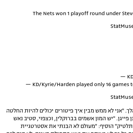
The Nets won 1 playoff round under Ste
— KD
— KD/Kyrie/Harden played only 16 games 
"אני לא ממש מבין איך פיטורים יכולים להיות החלטה
פייגן. "יש המון אשמים בברוקלין, וכצפוי, סטיב נאש
לטיק" הוסיף: "מעולם לא הבנתי את אסטרטגיית