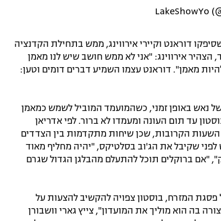
סיפקו דוראנט וקיירי אירווינג, ממש בתחילת הקדנציה
הצהיר אירווינג: "אני לא ממש חושב שיש לנו מאמן
 להיות מאמן". דוראנט עצמו השמיע דברים דומים וטען:
ו של נאש באופן זמני, כשהמועמד המוביל לשמש כמאמן
סטון עד תום העונה ומעמדו לא ברור. לפי אדריאן
וז'נראוסקי, זה עשוי לקרות כבר ב-24-48 השעות הקרובות, שכן שיחות מתקדמות בין הצדדים
 לפני שקיבל את הג'וב בסלטיקס, "יהיה מחליף מאוד
יק", "אם ברוקלים תוכל להתעלם מהבלגן הגדול שגרם
ל פסגת המזרח, בוסטון צפויה להקשיב להצעות על
ורה בה הוא מוליך את המועדון", צייץ גארי וושבורן