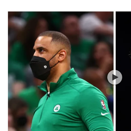
ל אביב
ליגה טורקית
תל אביב
ליגה סינית
חיפה
ליגה ברזילאית
באר שבע
ליגות נוספות
תניה
דה