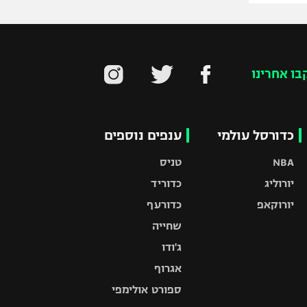
בו אחרינו
כדורסל עולמי
ענפים נוספים
NBA
טניס
יורוליג
כדוריד
יורוקאפ
כדורעף
שחייה
ג'ודו
אגרוף
ספורט אולימפי