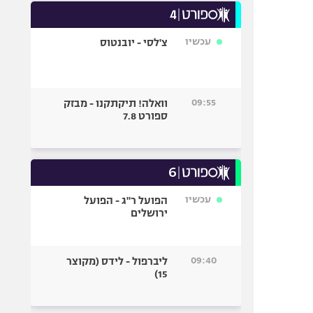
עכשיו
צ'לסי - יובנטוס
09:55
וואלה! תיקתקנו - מבזק
ספורט 7.8
עכשיו
הפועל ר"ג - הפועל
ירושלים
09:40
ליברפול - לידס (מקוצר
15)