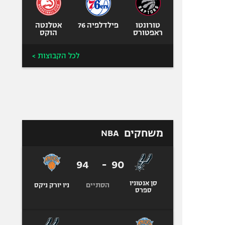
טורונטו
פילדלפיה 76
אטלנטה
ראפטורס
הוקס
לכל הקבוצות >
משחקים
NBA
94
-
90
סן אנטוניו
הסתיים
ניו יורק ניקס
ספרס