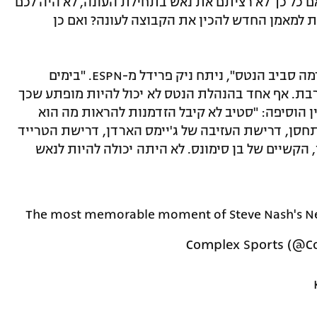
ם כל כך לא רציתם את נאש בתחילת העונה, לא היה לכם
תת למאמן החדש להכין את הקבוצה לעונה? ואם כן
"מאז ינואר, נאש נראה עייף מאוד מכל הדרמה סביב הנטס", ניתח ניק פרידל מ-ESPN. "בימים
בת. אף אחד בהנהלת הנטס לא יכול להיות מופתע שכך
 הוסיפה: "סטיב לא קיבל הזדמנות להראות מה הוא
התחסן, דרישת העזיבה של ג'יימס הארדן, דרישת הטרייד
 הקשיים של בן סימונס. לא היתה יכולה להיות לנאש
The most memorable moment of Steve Nash's N