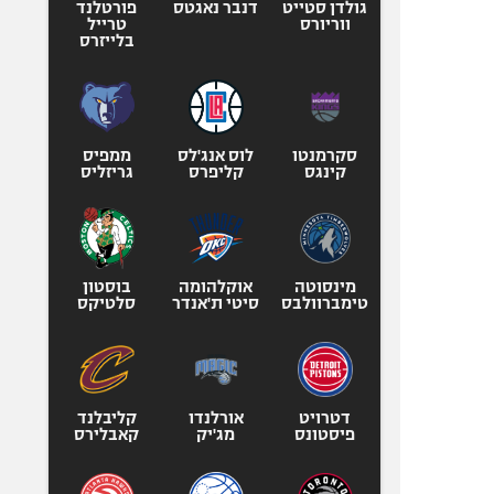
גולדן סטייט
דנבר נאגטס
פורטלנד
ווריורס
טרייל
בלייזרס
סקרמנטו
לוס אנג'לס
ממפיס
קינגס
קליפרס
גריזליס
מינסוטה
אוקלהומה
בוסטון
טימברוולבס
סיטי ת'אנדר
סלטיקס
דטרויט
אורלנדו
קליבלנד
פיסטונס
מג'יק
קאבלירס