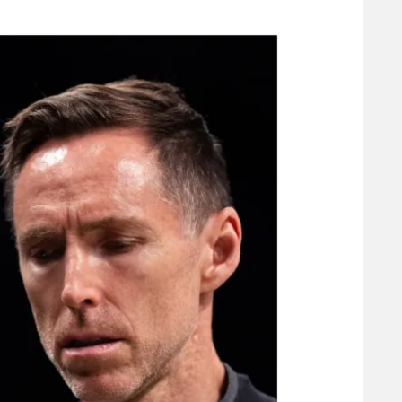
משתתפים וזוכים בפרסים
מכבי ת
הפועל 
תקנון משתתפים וזוכים בפרסים
הפועל 
תקנון עבור פעילות אלקטרה
הפועל 
תקנון עבור פעילות ספורט 1 – "מרלן"
מכבי נ
טניס
בני יהו
גיימינג E-Sports
תנאי שימוש
מדיניות פרטיות
תקנון פעילות ספורט 1
רשיון להקרנה פומבית לבית עסק
הצטרפות לחבילת הערוצים
לוח דרושים – ג'ובנט
תגיות