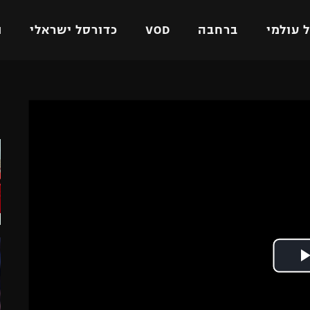
 עולמי
ברחבה
VOD
כדורסל ישראלי
ת
ל ישראלי
כדורגל עולמי
כדורסל ישראלי
ה
על
ליגת האלופות
ליגת ווינר סל
אומית
ליגה אירופית
ליגה לאומית
וטו
ליגה אנגלית
כדורסל נשים
ים
ליגה גרמנית
מכבי תל אביב
מדינה
ליגה ספרדית
הפועל חולון
ישראל
ליגה איטלקית
הפועל ירושלים
יפה
ליגה צרפתית
דני אבדיה
רושלים
ליגה הולנדית
ל אביב
ליגה טורקית