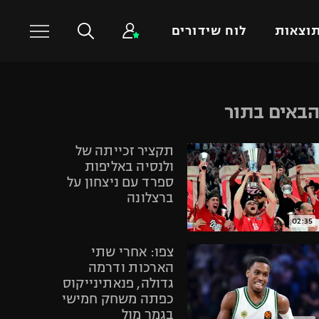
וצאות
לוח שידורים
כדורסל עולמי
ענפים נוספים
באים בתור
NBA
טניס
תקציר זכייתה של
יורוליג
כדוריד
ולנסיה באליפות
יורוקאפ
כדורעף
ספרד עם ניצחון על
ברצלונה
שחייה
ג'ודו
02:35
אגרוף
צפו: אחרי שתי
ספורט אולימפי
הארכות ודרמה
גדולה, פנאתינייקוס
UFC
כפתה משחק חמישי
היאבקות WWE
בגמר מול