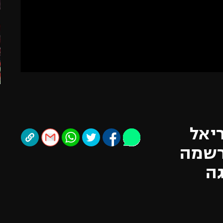
תל אביב
ליגה סינית
חיפה
ליגה ברזילאית
באר שבע
ליגות נוספות
תניה
דה
ריאל
רשמה
גה