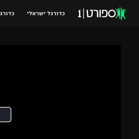
כדורגל ישראלי
כדורגל
VOD
כדורג
רץ ברשת
ליגת ה
ליגה ל
תוצאות
גביע הט
לוח שידורים
ליגיונר
ברחבה
גביע ה
נבחרת 
"מעל הליגה" – פודקאסט
מכבי ח
"מחצית בשכונה" – פודקאסט
בית"ר י
משתתפים וזוכים בפרסים
מכבי ת