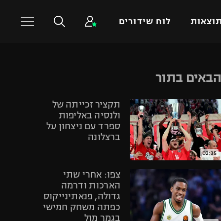
וצאות
לוח שידורים
כדורסל עולמי
ענפים נוספים
באים בתור
NBA
טניס
תקציר זכייתה של
יורוליג
כדוריד
ולנסיה באליפות
יורוקאפ
כדורעף
ספרד עם ניצחון על
ברצלונה
שחייה
ג'ודו
02:35
אגרוף
צפו: אחרי שתי
ספורט אולימפי
הארכות ודרמה
גדולה, פנאתינייקוס
UFC
כפתה משחק חמישי
היאבקות WWE
בגמר מול