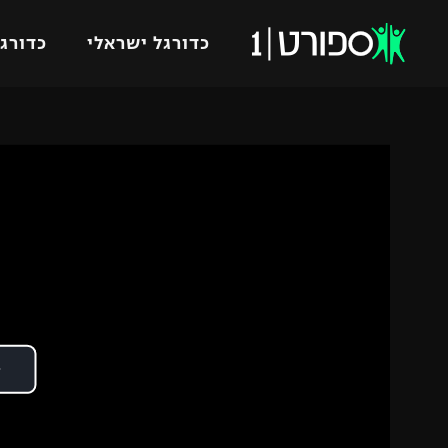
כדורגל ישראלי
כדורגל
VOD
כדורג
רץ ברשת
ליגת ה
ליגה ל
תוצאות
גביע הט
לוח שידורים
ליגיונר
ברחבה
גביע ה
נבחרת 
"מעל הליגה" – פודקאסט
מכבי ח
"מחצית בשכונה" – פודקאסט
בית"ר י
משתתפים וזוכים בפרסים
מכבי ת