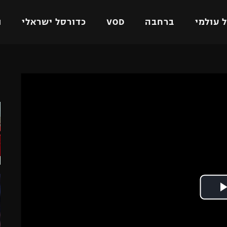
 עולמי
ברחבה
VOD
כדורסל ישראלי
ת
ל ישראלי
כדורגל עולמי
כדורסל ישראלי
ה
על
ליגת האלופות
ליגת ווינר סל
אומית
ליגה אירופית
ליגה לאומית
וטו
ליגה אנגלית
כדורסל נשים
ים
ליגה גרמנית
מכבי תל אביב
מדינה
ליגה ספרדית
הפועל חולון
ישראל
ליגה איטלקית
הפועל ירושלים
יפה
ליגה צרפתית
דני אבדיה
רושלים
ליגה הולנדית
ל אביב
ליגה טורקית