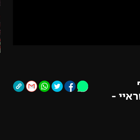
תל אביב
ליגה סינית
חיפה
ליגה ברזילאית
באר שבע
ליגות נוספות
תניה
דה
 גלאטסראיי -