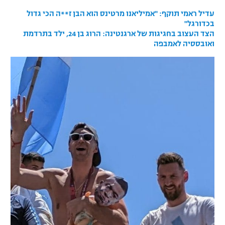
רשיון להקרנה פומבית לבית עסק
עדיל ראמי תוקף: "אמיליאנו מרטינס הוא הבן ז**ה הכי גדול
בכדורגל"
הצד העצוב בחגיגות של ארגנטינה: הרוג בן 24, ילד בתרדמת
הצטרפות לחבילת הערוצים
ואובססיה לאמבפה
לוח דרושים – ג'ובנט
תגיות
המגזין