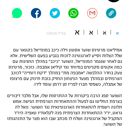
"מחצית בשכונה" – פודקאסט
אופניים
ספורט מוטורי
משתתפים וזוכים בפרסים
א
א
א
א
(גודל טקסט)
כדורמים
תקנון משתתפים וזוכים בפרסים
טניס
אמיליאנו מרטינס שוער אסטון וילה כיכב במונדיאל בקטאר עם
פוטבול אמריקאי NFL
שלל הצלות וסייע לארגנטינה לזכות בגביע בפעם השלישית. אלא
תקנון עבור פעילות אלקטרה
גם לאחר שנגמר המונדיאל, השוער "כיכב" במהלך החגיגות עם
גיימינג E-Sports
בייסבול MLB
כמה אקטים מקניטים במיוחד נגד קיליאן אמבפה. כזכור, מרטינס
תקנון עבור פעילות ספורט 1 – "מרלן"
צעק בחדר ההלבשה "אמבפה מת" במהלך "דקת דומייה" לכוכב
הצרפתים ובמהלך מצעד הניצחון החזיק בובת תינוק עם פרצופו
ספורט אתגרי ואקסטרים
של אמבלה, כשמסי חברו לפריז סן ז'רמן עומד לידו.
תנאי שימוש
אומנויות לחימה
השוער ספג הרבה ביקורות על ההתרסות שלו, אבל מלבד דיבורים
בצרפת החליטו גם לפעול וההתאחדות הצרפתית הגישה אמש
מדיניות פרטיות
תלונה רשמית להתאחדות הארגנטינאית נגד השוער. נואל לה
גיימינג E-Sports
גראט, יו"ר ההתאחדות הצרפתית פנה לקלאודיו טאפיה היו"ר
המקביל של ארגנטינה ושלח לו מכתב שבו הוא מצר על התנהגותו
תקנון פעילות ספורט 1
של השוער.