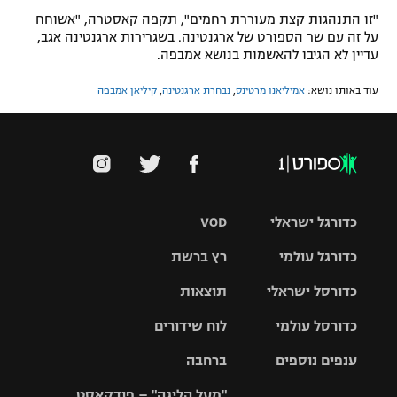
"זו התנהגות קצת מעוררת רחמים", תקפה קאסטרה, "אשוחח
על זה עם שר הספורט של ארגנטינה. בשגרירות ארגנטינה אגב,
עדיין לא הגיבו להאשמות בנושא אמבפה.
עוד באותו נושא:
אמיליאנו מרטינס
,
נבחרת ארגנטינה
,
קיליאן אמבפה
כדורגל ישראלי
VOD
כדורגל עולמי
רץ ברשת
ליגת העל
כדורסל ישראלי
תוצאות
ליגת
ליגה לאומית
האלופות
כדורסל עולמי
לוח שידורים
ליגת ווינר
סל
גביע הטוטו
ענפים נוספים
ברחבה
ליגה
NBA
אירופית
"מעל הליגה" – פודקאסט
ליגה לאומית