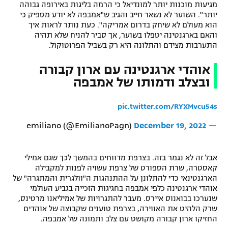
מגיעות מוכנות יותר למונדיאל כי הרמה בליגות באירופה גבוהה
יותר". השוער לא נשאר חייב והגיב ש"אמבפה לא יודע מספיק כי
הוא מעולם לא שיחק בדרום אמריקה". כעת נותר לראות איך
והאם בארגנטינה יטפלו בשוער, אך סביר להניח שלא תהיה
התערבות מצידם והתלונה היא רק בשביל הפרוטוקול.
אוהדי ארגנטינה עם ארון קבורה
ובצלב ודמותו של אמבפה
pic.twitter.com/RYXMvcu54s
December 19, 2022
— emiliano (@EmilianoPagn)
אבל זה לא נגמר בזה. בצרפת מדווחים בהמשך לכך שגם אמילי
קאסטרה, שרת הספורט של צרפת עשויה לפנות למקבילה
הארגנטינאי כדי להתלונן על ההתנהגות ה"וולגרית והמתגרה" של
אוהדי ארגנטינה כלפי אמבפה בחגיגות הזכייה בגביע העולמי
שנערכו בבואנוס איירס. מעבר להתגרויות של אמיליאנו מרטינס,
שרק הלהיט את האווירה, בצרפת טוענים שקבוצה של אוהדים
החזיקו ארון קבורה מקושט עם צלב ותמונה של אמבפה.