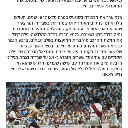
וב-1956, בהיותו בן 16, עבר למחלקת הנוער של סנטוס, אחד
ממועדוני הפאר בברזיל.
פלה ערך את הבכורה בסנטוס בטרם מלאו לו 16 שנים. העולם
גילה אותו שנתיים מאוחר יותר במונדיאל בשבדיה. נער צעיר
שהדהים את הטורניר עם טכניקה מושלמת ומהירות מסחררת
והיה בלתי ניתן לעצירה. בלחץ חבריו לחדר ההלבשה, פלה קיבל
את חולצת ההרכב מול ברית המועצות בשלב הבתים. ברבע הגמר
כבש את שער הניצחון ב-0:1 על ווילס, ובחצי הגמר הבקיע
שלושער תוך 23 דקות ב-2:5 על צרפת. מונדיאל הבכורה של פלה
הסתיים עם עוד צמד שערים מופלא ב-2:5 על שבדיה בגמר. בגיל 17
(!) פלה סיים את הטורניר עם שישה שערים והרגיש שהוא חי
בחלום. העולם נפל לרגליו של הנער, שמירר בבכי כשהביא לברזיל
גביע ראשון.