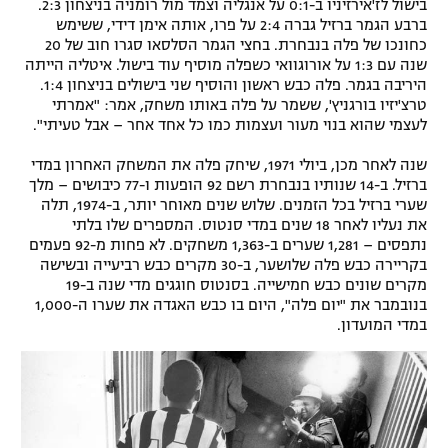
בישול לז'אירזיניו ב-0:1 על אנגליה וצמד מול רומניה בניצחון 2:3.
ברבע הגמר ברזיל גברה 2:4 על פרו, אותה אימן דידי, ששימש
כחונכו של פלה בנבחרת. בחצי הגמר הסלסאו סגרו חוב של 20
שנה עם 1:3 על אורוגוואי כשפלה מוסיף עוד בישול. איטליה הייתה
היריבה בגמר. פלה כבש ראשון והוסיף שני בישולים בניצחון 1:4.
טרצ'יזיו בורגניץ', ששמר על פלה באותו משחק, אמר: "אמרתי
לעצמי שהוא בנוי מעור ועצמות כמו כל אחד אחר – אבל טעיתי".
שנה לאחר מכן, ביולי 1971, שיחק פלה את המשחק האחרון במדי
ברזיל. ב-14 שנותיו בנבחרת רשם 92 הופעות ו-77 כיבושים – מלך
שערי ברזיל בכל הזמנים. שלוש שנים מאוחר יותר, ב-1974, תלה
את נעליו לאחר 18 שנים במדי סנטוס. המספרים שלו בלתי
נתפסים – 1,281 שערים ב-1,363 משחקים. לא פחות מ-92 פעמים
בקריירה כבש פלה שלושער, ב-30 מקרים כבש רביעייה ובשישה
מקרים שונים כבש חמישייה. בסנטוס חוגגים מדי שנה ב-19
בנובמבר את "יום פלה", היום בו כבש האגדה את שערו ה-1,000
במדי המועדון.