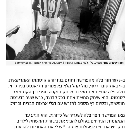
1,281 שערים במדי סנטוס. פלה לפני משחקו האחרון
|
אימג'בנק GettyImages, Hulton Archive
ב-1975 חזר פלה מהפרישה וחתם בניו יורק קוסמוס האמריקאית.
ב-1 באוקטובר 1977, מול קהל מלא באיצטדיון הג'יאנטס בניו ג'רזי,
תלה פלה סופית את נעליו במשחק הוקרה חגיגי בין הקוסמוס
לסנטוס. הוא שיחק מחצית אחת בכל קבוצה, כבש שער בבעיטה
חופשית, ובסיום רץ מסביב למגרש עם דגלי ארצות הברית וברזיל.
מאז הפרישה הפך פלה לשגריר של כדורגל. הוא הגיע עד
המקומות הנידחים בעולם להפיץ את בשורת המשחק לילדים
והקדיש את חייו לפעולות צדקה. "יש לי את האחריות להראות