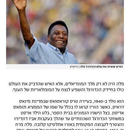
רשיון להקרנה פומבית לבית עסק
הצטרפות לחבילת הערוצים
לוח דרושים – ג'ובנט
תגיות
המגזין
האיש ששינה את עולם הכדורגל. פלה
|
רויטרס
פלה היה לא רק מלך המונדיאלים, אלא האיש שהדביק את העולם
כולו בחיידק הכדורגל והשפיע לנצח על הפופולאריות של הענף.
הוא נולד ב-1940, בעיירה טרס קוראסואס שבמדינת מינאס
ז'ראיס, כאשר הוריו קראו לו בכלל על שמו של הממציא תומאס
אדיסון. בצל הישגיו הנמוכים בבית הספר, בלט הילד אדסון
במשחקי הכדורגל השכונתיים עד שהלך בעקבות אביו דונדיניו
והצטרף לקבוצה המקומית באורו אתלטיקו קלובה. פלה פרח