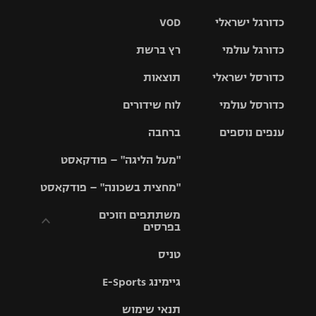
כדורגל ישראלי
VOD
כדורגל עולמי
רץ ברשת
ליגת העל
כדורסל ישראלי
תוצאות
ליגת
ליגה לאומית
האלופות
כדורסל עולמי
לוח שידורים
ליגת ווינר
סל
גביע הטוטו
ענפים נוספים
ברחבה
ליגה
NBA
אירופית
"מעל הליגה" – פודקאסט
ליגה לאומית
ליגיונרים
טניס
יורוליג
ליגה אנגלית
"מחצית בשכונה" – פודקאסט
כדורסל נשים
גביע המדינה
כדוריד
יורוקאפ
ליגה גרמנית
משתתפים וזוכים
בפרסים
מכבי תל
נבחרת
כדורעף
אביב
ישראל
ליגה
טניס
ספרדית
תקנון משתתפים
שחייה
הפועל חולון
מכבי חיפה
וזוכים בפרסים
גיימינג E-Sports
ליגה
איטלקית
ג'ודו
הפועל
בית"ר
תנאי שימוש
תקנון עבור פעילות