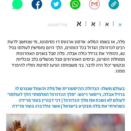
"מחצית בשכונה" – פודקאסט
אופניים
א
א
א
א
(גודל טקסט)
ספורט מוטורי
משתתפים וזוכים בפרסים
כדורמים
פלה, או בשמו המלא: אדסון ארנטס דו נסימנטו, מי שנחשב לדעת
תקנון משתתפים וזוכים בפרסים
טניס
רבים לכדורגלן הגדול בכל הזמנים, הלך היום (חמישי) לעולמו בגיל
82, והותיר את ברזיל כולה אבלה. פלה סבל בשנים האחרונות
פוטבול אמריקאי NFL
תקנון עבור פעילות אלקטרה
ממחלת הסרטן, ובימים האחרונים סבל מכשלים בלב ובכליות
ובקושי יכול היה לדבר. בני משפחתו הגיעו למיטת חוליו להיפרד
גיימינג E-Sports
בייסבול MLB
ממנו.
תקנון עבור פעילות ספורט 1 – "מרלן"
ספורט אתגרי ואקסטרים
תנאי שימוש
בעולם משלו: הגדולה ההיסטורית של פלה והעוול שנגרם לו
ברזיל אבלה, ניימאר ריגש: "מלך הכדורגל האלמותי הלך לעולמו"
אומנויות לחימה
לעולם לא נשכח את מלך הכדורגל | דני דבורין בטור פרידה
כשראיתי את פלה מבקיע בישראל | אשר גולדברג בטור פרידה
מדיניות פרטיות
גיימינג E-Sports
תקנון פעילות ספורט 1