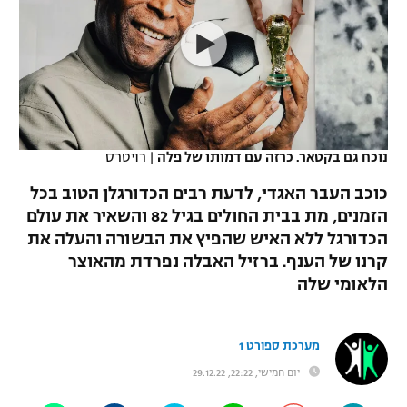
כדורסל נשים
נבחרת ישראל
יורוליג
ליגה ספרדית
טניס
VOD
מכבי תל אביב
מכבי חיפה
יורוקאפ
ליגה איטלקית
כדוריד
הפועל חולון
בית"ר ירושלים
רץ ברשת
ליגה צרפתית
כדורעף
הפועל ירושלים
מכבי תל אביב
נוכח גם בקטאר. כרזה עם דמותו של פלה
|
רויטרס
ליגה הולנדית
שחייה
תוצאות
דני אבדיה
כוכב העבר האגדי, לדעת רבים הכדורגלן הטוב בכל
הפועל תל אביב
הזמנים, מת בבית החולים בגיל 82 והשאיר את עולם
ליגה טורקית
ג'ודו
הכדורגל ללא האיש שהפיץ את הבשורה והעלה את
הפועל חיפה
לוח שידורים
ליגה סינית
קרנו של הענף. ברזיל האבלה נפרדת מהאוצר
אגרוף
הלאומי שלה
הפועל באר שבע
ליגה ברזילאית
ברחבה
ספורט אולימפי
מכבי נתניה
ליגות נוספות
מערכת ספורט 1
UFC
"מעל הליגה" – פודקאסט
בני יהודה
יום חמישי, 22:22, 29.12.22
היאבקות WWE