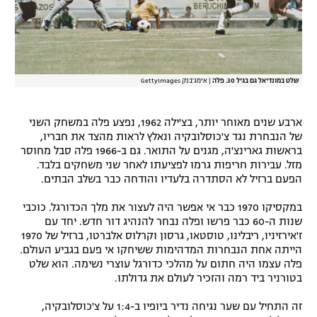
שלט במונדיאל גם בגיל 30. פלה
|
אימג'בנק GettyImages
ארבע שנים מאוחר יותר, בצ'ילה 1962, נפצע פלה במשחק השני
של הנבחרת נגד צ'כוסלובקיה ונאלץ לראות מהצד את חבריו,
בראשות גארינצ'ה, מגנים על התואר. גם ב-1966 פלה סבל מחוסר
מזל. עבירות חריפות גרמו לפציעתו לאחר שני משחקים בלבד.
הפעם ברזיל לא הסתדרה בלעדיו והודחה כבר בשלב הבתים.
במקסיקו 1970 כבר אי אפשר היה לעצור את מלך הכדורגל. כוכבי
שנות ה-60 כבר פרשו ופלה נבחר להנהיג דור חדש. יחד עם
ז'אירזיניו, ריבלינו, טוסטאו, גרסון וקרלוס אלברטו, ברזיל של 1970
הייתה אחת הנבחרות המדהימות ששיחקו אי פעם בגביע העולם.
פלה עצמו היה חתום על מהלכי כדורגל עוצרי נשימה. הוא שלט
בטורניר ביד רמה והזכיר לעולם את גדולתו.
זה התחיל עם שער נגיחה נדיר ביופיו ב-1:4 על צ'כוסלובקיה,